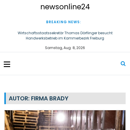
S
newsonline24
k
i
p
BREAKING NEWS:
t
o
Wirtschaftsstaatssekretär Thomas Dörflinger besucht
Handwerksbetrieb im Kammerbezirk Freiburg
c
o
Ultraschallzahnbürste für Hund und Katze – Tipps zur erfolgreichen
Samstag, Aug. 8, 2026
n
Eingewöhnung
t
e
n
t
AUTOR:
FIRMA BRADY