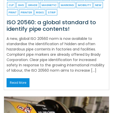
CLP
GHS
GRADE
MAGNETIC
MARKING
MOBILITY
NEW
PRINT
PRINTER
RISKS
STRIP
ISO 20560: a global standard to
identify pipe contents!
A new, global ISO 20560 norm is now available to
standardise the identification of hidden and often
hazardous pipe contents in factories and facilities.
Compliant pipe markers are already offered by Brady
Corporation. Clear pipe identification for increased
safety In response to the growing international mobility
of labour, the ISO 20560 norm aims to increase […]
Read More