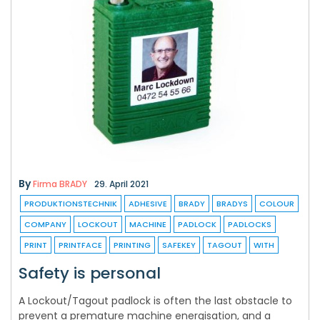
By
Firma BRADY
29. April 2021
PRODUKTIONSTECHNIK
ADHESIVE
BRADY
BRADYS
COLOUR
COMPANY
LOCKOUT
MACHINE
PADLOCK
PADLOCKS
PRINT
PRINTFACE
PRINTING
SAFEKEY
TAGOUT
WITH
Safety is personal
A Lockout/Tagout padlock is often the last obstacle to
prevent a premature machine energisation, and a