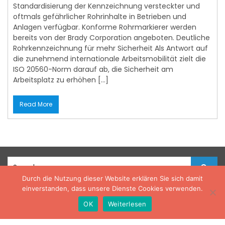
Standardisierung der Kennzeichnung versteckter und
oftmals gefährlicher Rohrinhalte in Betrieben und
Anlagen verfügbar. Konforme Rohrmarkierer werden
bereits von der Brady Corporation angeboten. Deutliche
Rohrkennzeichnung für mehr Sicherheit Als Antwort auf
die zunehmend internationale Arbeitsmobilität zielt die
ISO 20560-Norm darauf ab, die Sicherheit am
Arbeitsplatz zu erhöhen […]
Read More
S
e
Durch die Nutzung dieser Website erklären Sie sich damit
a
einverstanden, dass unsere Dienste Cookies verwenden.
r
Copyright © Online News Theme By
Rigorous
c
OK
Weiterlesen
h
f