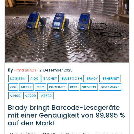
By
Firma BRADY
2. Dezember 2025
LOGISTIK
AIDC
BACNET
BLUETOOTH
BRADY
ETHERNET
GS1
METER
OPC
PROFINET
RFID
SIEMENS
SOFTWARE
V1400
V2200
V4500
Brady bringt Barcode-Lesegeräte
mit einer Genauigkeit von 99,995 %
auf den Markt