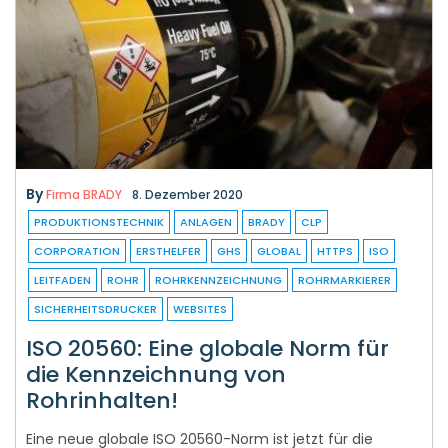
By
Firma BRADY
8. Dezember 2020
PRODUKTIONSTECHNIK
ANLAGEN
BRADY
CLP
CORPORATION
ERSTHELFER
GHS
GLOBAL
HTTPS
ISO
LEITFADEN
ROHR
ROHRKENNZEICHNUNG
ROHRMARKIERER
SICHERHEITSDRUCKER
WEBSITES
ISO 20560: Eine globale Norm für
die Kennzeichnung von
Rohrinhalten!
Eine neue globale ISO 20560-Norm ist jetzt für die