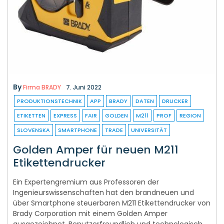
By
Firma BRADY
7. Juni 2022
PRODUKTIONSTECHNIK
APP
BRADY
DATEN
DRUCKER
ETIKETTEN
EXPRESS
FAIR
GOLDEN
M211
PROF
REGION
SLOVENSKA
SMARTPHONE
TRADE
UNIVERSITÄT
Golden Amper für neuen M211
Etikettendrucker
Ein Expertengremium aus Professoren der
Ingenieurswissenschaften hat den brandneuen und
über Smartphone steuerbaren M211 Etikettendrucker von
Brady Corporation mit einem Golden Amper
ausgezeichnet. Benutzerfreundlich und technologisch