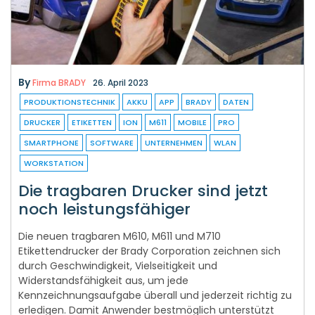
By
Firma BRADY
26. April 2023
PRODUKTIONSTECHNIK
AKKU
APP
BRADY
DATEN
DRUCKER
ETIKETTEN
ION
M611
MOBILE
PRO
SMARTPHONE
SOFTWARE
UNTERNEHMEN
WLAN
WORKSTATION
Die tragbaren Drucker sind jetzt
noch leistungsfähiger
Die neuen tragbaren M610, M611 und M710
Etikettendrucker der Brady Corporation zeichnen sich
durch Geschwindigkeit, Vielseitigkeit und
Widerstandsfähigkeit aus, um jede
Kennzeichnungsaufgabe überall und jederzeit richtig zu
erledigen. Damit Anwender bestmöglich unterstützt