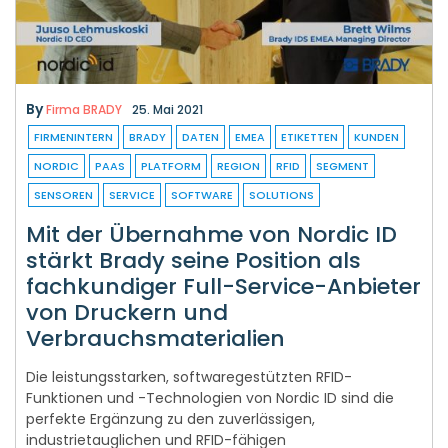
By
Firma BRADY
25. Mai 2021
FIRMENINTERN
BRADY
DATEN
EMEA
ETIKETTEN
KUNDEN
NORDIC
PAAS
PLATFORM
REGION
RFID
SEGMENT
SENSOREN
SERVICE
SOFTWARE
SOLUTIONS
Mit der Übernahme von Nordic ID
stärkt Brady seine Position als
fachkundiger Full-Service-Anbieter
von Druckern und
Verbrauchsmaterialien
Die leistungsstarken, softwaregestützten RFID-
Funktionen und -Technologien von Nordic ID sind die
perfekte Ergänzung zu den zuverlässigen,
industrietauglichen und RFID-fähigen