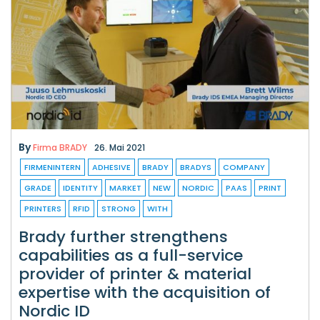
By
Firma BRADY
26. Mai 2021
FIRMENINTERN
ADHESIVE
BRADY
BRADYS
COMPANY
GRADE
IDENTITY
MARKET
NEW
NORDIC
PAAS
PRINT
PRINTERS
RFID
STRONG
WITH
Brady further strengthens
capabilities as a full-service
provider of printer & material
expertise with the acquisition of
Nordic ID