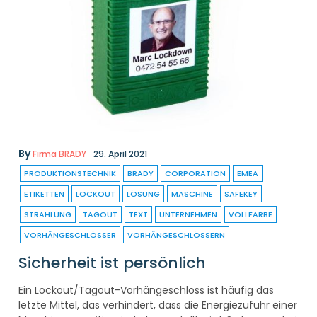
By
Firma BRADY
29. April 2021
PRODUKTIONSTECHNIK
BRADY
CORPORATION
EMEA
ETIKETTEN
LOCKOUT
LÖSUNG
MASCHINE
SAFEKEY
STRAHLUNG
TAGOUT
TEXT
UNTERNEHMEN
VOLLFARBE
VORHÄNGESCHLÖSSER
VORHÄNGESCHLÖSSERN
Sicherheit ist persönlich
Ein Lockout/Tagout-Vorhängeschloss ist häufig das
letzte Mittel, das verhindert, dass die Energiezufuhr einer