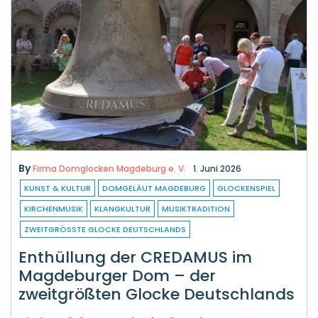
By
Firma Domglocken Magdeburg e. V.
1. Juni 2026
KUNST & KULTUR
DOMGELÄUT MAGDEBURG
GLOCKENSPIEL
KIRCHENMUSIK
KLANGKULTUR
MUSIKTRADITION
ZWEITGRÖSSTE GLOCKE DEUTSCHLANDS
Enthüllung der CREDAMUS im
Magdeburger Dom – der
zweitgrößten Glocke Deutschlands
Mit der Anlieferung und Aufstellung der CREDAMUS am
19. Mai 2026 sowie der feierlichen Präsentation und