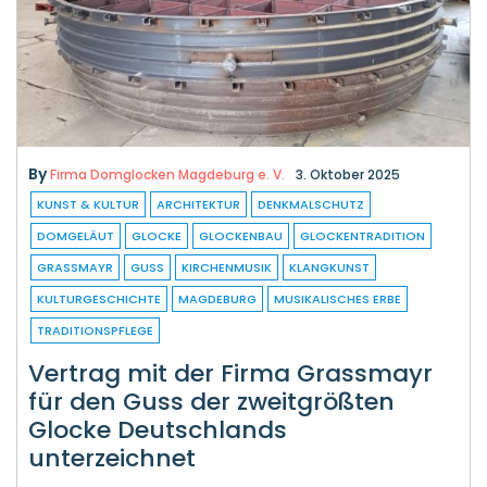
By
Firma Domglocken Magdeburg e. V.
3. Oktober 2025
KUNST & KULTUR
ARCHITEKTUR
DENKMALSCHUTZ
DOMGELÄUT
GLOCKE
GLOCKENBAU
GLOCKENTRADITION
GRASSMAYR
GUSS
KIRCHENMUSIK
KLANGKUNST
KULTURGESCHICHTE
MAGDEBURG
MUSIKALISCHES ERBE
TRADITIONSPFLEGE
Vertrag mit der Firma Grassmayr
für den Guss der zweitgrößten
Glocke Deutschlands
unterzeichnet
Der Domglocken Magdeburg Verein hat bisher alle
kleinen und mittelgroßen Glocken für das neue