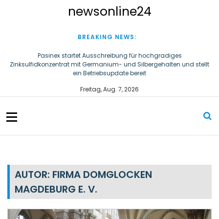
S
newsonline24
k
i
p
BREAKING NEWS:
t
o
Versatile miniature couplings for a wide range of applications
c
Steigende Adipositasrate zeigt strukturellen Handlungsbedarf bei
Freitag, Aug. 7, 2026
o
der Ernährung schulpflichtiger Kinder
n
Pasinex startet Ausschreibung für hochgradiges
t
Zinksulfidkonzentrat mit Germanium- und Silbergehalten und stellt
e
ein Betriebsupdate bereit
n
t
AUTOR:
FIRMA DOMGLOCKEN
MAGDEBURG E. V.