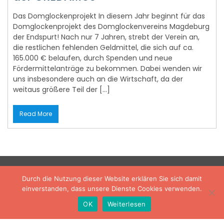
Domglockenprojekt des Domglockenvereins Magdeburg
der Endspurt! Nach nur 7 Jahren, strebt der Verein an,
die restlichen fehlenden Geldmittel, die sich auf ca.
165.000 € belaufen, durch Spenden und neue
Fördermittelanträge zu bekommen. Dabei wenden wir
uns insbesondere auch an die Wirtschaft, da der
weitaus größere Teil der […]
Read More
S
e
a
Durch die Nutzung dieser Website erklären Sie sich damit
r
einverstanden, dass unsere Dienste Cookies verwenden.
Copyright © Online News Theme By
Rigorous
c
OK
Weiterlesen
h
f