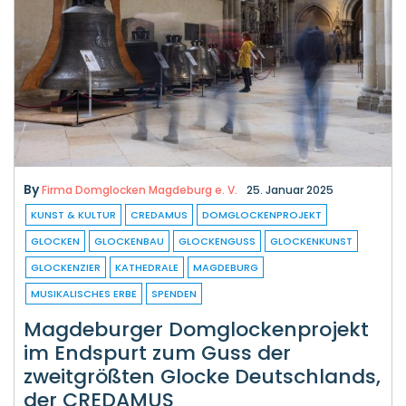
By
Firma Domglocken Magdeburg e. V.
25. Januar 2025
KUNST & KULTUR
CREDAMUS
DOMGLOCKENPROJEKT
GLOCKEN
GLOCKENBAU
GLOCKENGUSS
GLOCKENKUNST
GLOCKENZIER
KATHEDRALE
MAGDEBURG
MUSIKALISCHES ERBE
SPENDEN
Magdeburger Domglockenprojekt
im Endspurt zum Guss der
zweitgrößten Glocke Deutschlands,
der CREDAMUS
Das Domglockenprojekt In diesem Jahr beginnt für das