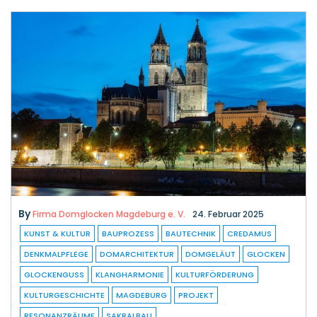
By
Firma Domglocken Magdeburg e. V.
24. Februar 2025
KUNST & KULTUR
BAUPROZESS
BAUTECHNIK
CREDAMUS
DENKMALPFLEGE
DOMARCHITEKTUR
DOMGELÄUT
GLOCKEN
GLOCKENGUSS
KLANGHARMONIE
KULTURFÖRDERUNG
KULTURGESCHICHTE
MAGDEBURG
PROJEKT
RESONANZRÄUME
SAKRALBAU