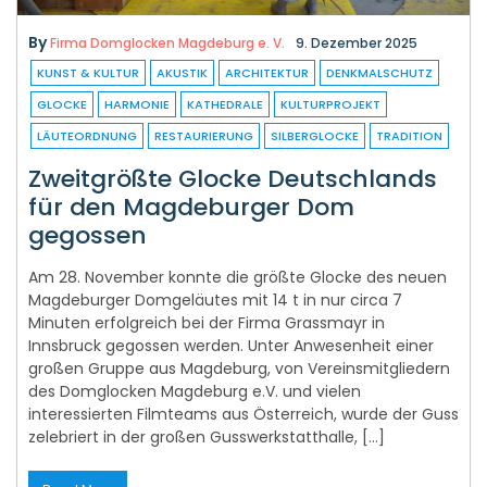
By
Firma Domglocken Magdeburg e. V.
9. Dezember 2025
KUNST & KULTUR
AKUSTIK
ARCHITEKTUR
DENKMALSCHUTZ
GLOCKE
HARMONIE
KATHEDRALE
KULTURPROJEKT
LÄUTEORDNUNG
RESTAURIERUNG
SILBERGLOCKE
TRADITION
Zweitgrößte Glocke Deutschlands
für den Magdeburger Dom
gegossen
Am 28. November konnte die größte Glocke des neuen
Magdeburger Domgeläutes mit 14 t in nur circa 7
Minuten erfolgreich bei der Firma Grassmayr in
Innsbruck gegossen werden. Unter Anwesenheit einer
großen Gruppe aus Magdeburg, von Vereinsmitgliedern
des Domglocken Magdeburg e.V. und vielen
interessierten Filmteams aus Österreich, wurde der Guss
zelebriert in der großen Gusswerkstatthalle, […]
Read More