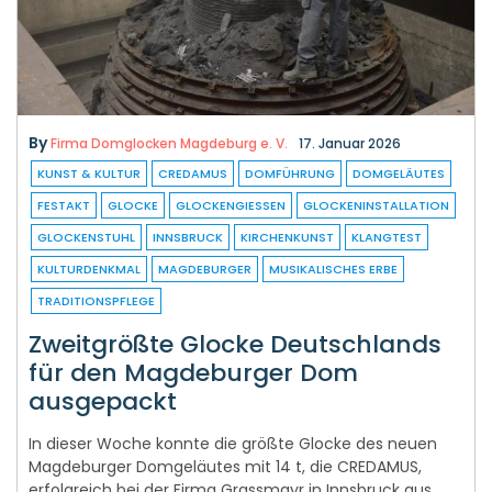
By
Firma Domglocken Magdeburg e. V.
17. Januar 2026
KUNST & KULTUR
CREDAMUS
DOMFÜHRUNG
DOMGELÄUTES
FESTAKT
GLOCKE
GLOCKENGIESSEN
GLOCKENINSTALLATION
GLOCKENSTUHL
INNSBRUCK
KIRCHENKUNST
KLANGTEST
KULTURDENKMAL
MAGDEBURGER
MUSIKALISCHES ERBE
TRADITIONSPFLEGE
Zweitgrößte Glocke Deutschlands
für den Magdeburger Dom
ausgepackt
In dieser Woche konnte die größte Glocke des neuen
Magdeburger Domgeläutes mit 14 t, die CREDAMUS,
erfolgreich bei der Firma Grassmayr in Innsbruck aus
dem Glockenmantel ausgepackt werden. Nach dem