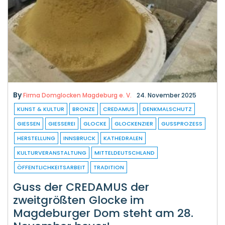
By
Firma Domglocken Magdeburg e. V.
24. November 2025
KUNST & KULTUR
BRONZE
CREDAMUS
DENKMALSCHUTZ
GIESSEN
GIESSEREI
GLOCKE
GLOCKENZIER
GUSSPROZESS
HERSTELLUNG
INNSBRUCK
KATHEDRALEN
KULTURVERANSTALTUNG
MITTELDEUTSCHLAND
ÖFFENTLICHKEITSARBEIT
TRADITION
Guss der CREDAMUS der
zweitgrößten Glocke im
Magdeburger Dom steht am 28.
November bevor!