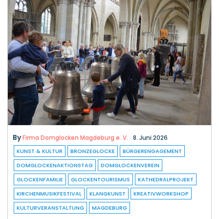
By
Firma Domglocken Magdeburg e. V.
8. Juni 2026
KUNST & KULTUR
BRONZEGLOCKE
BÜRGERENGAGEMENT
DOMGLOCKENAKTIONSTAG
DOMGLOCKENVEREIN
GLOCKENFAMILIE
GLOCKENTOURISMUS
KATHEDRALPROJEKT
KIRCHENMUSIKFESTIVAL
KLANGKUNST
KREATIVWORKSHOP
KULTURVERANSTALTUNG
MAGDEBURG
Domglockenaktionstag als