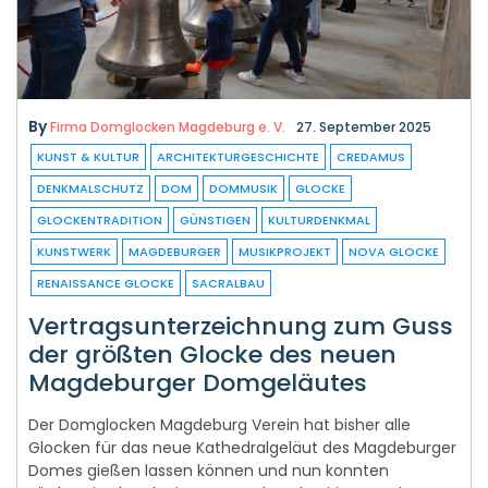
By
Firma Domglocken Magdeburg e. V.
27. September 2025
KUNST & KULTUR
ARCHITEKTURGESCHICHTE
CREDAMUS
DENKMALSCHUTZ
DOM
DOMMUSIK
GLOCKE
GLOCKENTRADITION
GÜNSTIGEN
KULTURDENKMAL
KUNSTWERK
MAGDEBURGER
MUSIKPROJEKT
NOVA GLOCKE
RENAISSANCE GLOCKE
SACRALBAU
Vertragsunterzeichnung zum Guss
der größten Glocke des neuen
Magdeburger Domgeläutes
Der Domglocken Magdeburg Verein hat bisher alle
Glocken für das neue Kathedralgeläut des Magdeburger
Domes gießen lassen können und nun konnten
Fördermittel und private Spenden akquiriert werden,
sodass es zur Vertragsunterzeichnung der größten 14 t