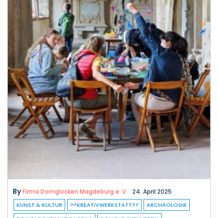
By
Firma Domglocken Magdeburg e. V.
24. April 2025
KUNST & KULTUR
??KREATIVWERKSTATT??
ARCHÄOLOGIE
DOMGLOCKENAKTIONSTAG
DOMGLOCKENVEREIN
FAMILIENPROGRAMM
GELÄUT
GLOCKEN
GLOCKENPRÄGUNG