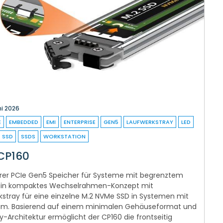
ni 2026
E
EMBEDDED
EMI
ENTERPRISE
GEN5
LAUFWERKSTRAY
LED
SSD
SSDS
WORKSTATION
CP160
rer PCIe Gen5 Speicher für Systeme mit begrenztem
t ein kompaktes Wechselrahmen-Konzept mit
ray für eine einzelne M.2 NVMe SSD in Systemen mit
m. Basierend auf einem minimalen Gehäuseformat und
Architektur ermöglicht der CP160 die frontseitig