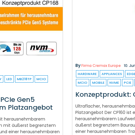
By
Firma Cremax Europe
10. Ju
HARDWARE
APPLIANCES
EDG
Y
LED
MB218TP
MCIO
MCIO
MOBILE
NVME
PCIE
Konzeptprodukt: 
 PCIe Gen5
em Platzangebot
Ultraflacher, herausnehmba
Platzangebot Der CP160 is
herausnehmbarem Laufwerkst
mit herausnehmbarem
äußerst begrenztem Baurau
men mit äußerst begrenztem
einer herausnehmbaren Tray-
 und einer herausnehmbaren