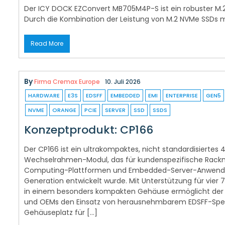
Der ICY DOCK EZConvert MB705M4P-S ist ein robuster M.
Durch die Kombination der Leistung von M.2 NVMe SSDs mi
Read More
By
Firma Cremax Europe
10. Juli 2026
HARDWARE
E3S
EDSFF
EMBEDDED
EMI
ENTERPRISE
GEN5
NVME
ORANGE
PCIE
SERVER
SSD
SSDS
Konzeptprodukt: CP166
Der CP166 ist ein ultrakompaktes, nicht standardisiertes
Wechselrahmen-Modul, das für kundenspezifische Rac
Computing-Plattformen und Embedded-Server-Anwend
Generation entwickelt wurde. Mit Unterstützung für vier 
in einem besonders kompakten Gehäuse ermöglicht der
und OEMs den Einsatz von herausnehmbarem EDSFF-Speic
Gehäuseplatz für […]