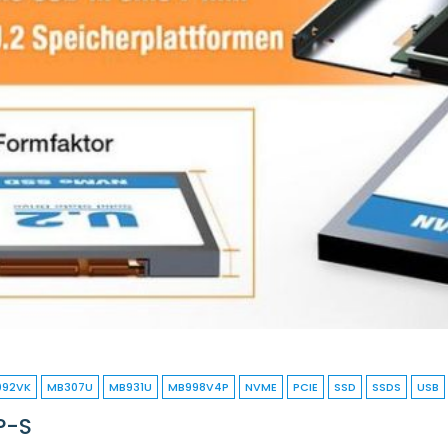
092VK
MB307U
MB931U
MB998V4P
NVME
PCIE
SSD
SSDS
USB
P-S