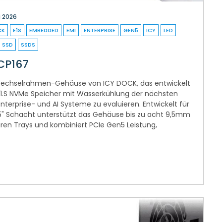
i 2026
CK
E1S
EMBEDDED
EMI
ENTERPRISE
GEN5
ICY
LED
SSD
SSDS
CP167
-Wechselrahmen-Gehäuse von ICY DOCK, das entwickelt
E1.S NVMe Speicher mit Wasserkühlung der nächsten
nterprise- und AI Systeme zu evaluieren. Entwickelt für
" Schacht unterstützt das Gehäuse bis zu acht 9,5mm
ren Trays und kombiniert PCIe Gen5 Leistung,