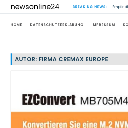
S
newsonline24
BREAKING NEWS:
Empfindl
k
Maßgesch
i
p
HOME
DATENSCHUTZERKLÄRUNG
IMPRESSUM
K
t
o
c
o
n
t
AUTOR:
FIRMA CREMAX EUROPE
e
n
t