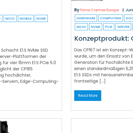
By
Firma Cremax Europe
2. Jun
HARDWARE
COMPUTING
DO
D
MCIO
MOBILE
NVME
MCIO
NVME
PCIE
SERVER
Konzeptprodukt: 
Das CP167 ist ein Konzept
 4 Schacht E1.S NVMe SSD
wurde, um den Einsatz von 
rver-Plattformen der
Generation für hochdichte E
für vier 15mm E1.S PCIe 5.0
einen standardmäßigen 5,25
licht der CP165
E1.S SSDs mit herausnehmba
ng hochdichter,
frontseitige […]
t-Servern, Edge-Computing-
Read More