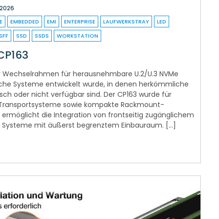
i 2026
E
EMBEDDED
EMI
ENTERPRISE
LAUFWERKSTRAY
LED
SFF
SSD
SSDS
WORKSTATION
CP163
cher Wechselrahmen für herausnehmbare U.2/U.3 NVMe
ische Systeme entwickelt wurde, in denen herkömmliche
ch oder nicht verfügbar sind. Der CP163 wurde für
 Transportsysteme sowie kompakte Rackmount-
ermöglicht die Integration von frontseitig zugänglichem
n Systeme mit äußerst begrenztem Einbauraum. […]