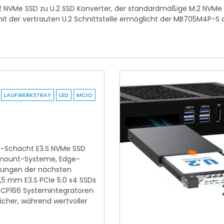
2 NVMe SSD zu U.2 SSD Konverter, der standardmäßige M.2 NVMe
t der vertrauten U.2 Schnittstelle ermöglicht der MB705M4P-S de
LAUFWERKSTRAY
LED
MCIO
 4-Schacht E3.S NVMe SSD
kmount-Systeme, Edge-
ungen der nächsten
7,5 mm E3.S PCIe 5.0 x4 SSDs
 CP166 Systemintegratoren
her, während wertvoller