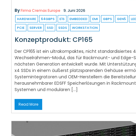
By
Firma Cremax Europe
9. Juni 2026
HARDWARE
64GBPS
E1S
EMBEDDED
EMI
GBPS
GEN5
LE
PCIE
SERVER
SSD
SSDS
WORKSTATION
Konzeptprodukt: CP165
Der CP165 ist ein ultrakompaktes, nicht standardisiertes
Wechselrahmen-Modul, das für Rackmount- und Edge-Se
nächsten Generation entwickelt wurde. Mit Unterstützung 
x4 SSDs in einem äußerst platzsparenden Gehäuse ermög
Systemintegratoren und OEM-Herstellern die Bereitstellu
herausnehmbarer EDSFF Speicherlösungen in Rackmoun
Systemen und modularen […]
Read More