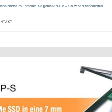
iche Zähne im Sommer? So genießt du Eis & Co. wieder schmerzfrei
neiderte OEM-Lösungen von akYtec für Hersteller von Luftvorhängen
ONTAKT