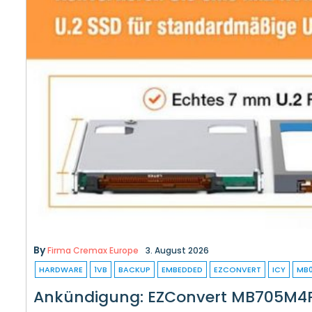
By
Firma Cremax Europe
3. August 2026
HARDWARE
1VB
BACKUP
EMBEDDED
EZCONVERT
ICY
MB
Ankündigung: EZConvert MB705M4