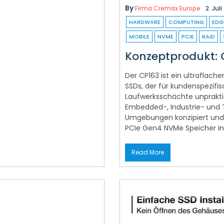
By
Firma Cremax Europe
2. Jul
HARDWARE
COMPUTING
EDG
MOBILE
NVME
PCIE
RAID
Konzeptprodukt: 
Der CP163 ist ein ultrafla
SSDs, der für kundenspezif
Laufwerksschächte unpraktis
Embedded-, Industrie- und
Umgebungen konzipiert und 
PCIe Gen4 NVMe Speicher i
Read More