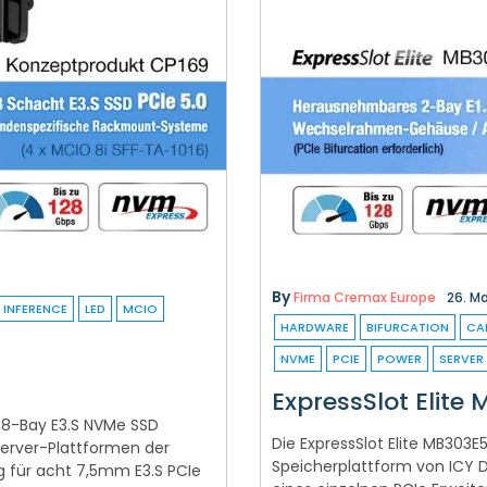
By
Firma Cremax Europe
26. M
INFERENCE
LED
MCIO
HARDWARE
BIFURCATION
CA
NVME
PCIE
POWER
SERVER
ExpressSlot Elite
s 8-Bay E3.S NVMe SSD
Die ExpressSlot Elite MB303
rver-Plattformen der
Speicherplattform von ICY 
g für acht 7,5mm E3.S PCIe