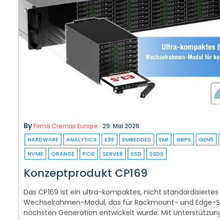
By
Firma Cremax Europe
29. Mai 2026
HARDWARE
ANALYTICS
E3S
EMBEDDED
EMI
GBPS
GEN5
NVME
ORANGE
PCIE
SERVER
SSD
SSDS
Konzeptprodukt CP169
Das CP169 ist ein ultra-kompaktes, nicht standardisierte
Wechselrahmen-Modul, das für Rackmount- und Edge-Se
nächsten Generation entwickelt wurde. Mit Unterstützun