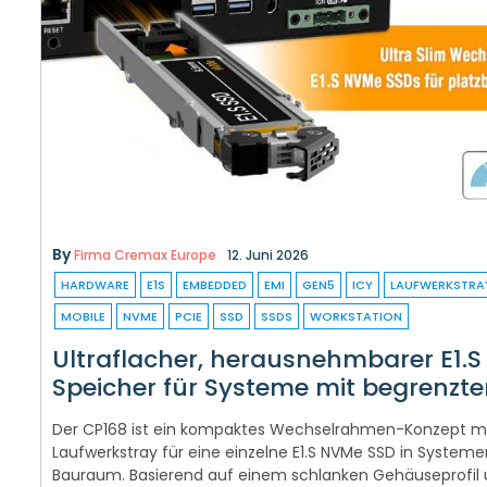
By
Firma Cremax Europe
12. Juni 2026
HARDWARE
E1S
EMBEDDED
EMI
GEN5
ICY
LAUFWERKSTRA
MOBILE
NVME
PCIE
SSD
SSDS
WORKSTATION
Ultraflacher, herausnehmbarer E1.S
Speicher für Systeme mit begrenzt
Der CP168 ist ein kompaktes Wechselrahmen-Konzept 
Laufwerkstray für eine einzelne E1.S NVMe SSD in Syste
Bauraum. Basierend auf einem schlanken Gehäuseprofil