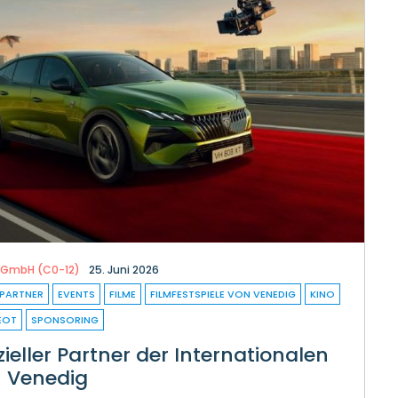
 GmbH (C0-12)
25. Juni 2026
PARTNER
EVENTS
FILME
FILMFESTSPIELE VON VENEDIG
KINO
EOT
SPONSORING
ieller Partner der Internationalen
n Venedig