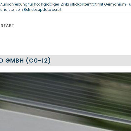
ature couplings for a wide range of applications
ositasrate zeigt strukturellen Handlungsbedarf bei der Ernährung schulpfl
et Ausschreibung für hochgradiges Zinksulfidkonzentrat mit Germanium- 
ONTAKT
und stellt ein Betriebsupdate bereit
D GMBH (C0-12)