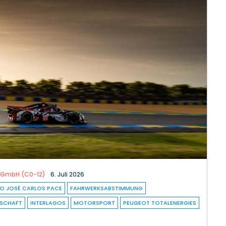
 GmbH (C0-12)
6. Juli 2026
 JOSÉ CARLOS PACE
FAHRWERKSABSTIMMUNG
RSCHAFT
INTERLAGOS
MOTORSPORT
PEUGEOT TOTALENERGIES