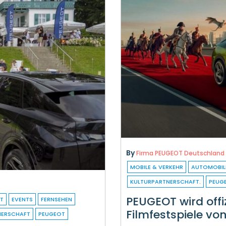
By
Firma PEUGEOT Deutschland
MOBILE & VERKEHR
AUTOMOBIL
KULTURPARTNERSCHAFT.
PEUG
PEUGEOT wird offiz
HT
EVENTS
FERNSEHEN
Filmfestspiele vo
NERSCHAFT
PEUGEOT