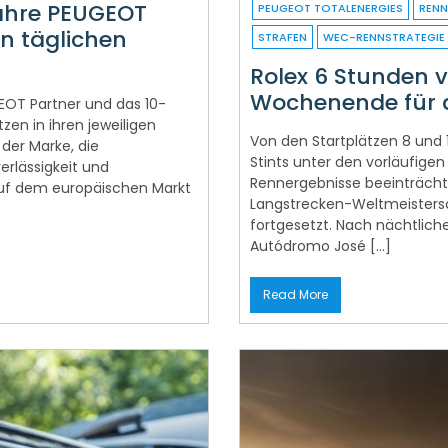
Jahre PEUGEOT
PEUGEOT TOTALENERGIES
RENN
en täglichen
STRAFEN
WEC-RENNSTRATEGIE
Rolex 6 Stunden 
Wochenende für 
EOT Partner und das 10-
zen in ihren jeweiligen
Von den Startplätzen 8 und 
er Marke, die
Stints unter den vorläufigen
rlässigkeit und
Rennergebnisse beeinträcht
 auf dem europäischen Markt
Langstrecken-Weltmeistersc
fortgesetzt. Nach nächtlich
Autódromo José […]
Read More