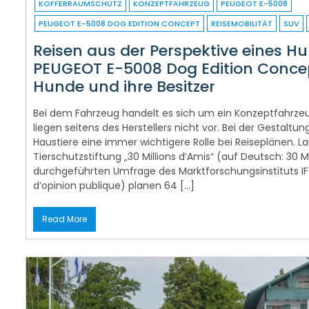
KOFFERRAUMSCHUTZ
KONZEPTFAHRZEUG
PEUGEOT E-5008
PEUGEOT E-5008 DOG EDITION CONCEPT
REISEMOBILITÄT
SUV
Reisen aus der Perspektive eines Hu
PEUGEOT E-5008 Dog Edition Concept
Hunde und ihre Besitzer
Bei dem Fahrzeug handelt es sich um ein Konzeptfahrz
liegen seitens des Herstellers nicht vor. Bei der Gestalt
Haustiere eine immer wichtigere Rolle bei Reiseplänen. La
Tierschutzstiftung „30 Millions d’Amis“ (auf Deutsch: 30 M
durchgeführten Umfrage des Marktforschungsinstituts IFO
d’opinion publique) planen 64 […]
Read More