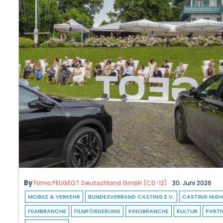
By
Firma PEUGEOT Deutschland GmbH (C0-12)
30. Juni 2026
MOBILE & VERKEHR
BUNDESVERBAND CASTING E.V.
CASTING NIG
FILMBRANCHE
FILMFÖRDERUNG
KINOBRANCHE
KULTUR
PART