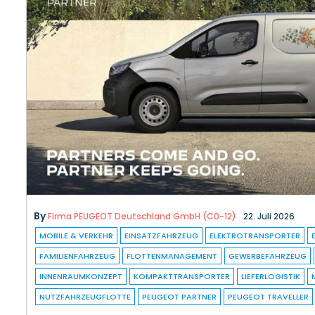
By
Firma PEUGEOT Deutschland GmbH (C0-12)
22. Juli 2026
MOBILE & VERKEHR
EINSATZFAHRZEUG
ELEKTROTRANSPORTER
FAMILIENFAHRZEUG
FLOTTENMANAGEMENT
GEWERBEFAHRZEUG
INNENRAUMKONZEPT
KOMPAKTTRANSPORTER
LIEFERLOGISTIK
NUTZFAHRZEUGFLOTTE
PEUGEOT PARTNER
PEUGEOT TRAVELLER