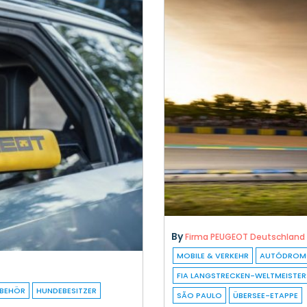
By
Firma PEUGEOT Deutschland
MOBILE & VERKEHR
AUTÓDROMO
FIA LANGSTRECKEN-WELTMEISTE
UBEHÖR
HUNDEBESITZER
SÃO PAULO
ÜBERSEE-ETAPPE