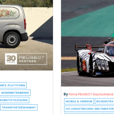
EMP2-PLATTFORM
GEWERBETREIBENDE
By
Firma PEUGEOT Deutschland
MOBILITÄTSLÖSUNG
MOBILE & VERKEHR
BOXENSTRA
TRANSPORTERSEGMENT
FIA LANGSTRECKEN-WELTMEISTE