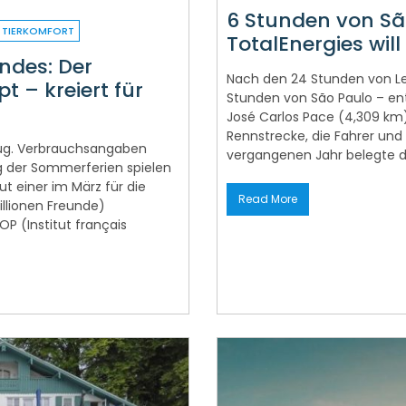
6 Stunden von S
TIERKOMFORT
TotalEnergies will
ndes: Der
Nach den 24 Stunden von Le
 – kreiert für
Stunden von São Paulo – en
José Carlos Pace (4,309 km)
Rennstrecke, die Fahrer und
eug. Verbrauchsangaben
vergangenen Jahr belegte 
ung der Sommerferien spielen
ut einer im März für die
Read More
illionen Freunde)
P (Institut français