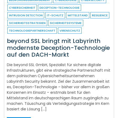
BEDROHUNGSMANAGEMENT
CYBERDEFENSE
CYBERSECURITY
CYBERSICHERHEIT
DECEPTION-TECHNOLOGIE
INTRUSION DETECTION
IT-SCHUTZ
MITTELSTAND
RESILIENCE
SICHERHEITSSTRATEGIEN
SICHERHEITSSYSTEME
TECHNOLOGIEPARTNERSCHAFT
VIRENSCHUTZ
beyond SSL bringt mit Labyrinth
modernste Deception-Technologie
auf den DACH-Markt
Die beyond SSL GmbH, Spezialist für sichere digitale
Infrastrukturen, gibt eine strategische Partnerschaft mit
dem polnischen Cybersicherheitsunternehmen
Labyrinth Security bekannt. Ziel der Zusammenarbeit ist
es, Deception-Technologie – bisher vor allem in großen
Konzernen im Einsatz – erstmals breit für den
Mittelstand im deutschsprachigen Raum zugänglich zu
machen. Täuschung als Verteidigungsstrategie Im Kern
basiert die Lösung […]