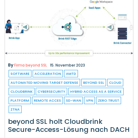
By
Firma beyond SSL
15. November 2023
SOFTWARE
ACCELERATION
AMTD
AUTOMATED MOVING TARGET DEFENSE
BEYOND SSL
CLOUD
CLOUDBRINK
CYBERSECURITY
HYBRID ACCESS AS A SERVICE
PLATFORM
REMOTE ACCES
SD-WAN
VPN
ZERO TRUST
ZTNA
beyond SSL holt Cloudbrink
Secure-Access-Lösung nach DACH