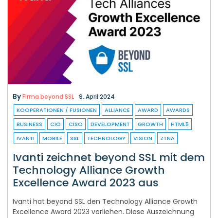
By
Firma beyond SSL
9. April 2024
KOOPERATIONEN / FUSIONEN
ALLIANCE
AWARD
AWARDS
BUSINESS
CIO
CISO
DEVELOPMENT
GROWTH
HTML5
IVANTI
MOBILE
SSL
TECHNOLOGY
VISION
ZTNA
Ivanti zeichnet beyond SSL mit dem
Technology Alliance Growth
Excellence Award 2023 aus
Ivanti hat beyond SSL den Technology Alliance Growth
Excellence Award 2023 verliehen. Diese Auszeichnung