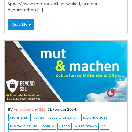
SparkView wurde speziell entwickelt, um den
dynamischen […]
Read More
By
Firma beyond SSL
21. Februar 2024
SICHERHEIT
BERLIN
CYBERSICHERHEIT
DATENSCHUTZ
DIGITALISIERUNG
FORUM
HTTPS
MITTELSTAND
SSL