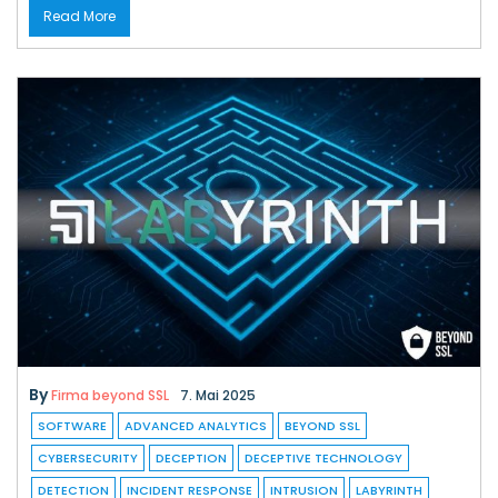
Read More
By
Firma beyond SSL
7. Mai 2025
SOFTWARE
ADVANCED ANALYTICS
BEYOND SSL
CYBERSECURITY
DECEPTION
DECEPTIVE TECHNOLOGY
DETECTION
INCIDENT RESPONSE
INTRUSION
LABYRINTH