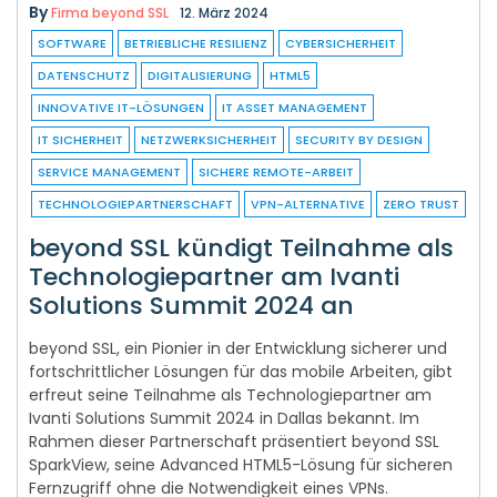
By
Firma beyond SSL
12. März 2024
SOFTWARE
BETRIEBLICHE RESILIENZ
CYBERSICHERHEIT
DATENSCHUTZ
DIGITALISIERUNG
HTML5
INNOVATIVE IT-LÖSUNGEN
IT ASSET MANAGEMENT
IT SICHERHEIT
NETZWERKSICHERHEIT
SECURITY BY DESIGN
SERVICE MANAGEMENT
SICHERE REMOTE-ARBEIT
TECHNOLOGIEPARTNERSCHAFT
VPN-ALTERNATIVE
ZERO TRUST
beyond SSL kündigt Teilnahme als
Technologiepartner am Ivanti
Solutions Summit 2024 an
beyond SSL, ein Pionier in der Entwicklung sicherer und
fortschrittlicher Lösungen für das mobile Arbeiten, gibt
erfreut seine Teilnahme als Technologiepartner am
Ivanti Solutions Summit 2024 in Dallas bekannt. Im
Rahmen dieser Partnerschaft präsentiert beyond SSL
SparkView, seine Advanced HTML5-Lösung für sicheren
Fernzugriff ohne die Notwendigkeit eines VPNs.