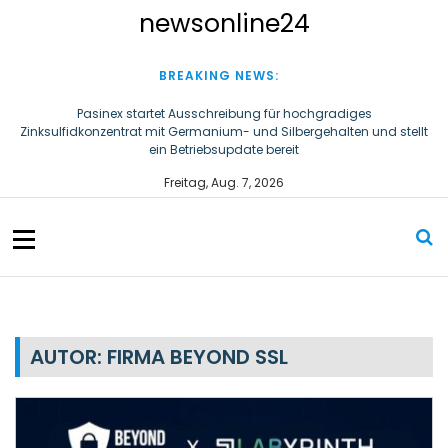
S
newsonline24
k
i
p
BREAKING NEWS:
t
o
Pasinex startet Ausschreibung für hochgradiges
Zinksulfidkonzentrat mit Germanium- und Silbergehalten und stellt
c
ein Betriebsupdate bereit
o
n
Steigende Adipositasrate zeigt strukturellen Handlungsbedarf bei
Freitag, Aug. 7, 2026
der Ernährung schulpflichtiger Kinder
t
e
n
t
AUTOR:
FIRMA BEYOND SSL