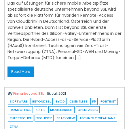
Das auf Lösungen für sichere mobile Arbeitsplätze
spezialisierte deutsche Unternehmen beyond SSL wird
ab sofort die Plattform für hybriden Remote-Access
von Cloudbrink in Deutschland, Österreich und der
Schweiz anbieten. Damit ist beyond SSL der erste
Vertriebspartner des Silicon-Valley-Unternehmens in der
Region. Die Hybrid-Access-as-a-Service-Plattform
(HAaaS) kombiniert Technologien wie Zero-Trust-
Netzwerkzugang (ZTNA), Personal-SD-WAN und Moving-
Target-Defense (MTD) für einen […]
Read More
By
Firma beyond SSL
15. Juli 2021
SOFTWARE
BEYONDSSL
BYOD
CLIENTLESS
F5
FORTINET
HOMEOFFICE
KRITIS
MOBILEARBEIT
OPENFABRIC
PULSESECURE
SECURITY
SPARKVIEW
TECHNOLOGIEALLIANZ
ZTNA