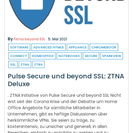
By
Firma beyond SSL
5. Mai 2021
SOFTWARE
ADVANCED HTML5
APPLIANCE
CHROMEBOOK
CONNECT
HOMEOFFICE
NOTEBOOKS
SECURE
SPARKVIEW
SSL
ZTNA
ZTRA
Pulse Secure und beyond SSL: ZTNA
Deluxe
. ZTNA Initiative von Pulse Secure und beyond SSL Nicht
erst seit der Corona Krise und der Debatte um Home
Office Angebote für sämtliche Mitarbeiter in
Unternehmen, gibt es heftige Diskussionen über
herkömmliche VPNs. Sie seien zu träge, zu
kostenintensiv, zu unsicher und generell, in allen
Bereichen, einfach zu mächtig zu warten und zu