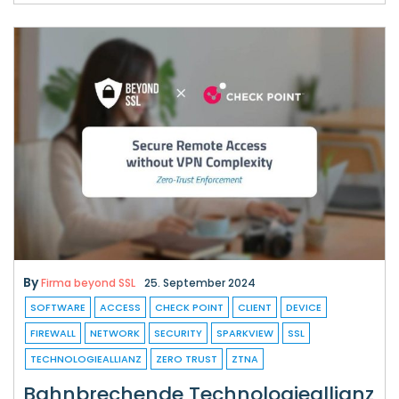
By
Firma beyond SSL
25. September 2024
SOFTWARE
ACCESS
CHECK POINT
CLIENT
DEVICE
FIREWALL
NETWORK
SECURITY
SPARKVIEW
SSL
TECHNOLOGIEALLIANZ
ZERO TRUST
ZTNA
Bahnbrechende Technologieallianz