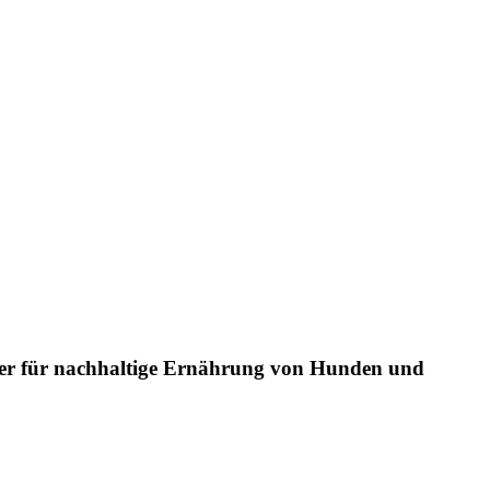
re zu setzen?
lter für nachhaltige Ernährung von Hunden und