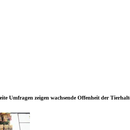
 Strategien zur Führung
Wasserstoff – doch kann es sich leisten, ausschließlich auf Elektrolyseu
eite Umfragen zeigen wachsende Offenheit der Tierha