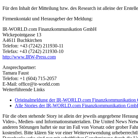
Für den Inhalt der Mitteilung bzw. des Research ist alleine der Erst
Firmenkontakt und Herausgeber der Meldung:
IR-WORLD.com Finanzkommunikation GmbH
Wickepointgasse 13
A4611 Buchkirchen
Telefon: +43 (7242) 211930-11
Telefax: +43 (7242) 211930-10
http://www.IRW-Press.com
Ansprechpartner:
Tamara Faust
Telefon: +1 (604) 715-2057
E-Mail: office@ir-world.com
Weiterführende Links
Originalmeldung der IR-WORLD.com Finanzkommunikatio
Alle Stories der IR-WORLD.com Finanzkommunikation Gm
Für die oben stehende Story ist allein der jeweils angegebene Heraus
Video-, Medien- und Informationsmaterialien. Die United News Netw
anderen Störungen haftet sie nur im Fall von Vorsatz oder grober Fahr
kostenfrei. Bitte klären Sie vor einer Weiterverwendung urheberrec