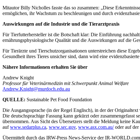
Mitautor Billy Nicholles fasste das so zusammen: „Diese Erkenntniss
ermöglichen, ihr Wachstum zu beschleunigen und durch evidenzbasier
Auswirkungen auf die Industrie und die Tierarztpraxis
Für Tierfutterhersteller ist die Botschaft klar: Die Einführung nachha
ernährungsphysiologische Qualität und die Auswirkungen auf die Gesun
Für Tierärzte und Tierschutzorganisationen unterstreichen diese Erge
Gesundheit ihres Tieres unsicher sind, dann wird eine evidenzbasiert
Nähere Informationen erhalten Sie über
Andrew Knight
Professor für Veterinärmedizin mit Schwerpunkt Animal Welfare
Andrew.Knight@murdoch.edu.au
QUELLE:
Sustainable Pet Food Foundation
Die Ausgangssprache (in der Regel Englisch), in der der Originaltext ve
Die deutschsprachige Fassung kann gekürzt oder zusammengefasst sein
übernommen. Aus Sicht des Übersetzers stellt die Meldung keine Kau
auf
www.sedarplus.ca
,
www.sec.gov
,
www.asx.com.au/
oder auf der
Übermittelt durch das IRW-Press News-Service der IR-WORLD.c