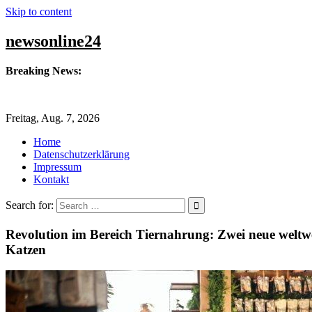
Skip to content
newsonline24
Breaking News:
Bonusprogramme: So hoch ist der Bonus
Freitag, Aug. 7, 2026
Generationen im Handwerk im Blick: Seminar zeigt praxisnahe
Home
Dr. Reuter Investor Relations – Europa investiert Milliarden in 
Datenschutzerklärung
Impressum
Neuro-Jonglage: Motorisches Lernen trifft Gehirnforschung
Kontakt
Erlebnistour zu Braunkehlchen und Wiesenpieper
Search for:
Revolution im Bereich Tiernahrung: Zwei neue weltw
Katzen