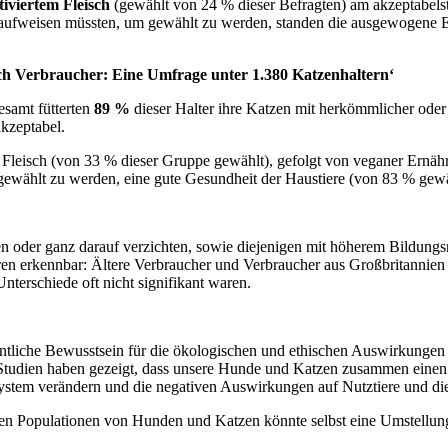
tiviertem Fleisch
(gewählt von 24 % dieser Befragten) am akzeptabels
n aufweisen müssten, um gewählt zu werden, standen die ausgewogene 
ch Verbraucher: Eine Umfrage unter 1.380 Katzenhaltern‘
samt fütterten
89 %
dieser Halter ihre Katzen mit herkömmlicher oder 
kzeptabel.
em Fleisch (von 33 % dieser Gruppe gewählt), gefolgt von veganer Ern
 gewählt zu werden, eine gute Gesundheit der Haustiere (von 83 % ge
sen oder ganz darauf verzichten, sowie diejenigen mit höherem Bildungsn
en erkennbar: Ältere Verbraucher und Verbraucher aus Großbritannien w
terschiede oft nicht signifikant waren.
entliche Bewusstsein für die ökologischen und ethischen Auswirkungen
 Studien haben gezeigt, dass unsere Hunde und Katzen zusammen einen er
ersystem verändern und die negativen Auswirkungen auf Nutztiere und d
en Populationen von Hunden und Katzen könnte selbst eine Umstellung e