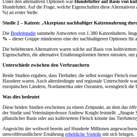
Unter den alternativen Optionen war
Hundefutter auf Basis von kul
Hundefutter. Auf die Frage, welche Eigenschaften diese Alternative
%) an erster Stelle.
Studie 2 – Katzen: ‚Akzeptanz nachhaltiger Katzennahrung dur
Die
Begleitstudie
sammelte Antworten von 1.380 Katzenhaltern. Insge
%
– dieser Gruppe mindestens eine der nachhaltigeren Optionen für a
Die beliebtesten Alternativen waren solche auf Basis von kultiviert
Eigenschaften, die alternative Ernährungsformen bieten müssten, um
Unterschiede zwischen den Verbrauchern
Beide Studien ergaben, dass Tierhalter, die selbst weniger Fleisch es
Haustiere waren. Auch altersbedingte und regionale Unterschiede war
europäischen Ländern, Nordamerika oder Ozeanien, wenngleich die Un
Was dies bedeutet
Diese beiden Studien erscheinen zu einem Zeitpunkt, an dem das öff
der Studie und Veterinärprofessor Andrew Knight feststellt: „Jüngste
pflanzlicher Basis oder aus kultiviertem Fleisch könnte das Tierfutt
Angesichts der weltweit bereits auf Hunderte Millionen angewachsen
umweltfreundlichere Ernährung
erhebliche Vorteile
mit sich bringen.