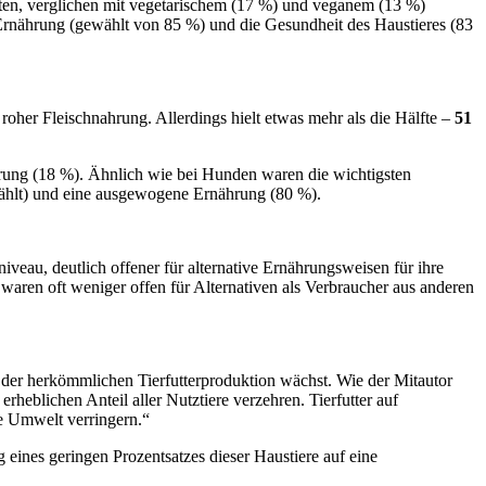
ten, verglichen mit vegetarischem (17 %) und veganem (13 %)
Ernährung (gewählt von 85 %) und die Gesundheit des Haustieres (83
roher Fleischnahrung. Allerdings hielt etwas mehr als die Hälfte –
51
ährung (18 %). Ähnlich wie bei Hunden waren die wichtigsten
wählt) und eine ausgewogene Ernährung (80 %).
iveau, deutlich offener für alternative Ernährungsweisen für ihre
aren oft weniger offen für Alternativen als Verbraucher aus anderen
 der herkömmlichen Tierfutterproduktion wächst. Wie der Mitautor
heblichen Anteil aller Nutztiere verzehren. Tierfutter auf
ie Umwelt verringern.“
ines geringen Prozentsatzes dieser Haustiere auf eine