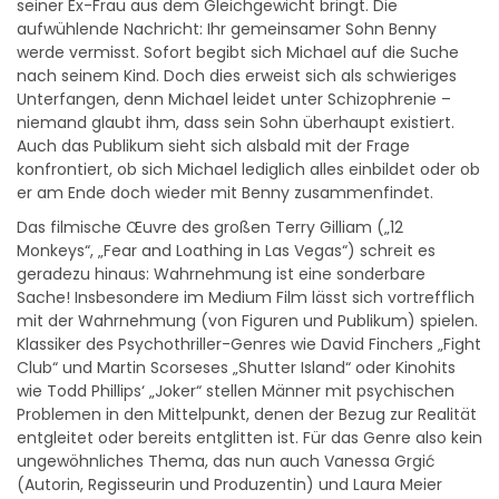
seiner Ex-Frau aus dem Gleichgewicht bringt. Die
aufwühlende Nachricht: Ihr gemeinsamer Sohn Benny
werde vermisst. Sofort begibt sich Michael auf die Suche
nach seinem Kind. Doch dies erweist sich als schwieriges
Unterfangen, denn Michael leidet unter Schizophrenie –
niemand glaubt ihm, dass sein Sohn überhaupt existiert.
Auch das Publikum sieht sich alsbald mit der Frage
konfrontiert, ob sich Michael lediglich alles einbildet oder ob
er am Ende doch wieder mit Benny zusammenfindet.
Das filmische Œuvre des großen Terry Gilliam („12
Monkeys“, „Fear and Loathing in Las Vegas“) schreit es
geradezu hinaus: Wahrnehmung ist eine sonderbare
Sache! Insbesondere im Medium Film lässt sich vortrefflich
mit der Wahrnehmung (von Figuren und Publikum) spielen.
Klassiker des Psychothriller-Genres wie David Finchers „Fight
Club“ und Martin Scorseses „Shutter Island“ oder Kinohits
wie Todd Phillips‘ „Joker“ stellen Männer mit psychischen
Problemen in den Mittelpunkt, denen der Bezug zur Realität
entgleitet oder bereits entglitten ist. Für das Genre also kein
ungewöhnliches Thema, das nun auch Vanessa Grgić
(Autorin, Regisseurin und Produzentin) und Laura Meier