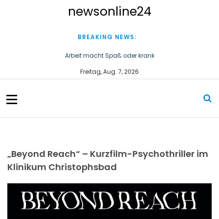
S
newsonline24
k
i
p
BREAKING NEWS:
t
o
Arbeit macht Spaß oder krank
c
Wirtschaftsstaatssekretär Thomas Dörflinger besucht
Freitag, Aug. 7, 2026
o
Handwerksbetrieb im Kammerbezirk Freiburg
n
t
e
n
t
„Beyond Reach“ – Kurzfilm-Psychothriller im
Klinikum Christophsbad