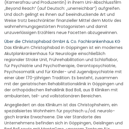
(Kamerafrau und Produzentin) in ihrem Uni-Abschlussfilm
„Beyond Reach“ (auf Deutsch: „unerreichbar“) aufgreifen.
Und doch gelingt es ihnen auf beeindruckende Art und
Weise trotz beschränkter finanzieller Mittel dem Motiv des
wahrnehmungsgestörten Protagonisten und damit
unzuverlässigen Erzählers neue Facetten abzugewinnen.
Über die Christophsbad GmbH & Co. Fachkrankenhaus KG
Das Klinikum Christophsbad in Göppingen ist ein modernes
Akutplankrankenhaus für Neurologie einschließlich
regionaler Stroke Unit, Frührehabilitation und Schlaflabor,
für Psychiatrie und Psychotherapie, Gerontopsychiatrie,
Psychosomatik und für Kinder- und Jugendpsychiatrie mit
einer über 170-jährigen Tradition. Es besteht, zusammen
mit der geriatrischen Rehabilitationsklinik in Göppingen und
der orthopädischen Rehaklinik Bad Boll, aus 8 Kliniken mit
ambulanten, teil- und vollstationären Bereichen.
Angegliedert an das Klinikum ist das Christophsheim, ein
spezialisiertes Wohnheim für psychisch u./od. neurolo-
gisch kranke Erwachsene. Die vier Standorte des
Unternehmens befinden sich in Göppingen, Geislingen und