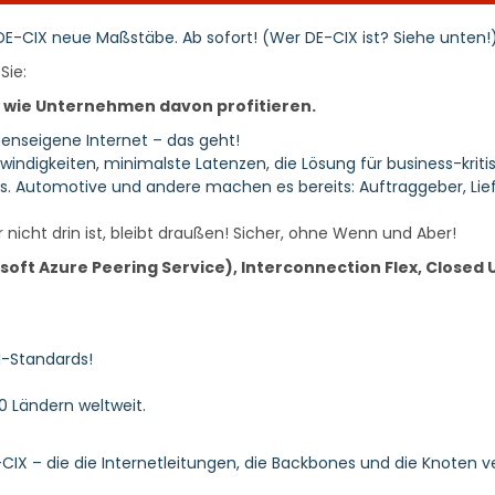
 DE-CIX neue Maßstäbe. Ab sofort! (Wer DE-CIX ist? Siehe unten!)
Sie:
d wie Unternehmen davon profitieren.
menseigene Internet – das geht!
windigkeiten, minimalste Latenzen, die Lösung für business-kri
Automotive und andere machen es bereits: Auftraggeber, Lieferan
 nicht drin ist, bleibt draußen! Sicher, ohne Wenn und Aber!
soft Azure Peering Service), Interconnection Flex, Closed 
SI-Standards!
0 Ländern weltweit.
CIX – die die Internetleitungen, die Backbones und die Knoten ver