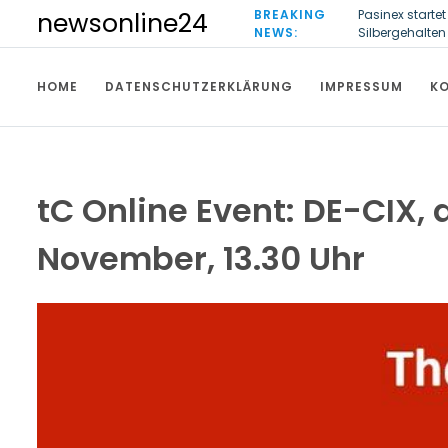
S
BREAKING
Pasinex start
newsonline24
k
NEWS:
Silbergehalten 
i
Steigende Adip
Kinder
p
HOME
DATENSCHUTZERKLÄRUNG
IMPRESSUM
K
t
o
c
o
n
t
tC Online Event: DE-CIX,
e
n
November, 13.30 Uhr
t