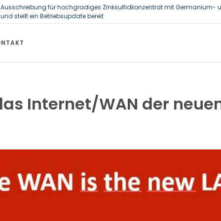
et Ausschreibung für hochgradiges Zinksulfidkonzentrat mit Germanium- 
und stellt ein Betriebsupdate bereit
ositasrate zeigt strukturellen Handlungsbedarf bei der Ernährung schulpfl
ONTAKT
 das Internet/WAN der neue