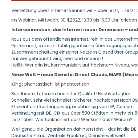
Vernetzung übers Internet kennen wir – aber jetzt, … setzt
Im Webinar, Mittwoch, 30.11.2022, 13.30 bis 15.30 Uhr, erleben 
Interconnection, das Internet neuer Dimension – un
Raus aus dem öffentlichen Internet, rein in das unterneh
Performant, extrem stabil, gigantische Übertragungsgesch
Zusammenschaltung einzelner Netze in Closed User Groups. 
nur wer gebraucht wird, niemand anderes!
Heißt: Wer drin ist, kommuniziert auf höchstem Niveau, wer
Neue Welt – neue Dienste: Direct Clouds, MAPS (Micro
Klingt phantastisch, ist phantastisch!
Bandbreite, Latenz in höchster Qualität! Hochverfügbar!
Schneller, sehr viel schneller! Sicherer, hochsicher! Nach B
Effizient und kostengünstig, unabhängig von ISP, Carriern.
Verbindung mit DE-CIX aus über 500 Städten in mehr als 8
Jetzt aber: Wie funktioniert das! Wer kann das? Warum?
Weil genau die Organisation dahintersteht – das ist die DE-
Deutsche Firma, Zentrale Frankfurt, Dienste weltweit!