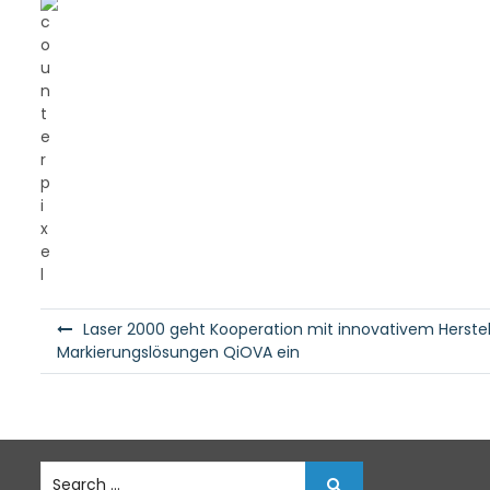
B
Laser 2000 geht Kooperation mit innovativem Herstel
e
Markierungslösungen QiOVA ein
i
t
r
S
a