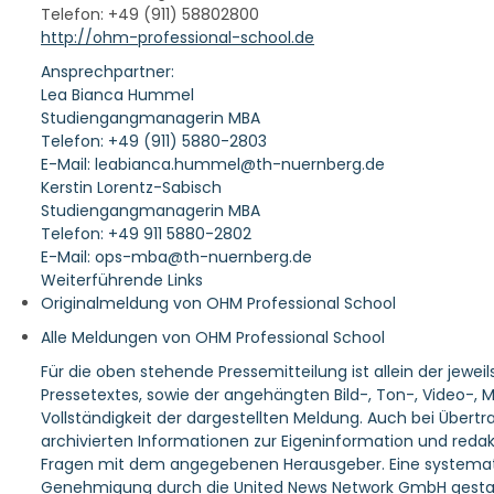
Telefon: +49 (911) 58802800
http://ohm-professional-school.de
Ansprechpartner:
Lea Bianca Hummel
Studiengangmanagerin MBA
Telefon: +49 (911) 5880-2803
E-Mail: leabianca.hummel@th-nuernberg.de
Kerstin Lorentz-Sabisch
Studiengangmanagerin MBA
Telefon: +49 911 5880-2802
E-Mail: ops-mba@th-nuernberg.de
Weiterführende Links
Originalmeldung von OHM Professional School
Alle Meldungen von OHM Professional School
Für die oben stehende Pressemitteilung ist allein der jewe
Pressetextes, sowie der angehängten Bild-, Ton-, Video-,
Vollständigkeit der dargestellten Meldung. Auch bei Übertr
archivierten Informationen zur Eigeninformation und redakt
Fragen mit dem angegebenen Herausgeber. Eine systematis
Genehmigung durch die United News Network GmbH gestat