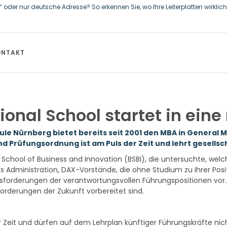
oder nur deutsche Adresse? So erkennen Sie, wo Ihre Leiterplatten wirklich 
terzeichnet Vereinbarungen für nicht zu refundierende Zuwendungen in Hö
nadischen Regierung für Straßeninfrastruktur und Stromübertragungsleit
ONTAKT
onal School startet in eine
le Nürnberg bietet bereits seit 2001 den MBA in General
 und Prüfungsordnung ist am Puls der Zeit und lehrt gesel
lin School of Business and Innovation (BSBI), die untersuchte, 
ess Administration, DAX-Vorstände, die ohne Studium zu ihrer Posi
ausforderungen der verantwortungsvollen Führungspositionen vor.
rderungen der Zukunft vorbereitet sind.
 Zeit und dürfen auf dem Lehrplan künftiger Führungskräfte nicht 