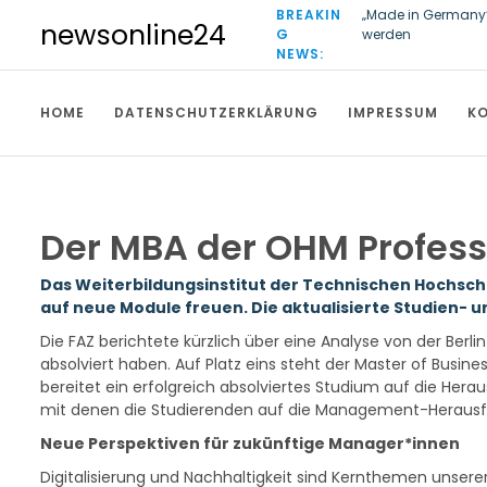
S
BREAKIN
„Made in Germany“ 
newsonline24
k
G
werden
i
NEWS:
First Phosphate un
Mio. $ von der ka
p
t
HOME
DATENSCHUTZERKLÄRUNG
IMPRESSUM
K
o
c
o
n
t
Der MBA der OHM Professi
e
n
t
Das Weiterbildungsinstitut der Technischen Hochschu
auf neue Module
freuen. Die aktualisierte Studien-
Die FAZ berichtete kürzlich über eine Analyse von der Ber
absolviert haben. Auf Platz eins steht der Master of Busin
bereitet ein erfolgreich absolviertes Studium auf die Her
mit denen die Studierenden auf die Management-Herausfo
Neue Perspektiven für zukünftige Manager*innen
Digitalisierung und Nachhaltigkeit sind Kernthemen unserer