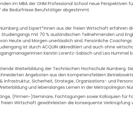
den im MBA der OHM Professional School neue Perspektiven für i
f die Bedürfnisse Berufstätiger abgestimmt.
rnberg und Expert*innen aus der freien Wirtschaft erfahren di
tudiengangs mit 70 % ausländischen Teilnehmenden und Englisch
 von Heute und Morgen unerlässlich sind. Persönliche Coachings 
udiengang ist durch ACQUIN akkreditiert und auch ohne wirtschaft
engangmanagerinnen Kerstin Lorentz-Sabisch und Lea Hummel be
gleitende Weiterbildung der Technischen Hochschule Nürnberg. Si
schneiderten Angeboten aus den Kompetenzfeldern Betriebswirts
& Infrastruktur, Sicherheit, Strategie, Organisations- und Person
e Weiterbildung und lebenslanges Lernen in der Metropolregion Nü
hrgänge, (Firmen-)Seminare, Fachtagungen sowie Kolloquien für
reien Wirtschaft gewährleisten die konsequente Verknüpfung v