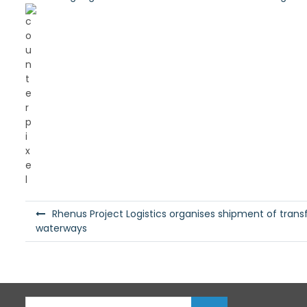
B
Rhenus Project Logistics organises shipment of trans
e
waterways
i
t
r
S