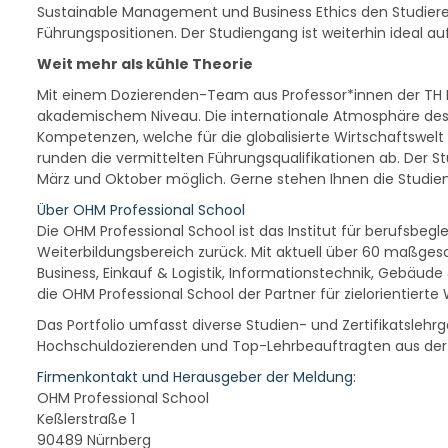
Sustainable Management und Business Ethics den Studieren
Führungspositionen. Der Studiengang ist weiterhin ideal au
Weit mehr als kühle Theorie
Mit einem Dozierenden-Team aus Professor*innen der TH Nü
akademischem Niveau. Die internationale Atmosphäre des S
Kompetenzen, welche für die globalisierte Wirtschaftswelt
runden die vermittelten Führungsqualifikationen ab. Der St
März und Oktober möglich. Gerne stehen Ihnen die Studi
Über OHM Professional School
Die OHM Professional School ist das Institut für berufsbe
Weiterbildungsbereich zurück. Mit aktuell über 60 maßge
Business, Einkauf & Logistik, Informationstechnik, Gebäude 
die OHM Professional School der Partner für zielorientiert
Das Portfolio umfasst diverse Studien- und Zertifikatsle
Hochschuldozierenden und Top-Lehrbeauftragten aus der f
Firmenkontakt und Herausgeber der Meldung:
OHM Professional School
Keßlerstraße 1
90489 Nürnberg