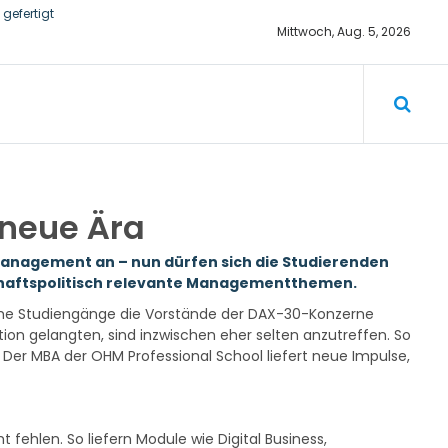
gefertigt
Mittwoch, Aug. 5, 2026
he von 4,84
ungen
 neue Ära
 Management an – nun dürfen sich die Studierenden
lschaftspolitisch relevante Managementthemen.
welche Studiengänge die Vorstände der DAX-30-Konzerne
tion gelangten, sind inzwischen eher selten anzutreffen. So
 Der MBA der OHM Professional School liefert neue Impulse,
fehlen. So liefern Module wie Digital Business,