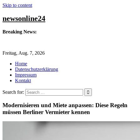
Skip to content
newsonline24
Breaking News:
Arbeit macht Spaß oder krank
Freitag, Aug. 7, 2026
Vernetzung in jeder Hinsicht – Die Städte der Zukunft sind
grün-blau
Home
Datenschutzerklärung
Drei bis zehn Prozent, so viel Strom verbraucht ein Aufzug im
Impressum
Gebäude
Kontakt
Northern Discovery Metals gibt die Börsennotierung an der
Search for:
Frankfurter Wertpapierbörse bekannt
Modernisieren und Miete anpassen: Diese Regeln
Wirtschaftsstaatssekretär Thomas Dörflinger besucht
müssen Berliner Vermieter kennen
Handwerksbetrieb im Kammerbezirk Freiburg