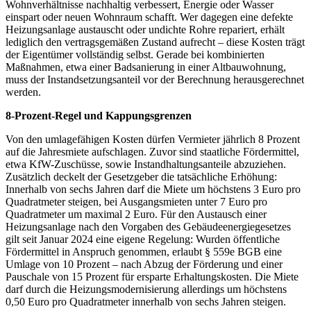
Wohnverhältnisse nachhaltig verbessert, Energie oder Wasser
einspart oder neuen Wohnraum schafft. Wer dagegen eine defekte
Heizungsanlage austauscht oder undichte Rohre repariert, erhält
lediglich den vertragsgemäßen Zustand aufrecht – diese Kosten trägt
der Eigentümer vollständig selbst. Gerade bei kombinierten
Maßnahmen, etwa einer Badsanierung in einer Altbauwohnung,
muss der Instandsetzungsanteil vor der Berechnung herausgerechnet
werden.
8-Prozent-Regel und Kappungsgrenzen
Von den umlagefähigen Kosten dürfen Vermieter jährlich 8 Prozent
auf die Jahresmiete aufschlagen. Zuvor sind staatliche Fördermittel,
etwa KfW-Zuschüsse, sowie Instandhaltungsanteile abzuziehen.
Zusätzlich deckelt der Gesetzgeber die tatsächliche Erhöhung:
Innerhalb von sechs Jahren darf die Miete um höchstens 3 Euro pro
Quadratmeter steigen, bei Ausgangsmieten unter 7 Euro pro
Quadratmeter um maximal 2 Euro. Für den Austausch einer
Heizungsanlage nach den Vorgaben des Gebäudeenergiegesetzes
gilt seit Januar 2024 eine eigene Regelung: Wurden öffentliche
Fördermittel in Anspruch genommen, erlaubt § 559e BGB eine
Umlage von 10 Prozent – nach Abzug der Förderung und einer
Pauschale von 15 Prozent für ersparte Erhaltungskosten. Die Miete
darf durch die Heizungsmodernisierung allerdings um höchstens
0,50 Euro pro Quadratmeter innerhalb von sechs Jahren steigen.