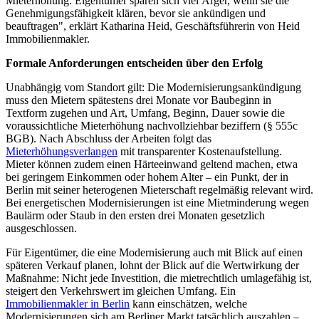
Mieterhöhung. Eigentümer sparen sich viel Ärger, wenn sie die
Genehmigungsfähigkeit klären, bevor sie ankündigen und
beauftragen", erklärt Katharina Heid, Geschäftsführerin von Heid
Immobilienmakler.
Formale Anforderungen entscheiden über den Erfolg
Unabhängig vom Standort gilt: Die Modernisierungsankündigung
muss den Mietern spätestens drei Monate vor Baubeginn in
Textform zugehen und Art, Umfang, Beginn, Dauer sowie die
voraussichtliche Mieterhöhung nachvollziehbar beziffern (§ 555c
BGB). Nach Abschluss der Arbeiten folgt das
Mieterhöhungsverlangen
mit transparenter Kostenaufstellung.
Mieter können zudem einen Härteeinwand geltend machen, etwa
bei geringem Einkommen oder hohem Alter – ein Punkt, der in
Berlin mit seiner heterogenen Mieterschaft regelmäßig relevant wird.
Bei energetischen Modernisierungen ist eine Mietminderung wegen
Baulärm oder Staub in den ersten drei Monaten gesetzlich
ausgeschlossen.
Für Eigentümer, die eine Modernisierung auch mit Blick auf einen
späteren Verkauf planen, lohnt der Blick auf die Wertwirkung der
Maßnahme: Nicht jede Investition, die mietrechtlich umlagefähig ist,
steigert den Verkehrswert im gleichen Umfang. Ein
Immobilienmakler in Berlin
kann einschätzen, welche
Modernisierungen sich am Berliner Markt tatsächlich auszahlen –