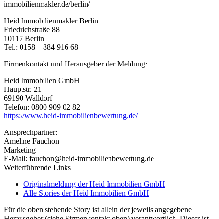
immobilienmakler.de/berlin/
Heid Immobilienmakler Berlin
Friedrichstraße 88
10117 Berlin
Tel.: 0158 – 884 916 68
Firmenkontakt und Herausgeber der Meldung:
Heid Im­mo­bi­li­en­ GmbH
Hauptstr. 21
69190 Walldorf
Telefon: 0800 909 02 82
https://www.heid-immobilienbewertung.de/
Ansprechpartner:
Ameline Fauchon
Marketing
E-Mail: fauchon@heid-immobilienbewertung.de
Weiterführende Links
Originalmeldung der Heid Im­mo­bi­li­en­ GmbH
Alle Stories der Heid Im­mo­bi­li­en­ GmbH
Für die oben stehende Story ist allein der jeweils angegebene
Herausgeber (siehe Firmenkontakt oben) verantwortlich. Dieser ist