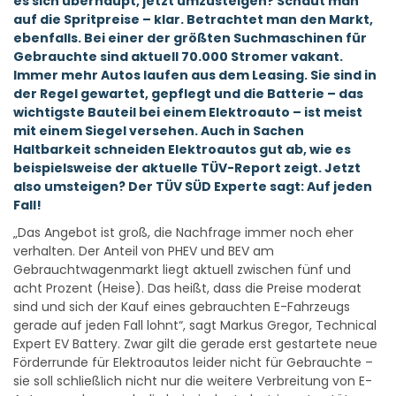
es sich überhaupt, jetzt umzusteigen? Schaut man
auf die Spritpreise – klar. Betrachtet man den Markt,
ebenfalls. Bei einer der größten Suchmaschinen für
Gebrauchte sind aktuell 70.000 Stromer vakant.
Immer mehr Autos laufen aus dem Leasing. Sie sind in
der Regel gewartet, gepflegt und die Batterie – das
wichtigste Bauteil bei einem Elektroauto – ist meist
mit einem Siegel versehen. Auch in Sachen
Haltbarkeit schneiden Elektroautos gut ab, wie es
beispielsweise der aktuelle TÜV-Report zeigt. Jetzt
also umsteigen? Der TÜV SÜD Experte sagt: Auf jeden
Fall!
„Das Angebot ist groß, die Nachfrage immer noch eher
verhalten. Der Anteil von PHEV und BEV am
Gebrauchtwagenmarkt liegt aktuell zwischen fünf und
acht Prozent (Heise). Das heißt, dass die Preise moderat
sind und sich der Kauf eines gebrauchten E-Fahrzeugs
gerade auf jeden Fall lohnt“, sagt Markus Gregor, Technical
Expert EV Battery. Zwar gilt die gerade erst gestartete neue
Förderrunde für Elektroautos leider nicht für Gebrauchte –
sie soll schließlich nicht nur die weitere Verbreitung von E-