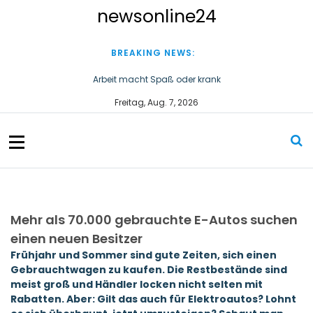
S
newsonline24
k
i
p
BREAKING NEWS:
t
o
Arbeit macht Spaß oder krank
c
Wirtschaftsstaatssekretär Thomas Dörflinger besucht
Freitag, Aug. 7, 2026
o
Handwerksbetrieb im Kammerbezirk Freiburg
n
t
e
n
t
Mehr als 70.000 gebrauchte E-Autos suchen
einen neuen Besitzer
Frühjahr und Sommer sind gute Zeiten, sich einen
Gebrauchtwagen zu kaufen. Die Restbestände sind
meist groß und Händler locken nicht selten mit
Rabatten. Aber: Gilt das auch für Elektroautos? Lohnt