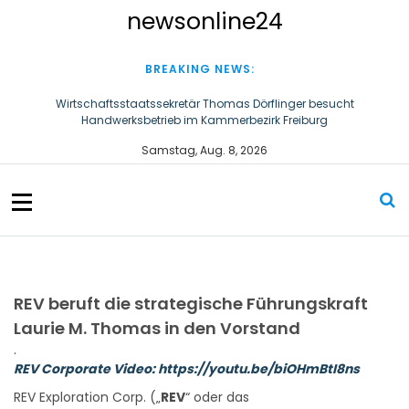
S
newsonline24
k
i
p
BREAKING NEWS:
t
o
Wirtschaftsstaatssekretär Thomas Dörflinger besucht
Handwerksbetrieb im Kammerbezirk Freiburg
c
o
Ultraschallzahnbürste für Hund und Katze – Tipps zur erfolgreichen
Samstag, Aug. 8, 2026
n
Eingewöhnung
t
e
n
t
REV beruft die strategische Führungskraft
Laurie M. Thomas in den Vorstand
.
REV Corporate Video:
https://youtu.be/biOHmBtI8ns
REV Exploration Corp. („
REV
“ oder das