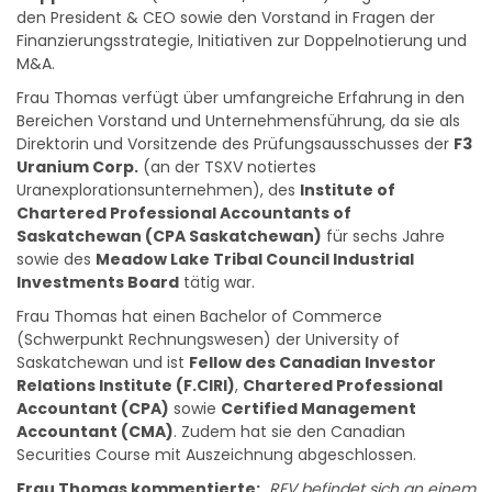
den President & CEO sowie den Vorstand in Fragen der
Finanzierungsstrategie, Initiativen zur Doppelnotierung und
M&A.
Frau Thomas verfügt über umfangreiche Erfahrung in den
Bereichen Vorstand und Unternehmensführung, da sie als
Direktorin und Vorsitzende des Prüfungsausschusses der
F3
Uranium Corp.
(an der TSXV notiertes
Uranexplorationsunternehmen), des
Institute of
Chartered Professional Accountants of
Saskatchewan (CPA Saskatchewan)
für sechs Jahre
sowie des
Meadow Lake Tribal Council Industrial
Investments Board
tätig war.
Frau Thomas hat einen Bachelor of Commerce
(Schwerpunkt Rechnungswesen) der University of
Saskatchewan und ist
Fellow des Canadian Investor
Relations Institute (F.CIRI)
,
Chartered Professional
Accountant (CPA)
sowie
Certified Management
Accountant (CMA)
. Zudem hat sie den Canadian
Securities Course mit Auszeichnung abgeschlossen.
Frau Thomas kommentierte:
„
REV befindet sich an einem