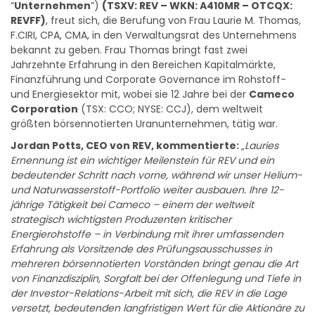
“
Unternehmen
”)
(TSXV: REV – WKN: A410MR – OTCQX:
REVFF)
, freut sich, die Berufung von Frau Laurie M. Thomas,
F.CIRI, CPA, CMA, in den Verwaltungsrat des Unternehmens
bekannt zu geben. Frau Thomas bringt fast zwei
Jahrzehnte Erfahrung in den Bereichen Kapitalmärkte,
Finanzführung und Corporate Governance im Rohstoff-
und Energiesektor mit, wobei sie 12 Jahre bei der
Cameco
Corporation
(TSX: CCO; NYSE: CCJ), dem weltweit
größten börsennotierten Uranunternehmen, tätig war.
Jordan Potts, CEO von REV, kommentierte:
„
Lauries
Ernennung ist ein wichtiger Meilenstein für REV und ein
bedeutender Schritt nach vorne, während wir unser Helium-
und Naturwasserstoff-Portfolio weiter ausbauen. Ihre 12-
jährige Tätigkeit bei Cameco – einem der weltweit
strategisch wichtigsten Produzenten kritischer
Energierohstoffe – in Verbindung mit ihrer umfassenden
Erfahrung als Vorsitzende des Prüfungsausschusses in
mehreren börsennotierten Vorständen bringt genau die Art
von Finanzdisziplin, Sorgfalt bei der Offenlegung und Tiefe in
der Investor-Relations-Arbeit mit sich, die REV in die Lage
versetzt, bedeutenden langfristigen Wert für die Aktionäre zu