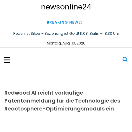
S
newsonline24
k
i
p
BREAKING NEWS:
t
o
Im Rampenlicht: „The Hood Pro“ von KEMPER gewinnt den Red Dot
Design Award 2026
c
o
Wenn Mitarbeitende Bälle werfen und neue Energie gewinnen
Montag, Aug. 10, 2026
n
Reden ist Silber – Beziehung ist Gold! 11.08. Berlin – 18:30 Uhr
t
e
n
t
Redwood AI reicht vorläufige
Patentanmeldung für die Technologie des
Reactosphere-Optimierungsmoduls ein