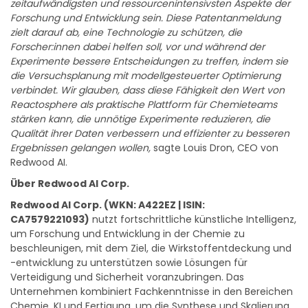
Die Optimierung von chemischen Prozessen kann einer der
zeitaufwändigsten und ressourcenintensivsten Aspekte der
Forschung und Entwicklung sein. Diese Patentanmeldung
zielt darauf ab, eine Technologie zu schützen, die
Forscher:innen dabei helfen soll, vor und während der
Experimente bessere Entscheidungen zu treffen, indem sie
die Versuchsplanung mit modellgesteuerter Optimierung
verbindet. Wir glauben, dass diese Fähigkeit den Wert von
Reactosphere als praktische Plattform für Chemieteams
stärken kann, die unnötige Experimente reduzieren, die
Qualität ihrer Daten verbessern und effizienter zu besseren
Ergebnissen gelangen wollen,
sagte Louis Dron, CEO von
Redwood AI.
Über Redwood AI Corp.
Redwood AI Corp. (WKN: A422EZ | ISIN:
CA7579221093)
nutzt fortschrittliche künstliche Intelligenz,
um Forschung und Entwicklung in der Chemie zu
beschleunigen, mit dem Ziel, die Wirkstoffentdeckung und
-entwicklung zu unterstützen sowie Lösungen für
Verteidigung und Sicherheit voranzubringen. Das
Unternehmen kombiniert Fachkenntnisse in den Bereichen