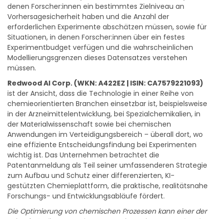
führen können. Das System ist für Situationen konzipiert, in
denen Forscher:innen ein bestimmtes Zielniveau an
Vorhersagesicherheit haben und die Anzahl der
erforderlichen Experimente abschätzen müssen, sowie für
Situationen, in denen Forscher:innen über ein festes
Experimentbudget verfügen und die wahrscheinlichen
Modellierungsgrenzen dieses Datensatzes verstehen
müssen.
Redwood AI Corp. (WKN: A422EZ | ISIN: CA7579221093)
ist der Ansicht, dass die Technologie in einer Reihe von
chemieorientierten Branchen einsetzbar ist, beispielsweise
in der Arzneimittelentwicklung, bei Spezialchemikalien, in
der Materialwissenschaft sowie bei chemischen
Anwendungen im Verteidigungsbereich – überall dort, wo
eine effiziente Entscheidungsfindung bei Experimenten
wichtig ist. Das Unternehmen betrachtet die
Patentanmeldung als Teil seiner umfassenderen Strategie
zum Aufbau und Schutz einer differenzierten, KI-
gestützten Chemieplattform, die praktische, realitätsnahe
Forschungs- und Entwicklungsabläufe fördert.