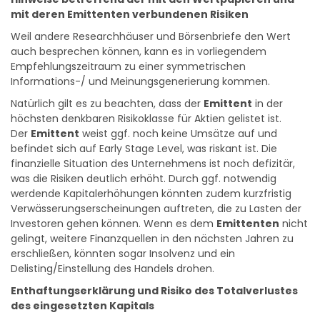
Hinweise betreffend der mit den Wertpapieren und
mit deren Emittenten verbundenen Risiken
Weil andere Researchhäuser und Börsenbriefe den Wert
auch besprechen können, kann es in vorliegendem
Empfehlungszeitraum zu einer symmetrischen
Informations-/ und Meinungsgenerierung kommen.
Natürlich gilt es zu beachten, dass der
Emittent
in der
höchsten denkbaren Risikoklasse für Aktien gelistet ist.
Der
Emittent
weist ggf. noch keine Umsätze auf und
befindet sich auf Early Stage Level, was riskant ist. Die
finanzielle Situation des Unternehmens ist noch defizitär,
was die Risiken deutlich erhöht. Durch ggf. notwendig
werdende Kapitalerhöhungen könnten zudem kurzfristig
Verwässerungserscheinungen auftreten, die zu Lasten der
Investoren gehen können. Wenn es dem
Emittenten
nicht
gelingt, weitere Finanzquellen in den nächsten Jahren zu
erschließen, könnten sogar Insolvenz und ein
Delisting/Einstellung des Handels drohen.
Enthaftungserklärung und Risiko des Totalverlustes
des eingesetzten Kapitals