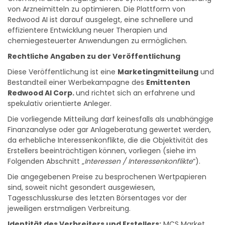
Chemie, KI und Fertigung, um die Synthese und Skalierung
von Arzneimitteln zu optimieren. Die Plattform von
Redwood AI ist darauf ausgelegt, eine schnellere und
effizientere Entwicklung neuer Therapien und
chemiegesteuerter Anwendungen zu ermöglichen.
Rechtliche Angaben zu der Veröffentlichung
Diese Veröffentlichung ist eine
Marketingmitteilung
und
Bestandteil einer Werbekampagne des
Emittenten
Redwood AI Corp.
und richtet sich an erfahrene und
spekulativ orientierte Anleger.
Die vorliegende Mitteilung darf keinesfalls als unabhängige
Finanzanalyse oder gar Anlageberatung gewertet werden,
da erhebliche Interessenkonflikte, die die Objektivität des
Erstellers beeinträchtigen können, vorliegen (siehe im
Folgenden Abschnitt „
Interessen / Interessenkonflikte
“).
Die angegebenen Preise zu besprochenen Wertpapieren
sind, soweit nicht gesondert ausgewiesen,
Tagesschlusskurse des letzten Börsentages vor der
jeweiligen erstmaligen Verbreitung.