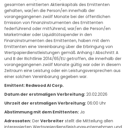
werden von der/den Person/en Anteile an über 5% des
gesamten emittierten Aktienkapitals des Emittenten
gehalten, war/en die Person/en innerhalb der
vorangegangenen zwölf Monate bei der öffentlichen
Emission von Finanzinstrumenten des Emittenten
federführend oder mitführend, war/en die Person/en
Marketmaker oder Liquiditätsspender in den
Finanzinstrumenten des Emittenten, haben mit dem
Emittenten eine Vereinbarung über die Erbringung von
Wertpapierdienstleistungen gemäß Anhang I Abschnitt A
und B der Richtlinie 2014/65/EU getroffen, die innerhalb der
vorangegangenen zwölf Monate gültig war oder in diesem
Zeitraum eine Leistung oder ein Leistungsversprechen aus
einer solchen Vereinbarung gegeben war.
Emittent: Redwood AI Corp.
Datum der erstmaligen Verbreitung:
20.02.2026
Uhrzeit der erstmaligen Verbreitung:
06:00 Uhr
Abstimmung mit dem Emittenten:
Ja
Adressaten:
Der
Verbreiter
stellt die Mitteilung allen