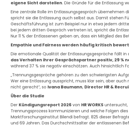
eigene Sicht darstellen
. Die Gründe für die Entlassung 
Eine zentrale Rolle im Entlassungsgespräch übernehmen di
spricht sie die Entlassung auch selbst aus. Damit stehen 
Geschäftsführung ist zum Beispiel nur in etwa jedem dritte
bei jedem dritten Gespräch vertreten ist, spricht die Entlas
Nur 11 % der Entlassenen geben an, dass ein Mitglied des Be
Empathie und Fairness werden häufig kritisch bewer
Die emotionale Qualität der Entlassungsgespräche fällt i
das Verhalten ihrer Gesprächspartner positiv, 29 % n
während 37 % sie negativ einschätzen. Auch hinsichtlich Fair
„Trennungsgespräche gehören zu den schwierigsten Aufgab
Wer eine Entlassung ausspricht, muss klar sein, aber auch r
nicht gerecht“, so
Ivana Baumann
,
Director HR & Recru
Über die Studie
Der
Kündigungsreport 2026
von
HR WORKS
untersucht, 
Trennungsprozess kommunizieren und welche Folgen dies fü
Marktforschungsinstitut Bilendi befragt. 825 dieser Befr
und 69 Jahren. Das Durchschnittsalter der entlassenen Be