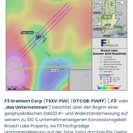
F3 Uranium Corp
(
TSXV: FUU
) (
OTCQB: FUUFF
) („
F3
“ oder
„
das Unternehmen
“) berichtet über den Beginn einer
geophysikalischen DIAS32 IP- und Widerstandsmessung auf
seinem zu 100 % unternehmenseigenen Konzessionsgebiet
Broach Lake Property, wo F3 hochgradige
Uranmineralisierung auf der Zone Tetra durchteufte (siehe