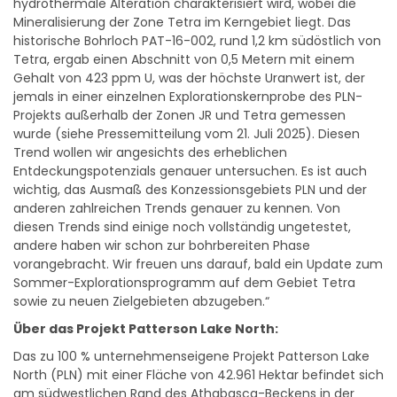
hydrothermale Alteration charakterisiert wird, wobei die
Mineralisierung der Zone Tetra im Kerngebiet liegt. Das
historische Bohrloch PAT-16-002, rund 1,2 km südöstlich von
Tetra, ergab einen Abschnitt von 0,5 Metern mit einem
Gehalt von 423 ppm U, was der höchste Uranwert ist, der
jemals in einer einzelnen Explorationskernprobe des PLN-
Projekts außerhalb der Zonen JR und Tetra gemessen
wurde (siehe Pressemitteilung vom 21. Juli 2025). Diesen
Trend wollen wir angesichts des erheblichen
Entdeckungspotenzials genauer untersuchen. Es ist auch
wichtig, das Ausmaß des Konzessionsgebiets PLN und der
anderen zahlreichen Trends genauer zu kennen. Von
diesen Trends sind einige noch vollständig ungetestet,
andere haben wir schon zur bohrbereiten Phase
vorangebracht. Wir freuen uns darauf, bald ein Update zum
Sommer-Explorationsprogramm auf dem Gebiet Tetra
sowie zu neuen Zielgebieten abzugeben.“
Über das Projekt Patterson Lake North:
Das zu 100 % unternehmenseigene Projekt Patterson Lake
North (PLN) mit einer Fläche von 42.961 Hektar befindet sich
am südwestlichen Rand des Athabasca-Beckens in der