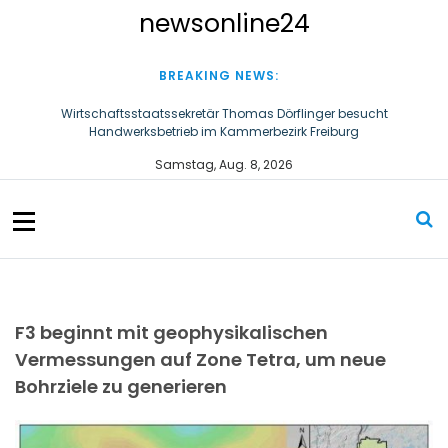
S
newsonline24
k
i
p
BREAKING NEWS:
t
o
Wirtschaftsstaatssekretär Thomas Dörflinger besucht
Handwerksbetrieb im Kammerbezirk Freiburg
c
o
Ultraschallzahnbürste für Hund und Katze – Tipps zur erfolgreichen
Samstag, Aug. 8, 2026
n
Eingewöhnung
t
e
n
t
F3 beginnt mit geophysikalischen
Vermessungen auf Zone Tetra, um neue
Bohrziele zu generieren