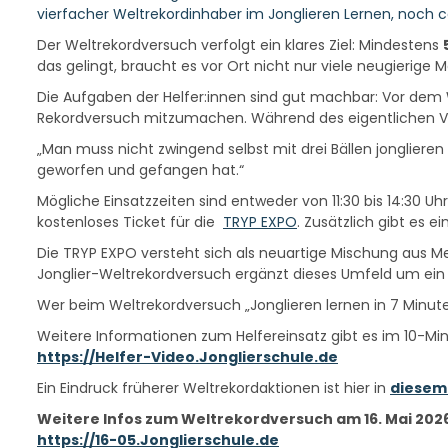
vierfacher Weltrekordinhaber im Jonglieren Lernen, noch ca.
Der Weltrekordversuch verfolgt ein klares Ziel: Mindestens
das gelingt, braucht es vor Ort nicht nur viele neugierig
Die Aufgaben der Helfer:innen sind gut machbar: Vor dem
Rekordversuch mitzumachen. Während des eigentlichen Ve
„Man muss nicht zwingend selbst mit drei Bällen jonglieren
geworfen und gefangen hat.“
Mögliche Einsatzzeiten sind entweder von 11:30 bis 14:30 Uhr
kostenloses Ticket für die
TRYP EXPO
. Zusätzlich gibt es ei
Die TRYP EXPO versteht sich als neuartige Mischung aus M
Jonglier-Weltrekordversuch ergänzt dieses Umfeld um ein b
Wer beim Weltrekordversuch „Jonglieren lernen in 7 Minuten“
Weitere Informationen zum Helfereinsatz gibt es im 10-Mi
https://Helfer-Video.Jonglierschule.de
Ein Eindruck früherer Weltrekordaktionen ist hier in
diesem 
Weitere Infos zum Weltrekordversuch am 16. Mai 2026
https://16-05.Jonglierschule.de