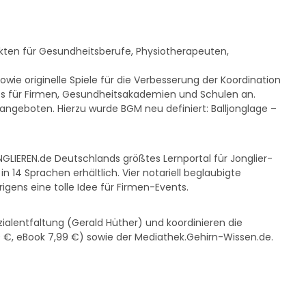
ukten für Gesundheitsberufe, Physiotherapeuten,
wie originelle Spiele für die Verbesserung der Koordination
ts für Firmen, Gesundheitsakademien und Schulen an.
geboten. Hierzu wurde BGM neu definiert: Balljonglage –
LIEREN.de Deutschlands größtes Lernportal für Jonglier-
n 14 Sprachen erhältlich. Vier notariell beglaubigte
igens eine tolle Idee für Firmen-Events.
ialentfaltung (Gerald Hüther) und koordinieren die
 €, eBook 7,99 €) sowie der Mediathek.Gehirn-Wissen.de.