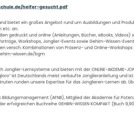
rschule.de/helfer-gesucht.pdf
n und bietet ein großes Angebot rund um Ausbildungen und Prod
 etc. an.
dien gedruckt und online (Anleitungen, Bücher, eBooks, Videos) so
Vorträge, Workshops, Jonglier-Events sowie Gehirn-Wissen-Even
n versch. Kombinationen von Präsenz- und Online-Workshops an
//gehirn-wissen.de/bgm
h Jonglier-Lernsysteme und bieten mit der ONLINE-AKDEMIE-JONG
oro“ ist Deutschlands meist verkaufte Jonglieranleitung und ist i
inuten runden unsere Expertise für das Jonglieren-Lernen ab. Übr
es Bildungsmanagement (AFNB), Mitglied der Akademie für Potenz
 der erfolgreichen Buchreihe GEHIRN-WISSEN KOMPAKT (Buch 9,90