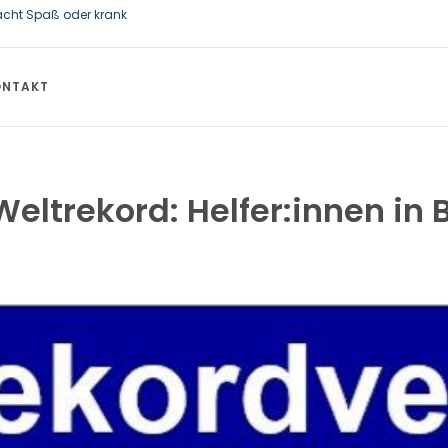
acht Spaß oder krank
ftsstaatssekretär Thomas Dörflinger besucht Handwerksbetrieb im Kamme
ONTAKT
ltrekord: Helfer:innen in B