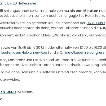
 15 bis 20 Helfer:innen
58
Anfänger:innen sollen innerhalb von nur
sieben Minuten
nac
e Messebesucher:innen, sondern auch ein engagiertes Helferteam.
 Weltrekordversuch sprechen sie Besucher:innen der
TRYP EXPO
rsuchs beobachten sie dann, welche Teilnehmer:innen die Aufg
 können“, erklärt Stephan Ehlers. „Wichtig ist vor allem, aufme
 sowie von 15:45 bis 16:30 Uhr oder alternativ von 13:00 bis 16:30 
n
kostenloses Halbjahres-Abo
für die
Online-Akademie Jongliere
esse, Konferenz und Festival rund um mentale Gesundheit, Psych
esonderes Live-Erlebnis: Lernen unter Zeitdruck, Bewegung, Fok
 live dabei sein und als Helfer:in unterstützen möchte, kann sic
nuten-Video:
> VIDEO <
zu sehen.
: