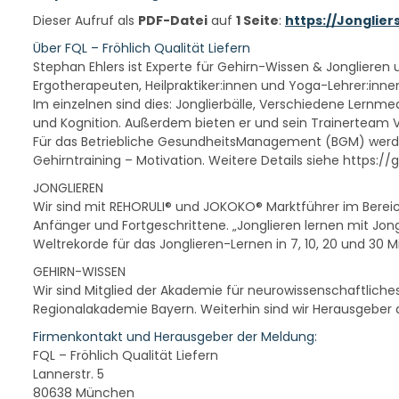
Dieser Aufruf als
PDF-Datei
auf
1 Seite
:
https://Jonglie
Über FQL – Fröhlich Qualität Liefern
Stephan Ehlers ist Experte für Gehirn-Wissen & Jongliere
Ergotherapeuten, Heilpraktiker:innen und Yoga-Lehrer:innen
Im einzelnen sind dies: Jonglierbälle, Verschiedene Lernme
und Kognition. Außerdem bieten er und sein Trainerteam 
Für das Betriebliche GesundheitsManagement (BGM) werde
Gehirntraining – Motivation. Weitere Details siehe https:
JONGLIEREN
Wir sind mit REHORULI® und JOKOKO® Marktführer im Bereic
Anfänger und Fortgeschrittene. „Jonglieren lernen mit Jongl
Weltrekorde für das Jonglieren-Lernen in 7, 10, 20 und 30 M
GEHIRN-WISSEN
Wir sind Mitglied der Akademie für neurowissenschaftlich
Regionalakademie Bayern. Weiterhin sind wir Herausgeber
Firmenkontakt und Herausgeber der Meldung:
FQL – Fröhlich Qualität Liefern
Lannerstr. 5
80638 München