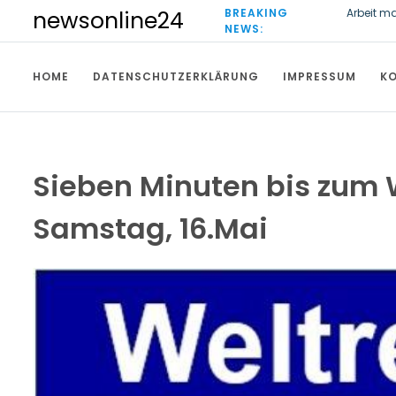
S
BREAKING
Arbeit m
newsonline24
k
NEWS:
Wirtscha
i
Freiburg
p
HOME
DATENSCHUTZERKLÄRUNG
IMPRESSUM
K
t
o
c
o
n
t
Sieben Minuten bis zum We
e
n
Samstag, 16.Mai
t