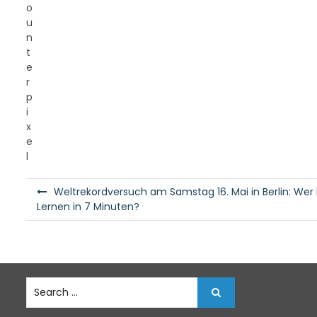
B
Weltrekordversuch am Samstag 16. Mai in Berlin: Wer 
e
Lernen in 7 Minuten?
i
t
r
S
a
e
g
a