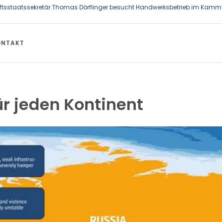
ftsstaatssekretär Thomas Dörflinger besucht Handwerksbetrieb im Kamme
allzahnbürste für Hund und Katze – Tipps zur erfolgreichen Eingewöhnung
ONTAKT
ür jeden Kontinent