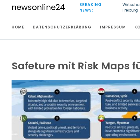
S
BREAKING
Wirtscha
newsonline24
k
NEWS:
Freiburg
i
Ultrasch
p
HOME
DATENSCHUTZERKLÄRUNG
IMPRESSUM
K
t
o
c
o
n
t
Safeture mit Risk Maps f
e
n
t