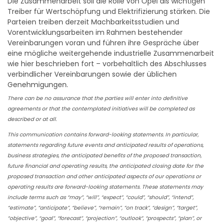
Die Zusammenarbeit soll die Rolle von Opel als wichtigen
Treiber für Wertschöpfung und Elektrifizierung stärken. Die
Parteien treiben derzeit Machbarkeitsstudien und
Vorentwicklungsarbeiten im Rahmen bestehender
Vereinbarungen voran und führen ihre Gespräche über
eine mögliche weitergehende industrielle Zusammenarbeit
wie hier beschrieben fort – vorbehaltlich des Abschlusses
verbindlicher Vereinbarungen sowie der üblichen
Genehmigungen.
There can be no assurance that the parties will enter into definitive
agreements or that the contemplated initiatives will be completed as
described or at all.
This communication contains forward-looking statements. In particular,
statements regarding future events and anticipated results of operations,
business strategies, the anticipated benefits of the proposed transaction,
future financial and operating results, the anticipated closing date for the
proposed transaction and other anticipated aspects of our operations or
operating results are forward-looking statements. These statements may
include terms such as “may”, “will”, “expect”, “could”, “should”, “intend”,
“estimate”, “anticipate”, “believe”, “remain”, “on track”, “design”, “target”,
“objective”, “goal”, “forecast”, “projection”, “outlook”, “prospects”, “plan”, or