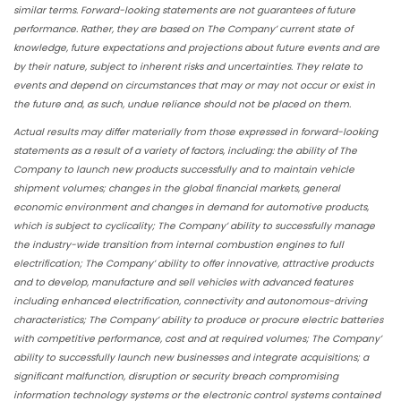
similar terms. Forward-looking statements are not guarantees of future
performance. Rather, they are based on The Company’ current state of
knowledge, future expectations and projections about future events and are
by their nature, subject to inherent risks and uncertainties. They relate to
events and depend on circumstances that may or may not occur or exist in
the future and, as such, undue reliance should not be placed on them.
Actual results may differ materially from those expressed in forward-looking
statements as a result of a variety of factors, including: the ability of The
Company to launch new products successfully and to maintain vehicle
shipment volumes; changes in the global financial markets, general
economic environment and changes in demand for automotive products,
which is subject to cyclicality; The Company’ ability to successfully manage
the industry-wide transition from internal combustion engines to full
electrification; The Company’ ability to offer innovative, attractive products
and to develop, manufacture and sell vehicles with advanced features
including enhanced electrification, connectivity and autonomous-driving
characteristics; The Company’ ability to produce or procure electric batteries
with competitive performance, cost and at required volumes; The Company’
ability to successfully launch new businesses and integrate acquisitions; a
significant malfunction, disruption or security breach compromising
information technology systems or the electronic control systems contained