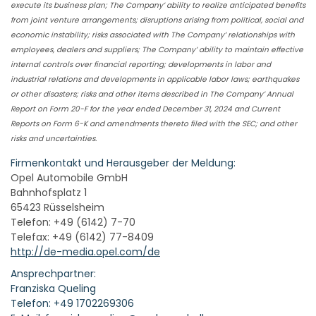
execute its business plan; The Company’ ability to realize anticipated benefits
from joint venture arrangements; disruptions arising from political, social and
economic instability; risks associated with The Company’ relationships with
employees, dealers and suppliers; The Company’ ability to maintain effective
internal controls over financial reporting; developments in labor and
industrial relations and developments in applicable labor laws; earthquakes
or other disasters; risks and other items described in The Company’ Annual
Report on Form 20-F for the year ended December 31, 2024 and Current
Reports on Form 6-K and amendments thereto filed with the SEC; and other
risks and uncertainties.
Firmenkontakt und Herausgeber der Meldung:
Opel Automobile GmbH
Bahnhofsplatz 1
65423 Rüsselsheim
Telefon: +49 (6142) 7-70
Telefax: +49 (6142) 77-8409
http://de-media.opel.com/de
Ansprechpartner:
Franziska Queling
Telefon: +49 1702269306