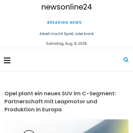
S
newsonline24
k
i
p
BREAKING NEWS:
t
o
Arbeit macht Spaß oder krank
c
Wirtschaftsstaatssekretär Thomas Dörflinger besucht
Samstag, Aug. 8, 2026
o
Handwerksbetrieb im Kammerbezirk Freiburg
n
t
e
n
t
Opel plant ein neues SUV im C-Segment:
Partnerschaft mit Leapmotor und
Produktion in Europa