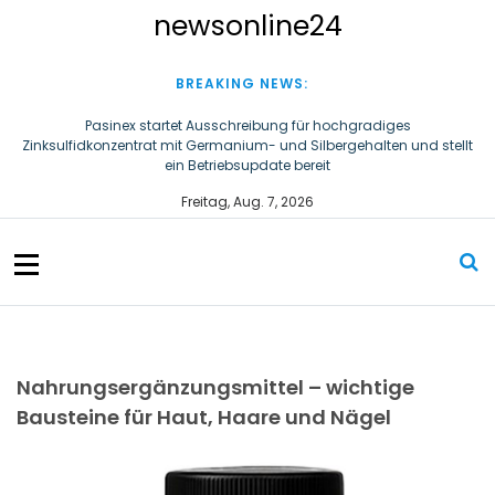
S
newsonline24
k
i
p
BREAKING NEWS:
t
o
Pasinex startet Ausschreibung für hochgradiges
Zinksulfidkonzentrat mit Germanium- und Silbergehalten und stellt
c
ein Betriebsupdate bereit
o
n
Steigende Adipositasrate zeigt strukturellen Handlungsbedarf bei
Freitag, Aug. 7, 2026
der Ernährung schulpflichtiger Kinder
t
e
n
t
Nahrungsergänzungsmittel – wichtige
Bausteine für Haut, Haare und Nägel