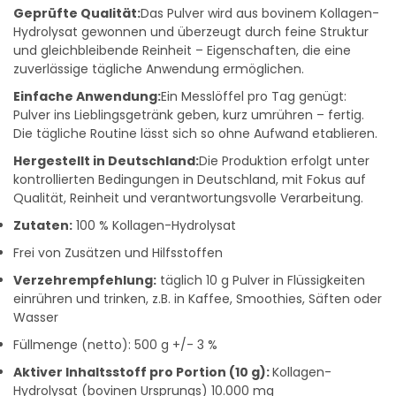
Geprüfte Qualität:
Das Pulver wird aus bovinem Kollagen-
Hydrolysat gewonnen und überzeugt durch feine Struktur
und gleichbleibende Reinheit – Eigenschaften, die eine
zuverlässige tägliche Anwendung ermöglichen.
Einfache Anwendung:
Ein Messlöffel pro Tag genügt:
Pulver ins Lieblingsgetränk geben, kurz umrühren – fertig.
Die tägliche Routine lässt sich so ohne Aufwand etablieren.
Hergestellt in Deutschland:
Die Produktion erfolgt unter
kontrollierten Bedingungen in Deutschland, mit Fokus auf
Qualität, Reinheit und verantwortungsvolle Verarbeitung.
Zutaten:
100 % Kollagen-Hydrolysat
Frei von Zusätzen und Hilfsstoffen
Verzehrempfehlung:
täglich 10 g Pulver in Flüssigkeiten
einrühren und trinken, z.B. in Kaffee, Smoothies, Säften oder
Wasser
Füllmenge (netto): 500 g +/- 3 %
Aktiver Inhaltsstoff pro Portion (10 g):
Kollagen-
Hydrolysat (bovinen Ursprungs) 10.000 mg