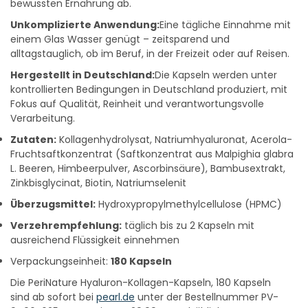
bewussten Ernährung ab.
Unkomplizierte Anwendung:
Eine tägliche Einnahme mit
einem Glas Wasser genügt – zeitsparend und
alltagstauglich, ob im Beruf, in der Freizeit oder auf Reisen.
Hergestellt in Deutschland:
Die Kapseln werden unter
kontrollierten Bedingungen in Deutschland produziert, mit
Fokus auf Qualität, Reinheit und verantwortungsvolle
Verarbeitung.
Zutaten:
Kollagenhydrolysat, Natriumhyaluronat, Acerola-
Fruchtsaftkonzentrat (Saftkonzentrat aus Malpighia glabra
L. Beeren, Himbeerpulver, Ascorbinsäure), Bambusextrakt,
Zinkbisglycinat, Biotin, Natriumselenit
Überzugsmittel:
Hydroxypropylmethylcellulose (HPMC)
Verzehrempfehlung:
täglich bis zu 2 Kapseln mit
ausreichend Flüssigkeit einnehmen
Verpackungseinheit:
180 Kapseln
Die PeriNature Hyaluron-Kollagen-Kapseln, 180 Kapseln
sind ab sofort bei
pearl.de
unter der Bestellnummer PV-