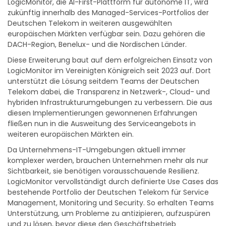
LogicMonitor, die AI-First-Plattform für autonome IT, wird
zukünftig innerhalb des Managed-Services-Portfolios der
Deutschen Telekom in weiteren ausgewählten
europäischen Märkten verfügbar sein. Dazu gehören die
DACH-Region, Benelux- und die Nordischen Länder.
Diese Erweiterung baut auf dem erfolgreichen Einsatz von
LogicMonitor im Vereinigten Königreich seit 2023 auf. Dort
unterstützt die Lösung seitdem Teams der Deutschen
Telekom dabei, die Transparenz in Netzwerk-, Cloud- und
hybriden Infrastrukturumgebungen zu verbessern. Die aus
diesen Implementierungen gewonnenen Erfahrungen
fließen nun in die Ausweitung des Serviceangebots in
weiteren europäischen Märkten ein.
Da Unternehmens-IT-Umgebungen aktuell immer
komplexer werden, brauchen Unternehmen mehr als nur
Sichtbarkeit, sie benötigen vorausschauende Resilienz.
LogicMonitor vervollständigt durch definierte Use Cases das
bestehende Portfolio der Deutschen Telekom für Service
Management, Monitoring und Security. So erhalten Teams
Unterstützung, um Probleme zu antizipieren, aufzuspüren
und zu lösen, bevor diese den Geschäftsbetrieb