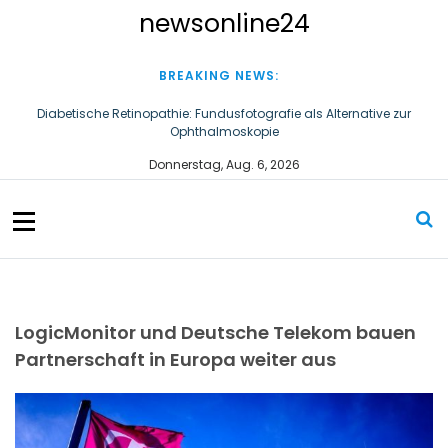
S
newsonline24
k
i
p
BREAKING NEWS:
t
o
Diabetische Retinopathie: Fundusfotografie als Alternative zur
Ophthalmoskopie
c
o
KS/AUXILIA stellt Weichen für die zukünftige Unternehmensführung
Donnerstag, Aug. 6, 2026
n
t
e
n
t
LogicMonitor und Deutsche Telekom bauen
Partnerschaft in Europa weiter aus