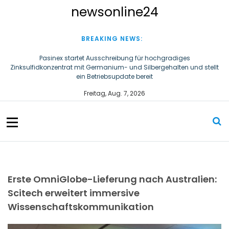
S
newsonline24
k
i
p
BREAKING NEWS:
t
o
Pasinex startet Ausschreibung für hochgradiges
Zinksulfidkonzentrat mit Germanium- und Silbergehalten und stellt
c
ein Betriebsupdate bereit
o
n
Steigende Adipositasrate zeigt strukturellen Handlungsbedarf bei
Freitag, Aug. 7, 2026
der Ernährung schulpflichtiger Kinder
t
e
n
t
Erste OmniGlobe-Lieferung nach Australien:
Scitech erweitert immersive
Wissenschaftskommunikation