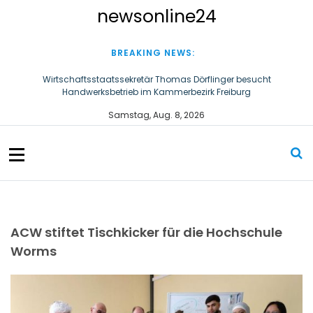
S
newsonline24
k
i
p
BREAKING NEWS:
t
o
Wirtschaftsstaatssekretär Thomas Dörflinger besucht
Handwerksbetrieb im Kammerbezirk Freiburg
c
o
Ultraschallzahnbürste für Hund und Katze – Tipps zur erfolgreichen
Samstag, Aug. 8, 2026
n
Eingewöhnung
t
e
n
t
ACW stiftet Tischkicker für die Hochschule
Worms