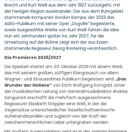
Brecht und Kurt Weill aus dem Jahr 1927 zurückgeht, mit
der hiesigen Region auseinander. Der aus dem Ruhrgebiet
stammende Komponist Gordon Kampe, der 2023 das
Aalto-Publikum mit seiner Oper „Dogville“ begeisterte,
sowie ausgewählte Werke von Kurt Weill führen die Idee
nun ein Jahrhundert später ins Jahr 2027, für die
Umsetzung auf der Bühne zeigt sich der aus Essen
stammende Regisseur Georg Rootering verantwortlich.
Die Premieren 2026/2027
Die Spielzeit startet am
03. Oktober 2026
mit einem Werk,
das mit seinem großen, süffigen Klangrausch vor allem
Wagner- und Straussafines Publikum begeistern wird:
„Das
Wunder der Heliane“
von Erich Wolfgang Korngold. Unter
der musikalischen Leitung von Generalmusikdirektor Andrea
Sanguineti erschafft die mehrfach ausgezeichnete
Regisseurin Elisabeth Stöppler eine Welt, in der die
Gegensätze unterschiedlicher Gesellschaftsentwürfe
aufeinanderprallen und zugleich von der Kraft der
zwischenmenschlichen Liebe untergraben werden.
Mit großem Augenzwinkern geht es in der zweiten Premiere