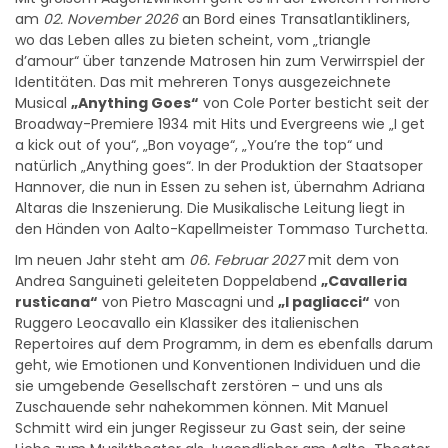
am
02. November 2026
an Bord eines Transatlantikliners,
wo das Leben alles zu bieten scheint, vom „triangle
d’amour“ über tanzende Matrosen hin zum Verwirrspiel der
Identitäten. Das mit mehreren Tonys ausgezeichnete
Musical
„Anything Goes“
von Cole Porter besticht seit der
Broadway-Premiere 1934 mit Hits und Evergreens wie „I get
a kick out of you“, „Bon voyage“, „You’re the top“ und
natürlich „Anything goes“. In der Produktion der Staatsoper
Hannover, die nun in Essen zu sehen ist, übernahm Adriana
Altaras die Inszenierung. Die Musikalische Leitung liegt in
den Händen von Aalto-Kapellmeister Tommaso Turchetta.
Im neuen Jahr steht am
06. Februar 2027
mit dem von
Andrea Sanguineti geleiteten Doppelabend
„Cavalleria
rusticana“
von Pietro Mascagni und
„I pagliacci“
von
Ruggero Leocavallo ein Klassiker des italienischen
Repertoires auf dem Programm, in dem es ebenfalls darum
geht, wie Emotionen und Konventionen Individuen und die
sie umgebende Gesellschaft zerstören – und uns als
Zuschauende sehr nahekommen können. Mit Manuel
Schmitt wird ein junger Regisseur zu Gast sein, der seine
Liebe zum Musiktheater als Jugendlicher am Aalto-Theater