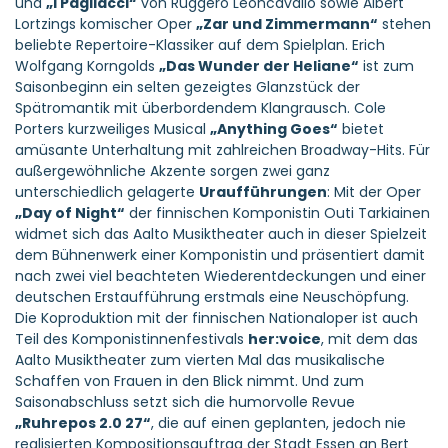
Lortzings komischer Oper
„Zar und Zimmermann“
stehen
beliebte Repertoire-Klassiker auf dem Spielplan. Erich
Wolfgang Korngolds
„Das Wunder der Heliane“
ist zum
Saisonbeginn ein selten gezeigtes Glanzstück der
Spätromantik mit überbordendem Klangrausch. Cole
Porters kurzweiliges Musical
„Anything Goes“
bietet
amüsante Unterhaltung mit zahlreichen Broadway-Hits. Für
außergewöhnliche Akzente sorgen zwei ganz
unterschiedlich gelagerte
Uraufführungen
: Mit der Oper
„Day of Night“
der finnischen Komponistin Outi Tarkiainen
widmet sich das Aalto Musiktheater auch in dieser Spielzeit
dem Bühnenwerk einer Komponistin und präsentiert damit
nach zwei viel beachteten Wiederentdeckungen und einer
deutschen Erstaufführung erstmals eine Neuschöpfung.
Die Koproduktion mit der finnischen Nationaloper ist auch
Teil des Komponistinnenfestivals
her:voice
, mit dem das
Aalto Musiktheater zum vierten Mal das musikalische
Schaffen von Frauen in den Blick nimmt. Und zum
Saisonabschluss setzt sich die humorvolle Revue
„Ruhrepos 2.0 27“
, die auf einen geplanten, jedoch nie
realisierten Kompositionsauftrag der Stadt Essen an Bert