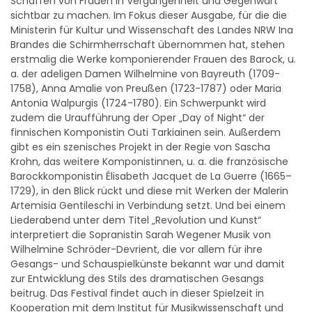
sichtbar zu machen. Im Fokus dieser Ausgabe, für die die
Ministerin für Kultur und Wissenschaft des Landes NRW Ina
Brandes die Schirmherrschaft übernommen hat, stehen
erstmalig die Werke komponierender Frauen des Barock, u.
a. der adeligen Damen Wilhelmine von Bayreuth (1709-
1758), Anna Amalie von Preußen (1723-1787) oder Maria
Antonia Walpurgis (1724-1780). Ein Schwerpunkt wird
zudem die Uraufführung der Oper „Day of Night“ der
finnischen Komponistin Outi Tarkiainen sein. Außerdem
gibt es ein szenisches Projekt in der Regie von Sascha
Krohn, das weitere Komponistinnen, u. a. die französische
Barockkomponistin Élisabeth Jacquet de La Guerre (1665–
1729), in den Blick rückt und diese mit Werken der Malerin
Artemisia Gentileschi in Verbindung setzt. Und bei einem
Liederabend unter dem Titel „Revolution und Kunst“
interpretiert die Sopranistin Sarah Wegener Musik von
Wilhelmine Schröder-Devrient, die vor allem für ihre
Gesangs- und Schauspielkünste bekannt war und damit
zur Entwicklung des Stils des dramatischen Gesangs
beitrug. Das Festival findet auch in dieser Spielzeit in
Kooperation mit dem Institut für Musikwissenschaft und