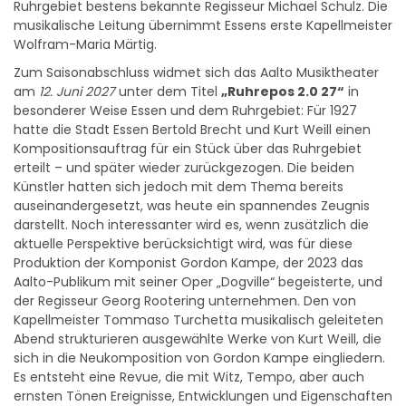
musikalische Leitung übernimmt Essens erste Kapellmeister
Wolfram-Maria Märtig.
Zum Saisonabschluss widmet sich das Aalto Musiktheater
am
12. Juni 2027
unter dem Titel
„Ruhrepos 2.0 27“
in
besonderer Weise Essen und dem Ruhrgebiet: Für 1927
hatte die Stadt Essen Bertold Brecht und Kurt Weill einen
Kompositionsauftrag für ein Stück über das Ruhrgebiet
erteilt – und später wieder zurückgezogen. Die beiden
Künstler hatten sich jedoch mit dem Thema bereits
auseinandergesetzt, was heute ein spannendes Zeugnis
darstellt. Noch interessanter wird es, wenn zusätzlich die
aktuelle Perspektive berücksichtigt wird, was für diese
Produktion der Komponist Gordon Kampe, der 2023 das
Aalto-Publikum mit seiner Oper „Dogville“ begeisterte, und
der Regisseur Georg Rootering unternehmen. Den von
Kapellmeister Tommaso Turchetta musikalisch geleiteten
Abend strukturieren ausgewählte Werke von Kurt Weill, die
sich in die Neukomposition von Gordon Kampe eingliedern.
Es entsteht eine Revue, die mit Witz, Tempo, aber auch
ernsten Tönen Ereignisse, Entwicklungen und Eigenschaften
der sogenannten Metropole Ruhr in den Blick nimmt.