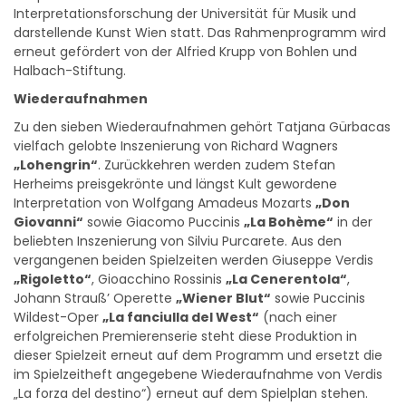
Interpretationsforschung der Universität für Musik und
darstellende Kunst Wien statt. Das Rahmenprogramm wird
erneut gefördert von der Alfried Krupp von Bohlen und
Halbach-Stiftung.
Wiederaufnahmen
Zu den sieben Wiederaufnahmen gehört Tatjana Gürbacas
vielfach gelobte Inszenierung von Richard Wagners
„Lohengrin“
. Zurückkehren werden zudem Stefan
Herheims preisgekrönte und längst Kult gewordene
Interpretation von Wolfgang Amadeus Mozarts
„Don
Giovanni“
sowie Giacomo Puccinis
„La Bohème“
in der
beliebten Inszenierung von Silviu Purcarete. Aus den
vergangenen beiden Spielzeiten werden Giuseppe Verdis
„Rigoletto“
, Gioacchino Rossinis
„La Cenerentola“
,
Johann Strauß’ Operette
„Wiener Blut“
sowie Puccinis
Wildest-Oper
„La fanciulla del West“
(nach einer
erfolgreichen Premierenserie steht diese Produktion in
dieser Spielzeit erneut auf dem Programm und ersetzt die
im Spielzeitheft angegebene Wiederaufnahme von Verdis
„La forza del destino“) erneut auf dem Spielplan stehen.