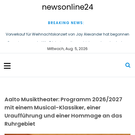
S
newsonline24
k
i
p
BREAKING NEWS:
t
o
Vorverkauf für Weihnachtskonzert von Jay Alexander hat begonnen
c
Gemeinsam mehr Wir: Erlebnisse, die uns bisher verbunden haben
Mittwoch, Aug. 5, 2026
o
Neben den schnellsten Booten der Welt: In Sassnitz segeln Menschen
n
mit und ohne Behinderung dieselbe Regatta
t
e
n
t
Aalto Musiktheater: Programm 2026/2027
mit einem Musical-Klassiker, einer
Uraufführung und einer Hommage an das
Ruhrgebiet