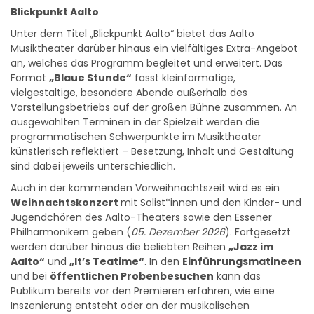
Blickpunkt Aalto
Unter dem Titel „Blickpunkt Aalto“ bietet das Aalto
Musiktheater darüber hinaus ein vielfältiges Extra-Angebot
an, welches das Programm begleitet und erweitert. Das
Format
„Blaue Stunde“
fasst kleinformatige,
vielgestaltige, besondere Abende außerhalb des
Vorstellungsbetriebs auf der großen Bühne zusammen. An
ausgewählten Terminen in der Spielzeit werden die
programmatischen Schwerpunkte im Musiktheater
künstlerisch reflektiert – Besetzung, Inhalt und Gestaltung
sind dabei jeweils unterschiedlich.
Auch in der kommenden Vorweihnachtszeit wird es ein
Weihnachtskonzert
mit Solist*innen und den Kinder- und
Jugendchören des Aalto-Theaters sowie den Essener
Philharmonikern geben (
05. Dezember 2026
). Fortgesetzt
werden darüber hinaus die beliebten Reihen
„Jazz im
Aalto“
und
„It’s Teatime“
. In den
Einführungsmatineen
und bei
öffentlichen Probenbesuchen
kann das
Publikum bereits vor den Premieren erfahren, wie eine
Inszenierung entsteht oder an der musikalischen
Darbietung gefeilt wird. Die Möglichkeit zum Austausch