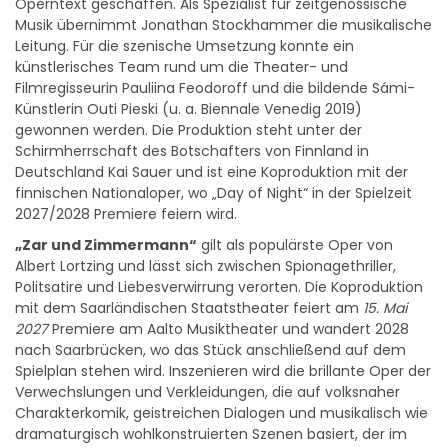
Musik übernimmt Jonathan Stockhammer die musikalische
Leitung. Für die szenische Umsetzung konnte ein
künstlerisches Team rund um die Theater- und
Filmregisseurin Pauliina Feodoroff und die bildende Sámi-
Künstlerin Outi Pieski (u. a. Biennale Venedig 2019)
gewonnen werden. Die Produktion steht unter der
Schirmherrschaft des Botschafters von Finnland in
Deutschland Kai Sauer und ist eine Koproduktion mit der
finnischen Nationaloper, wo „Day of Night“ in der Spielzeit
2027/2028 Premiere feiern wird.
„Zar und Zimmermann“
gilt als populärste Oper von
Albert Lortzing und lässt sich zwischen Spionagethriller,
Politsatire und Liebesverwirrung verorten. Die Koproduktion
mit dem Saarländischen Staatstheater feiert am
15. Mai
2027
Premiere am Aalto Musiktheater und wandert 2028
nach Saarbrücken, wo das Stück anschließend auf dem
Spielplan stehen wird. Inszenieren wird die brillante Oper der
Verwechslungen und Verkleidungen, die auf volksnaher
Charakterkomik, geistreichen Dialogen und musikalisch wie
dramaturgisch wohlkonstruierten Szenen basiert, der im
Ruhrgebiet bestens bekannte Regisseur Michael Schulz. Die