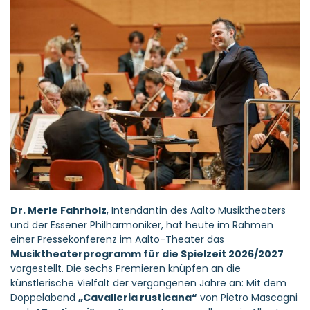
Dr. Merle Fahrholz
, Intendantin des Aalto Musiktheaters
und der Essener Philharmoniker, hat heute im Rahmen
einer Pressekonferenz im Aalto-Theater das
Musiktheater
programm für die Spielzeit 2026/2027
vorgestellt. Die sechs Premieren knüpfen an die
künstlerische Vielfalt der vergangenen Jahre an: Mit dem
Doppelabend
„Cavalleria rusticana“
von Pietro Mascagni
und
„I Pagliacci“
von Ruggero Leoncavallo sowie Albert