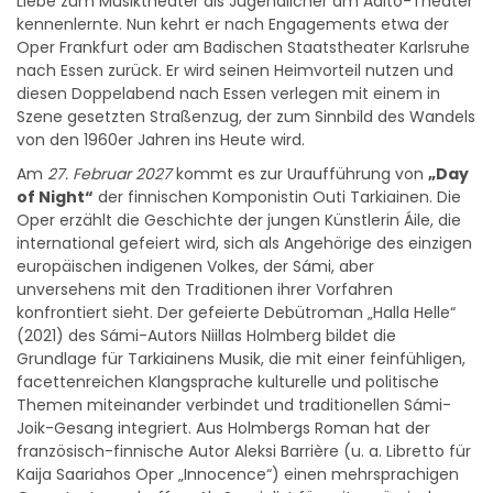
kennenlernte. Nun kehrt er nach Engagements etwa der
Oper Frankfurt oder am Badischen Staatstheater Karlsruhe
nach Essen zurück. Er wird seinen Heimvorteil nutzen und
diesen Doppelabend nach Essen verlegen mit einem in
Szene gesetzten Straßenzug, der zum Sinnbild des Wandels
von den 1960er Jahren ins Heute wird.
Am
27. Februar 2027
kommt es zur Uraufführung von
„Day
of Night“
der finnischen Komponistin Outi Tarkiainen. Die
Oper erzählt die Geschichte der jungen Künstlerin Áile, die
international gefeiert wird, sich als Angehörige des einzigen
europäischen indigenen Volkes, der Sámi, aber
unversehens mit den Traditionen ihrer Vorfahren
konfrontiert sieht. Der gefeierte Debütroman „Halla Helle“
(2021) des Sámi-Autors Niillas Holmberg bildet die
Grundlage für Tarkiainens Musik, die mit einer feinfühligen,
facettenreichen Klangsprache kulturelle und politische
Themen miteinander verbindet und traditionellen Sámi-
Joik-Gesang integriert. Aus Holmbergs Roman hat der
französisch-finnische Autor Aleksi Barrière (u. a. Libretto für
Kaija Saariahos Oper „Innocence“) einen mehrsprachigen
Operntext geschaffen. Als Spezialist für zeitgenössische