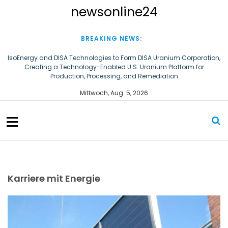
S
newsonline24
k
i
p
BREAKING NEWS:
t
o
IsoEnergy and DISA Technologies to Form DISA Uranium Corporation,
Creating a Technology-Enabled U.S. Uranium Platform for
c
Production, Processing, and Remediation
o
n
Rund 20 brasilianische Fachkräfte in der Black Forest Power Region
Mittwoch, Aug. 5, 2026
angekommen
t
e
n
t
Karriere mit Energie