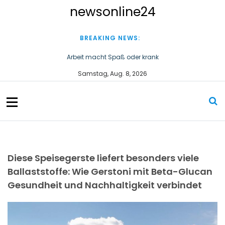
S
newsonline24
k
i
p
BREAKING NEWS:
t
o
Arbeit macht Spaß oder krank
c
Wirtschaftsstaatssekretär Thomas Dörflinger besucht
Samstag, Aug. 8, 2026
o
Handwerksbetrieb im Kammerbezirk Freiburg
n
t
e
n
t
Diese Speisegerste liefert besonders viele
Ballaststoffe: Wie Gerstoni mit Beta-Glucan
Gesundheit und Nachhaltigkeit verbindet