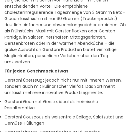
vergleichbar mit denen von Haferkleie – mit einem
entscheidenden Vorteil: Die empfohlene
cholesterinregulierende Tagesmenge von 3 Gramm Beta-
Glucan lässt sich mit nur 60 Gramm (Trockenprodukt)
deutlich einfacher und abwechslungsreicher erreichen. Ob
als Frühstücks-Müsli mit Gerstenflocken oder Gersten-
Porridge, in Salaten, herzhaften Mittagsgerichten,
Gerstenbroten oder in der warmen Abendküche – die
große Auswahl an Gerstoni Produkten bietet vielfältige
Möglichkeiten, persönliche Vorlieben über den Tag
umzusetzen.
Für jeden Geschmack etwas
Gerstoni überzeugt jedoch nicht nur mit inneren Werten,
sondern auch mit kulinarischer Vielfalt. Das Sortiment
umfasst mehrere innovative Produktsegmente:
Gerstoni Gourmet Gerste, ideal als heimische
Reisalternative
Gerstoni Couscous als weizenfreie Beilage, Salatzutat und
Gemüse-Füllungen