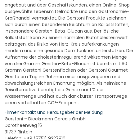
angebaut und über Geschäftskunden, einen Online-Shop,
ausgewählte Lebensmittelmärkte und den Gastronomie-
Großhandel vermarktet. Die Gerstoni Produkte zeichnen
sich durch einen besonderen Reichtum an Ballaststoffen,
insbesondere Gersten-Beta-Glucan aus. Der lösliche
Ballaststoff kann zu einem normalen Blutcholesterinwert
beitragen, das Risiko von Herz-Kreislauferkrankungen
mindern und eine gesunde Darmfunktion unterstützen. Die
Aufnahme der cholesterinregulierend wirksamen Menge
von drei Gramm Gersten-Beta-Glucan ist bereits mit 60
Gramm Gerstoni Gerstenflocken oder Gerstoni Gourmet
Gerste am Tag im Rahmen einer ausgewogenen und
abwechslungsreichen Ernährung möglich. Als heimische
Reisalternative benötigt die Gerste nur 1 % der
Wassermenge und hat auch dank kurzer Transportwege
einen vorteilhaften CO²-Footprint.
Firmenkontakt und Herausgeber der Meldung:
Gerstoni – Dieckmann Cereals GmbH
Dorotheenweg 15
31737 Rinteln
Telefon: +49 (5751) 9227810