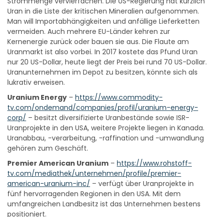
Strommenge vervierfachen. Die US-Regierung hat kürzlich
Uran in die Liste der kritischen Mineralien aufgenommen.
Man will Importabhängigkeiten und anfällige Lieferketten
vermeiden. Auch mehrere EU-Länder kehren zur
Kernenergie zurück oder bauen sie aus. Die Flaute am
Uranmarkt ist also vorbei. In 2017 kostete das Pfund Uran
nur 20 US-Dollar, heute liegt der Preis bei rund 70 US-Dollar.
Uranunternehmen im Depot zu besitzen, könnte sich als
lukrativ erweisen.
Uranium Energy
–
https://www.commodity-
tv.com/ondemand/companies/profil/uranium-energy-
corp/
– besitzt diversifizierte Uranbestände sowie ISR-
Uranprojekte in den USA, weitere Projekte liegen in Kanada.
Uranabbau, -verarbeitung, -raffination und -umwandlung
gehören zum Geschäft.
Premier American Uranium
–
https://www.rohstoff-
tv.com/mediathek/unternehmen/profile/premier-
american-uranium-inc/
– verfügt über Uranprojekte in
fünf hervorragenden Regionen in den USA. Mit dem
umfangreichen Landbesitz ist das Unternehmen bestens
positioniert.