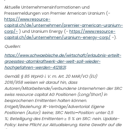
Aktuelle Unternehmensinformationen und
Pressemeldungen von Premier American Uranium (-
https://www.resource-
capital.ch/de/unternehmen/premier-american-uranium-
corp/-
) und Uranium Energy (-
https://www.resource-
capital.ch/de/unternehmen/uranium-energy-corp/
-).
Quellen:
https://www.schwaebische.de/wirtschaft/erlaubnis-erteilt-
groesstes-atomkraftwerk-der-welt-soll-wieder-
hochgefahren-werden-4121831
.
Gemäß § 85 WpHG i. V. m. Art. 20 MAR/VO (EU)
2016/958 weisen wir darauf hin, dass
Autoren/Mitarbeitende/verbundene Unternehmen der SRC
swiss resource capital AG Positionen (Long/Short) in
besprochenen Emittenten halten können.
Entgelt/Beziehung: IR-Verträge/Advertorial: Eigene
Positionen (Autor): keine; SRC Netto
–
Position: unter 0,5
%; Beteiligung des Emittenten ≥ 5 % an SRC: nein. Update-
Policy: keine Pflicht zur Aktualisierung. Keine Gewähr auf die