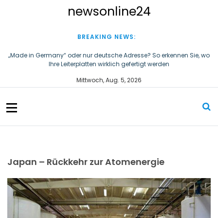
S
newsonline24
k
i
p
BREAKING NEWS:
t
o
„Made in Germany“ oder nur deutsche Adresse? So erkennen Sie, wo
Ihre Leiterplatten wirklich gefertigt werden
c
o
First Phosphate unterzeichnet Vereinbarungen für nicht zu
Mittwoch, Aug. 5, 2026
n
refundierende Zuwendungen in Höhe von 4,84 Mio. $ von der
kanadischen Regierung für Straßeninfrastruktur und
t
Stromübertragungsleitungen
e
n
t
Japan – Rückkehr zur Atomenergie