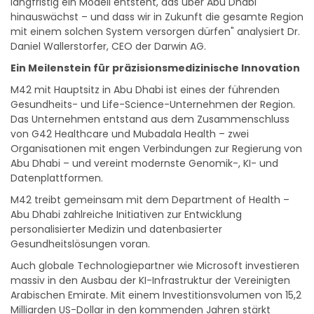
langfristig ein Modell entsteht, das über Abu Dhabi
hinauswächst – und dass wir in Zukunft die gesamte Region
mit einem solchen System versorgen dürfen" analysiert Dr.
Daniel Wallerstorfer, CEO der Darwin AG.
Ein Meilenstein für präzisionsmedizinische Innovation
M42 mit Hauptsitz in Abu Dhabi ist eines der führenden
Gesundheits- und Life-Science-Unternehmen der Region.
Das Unternehmen entstand aus dem Zusammenschluss
von G42 Healthcare und Mubadala Health – zwei
Organisationen mit engen Verbindungen zur Regierung von
Abu Dhabi – und vereint modernste Genomik-, KI- und
Datenplattformen.
M42 treibt gemeinsam mit dem Department of Health –
Abu Dhabi zahlreiche Initiativen zur Entwicklung
personalisierter Medizin und datenbasierter
Gesundheitslösungen voran.
Auch globale Technologiepartner wie Microsoft investieren
massiv in den Ausbau der KI-Infrastruktur der Vereinigten
Arabischen Emirate. Mit einem Investitionsvolumen von 15,2
Milliarden US-Dollar in den kommenden Jahren stärkt