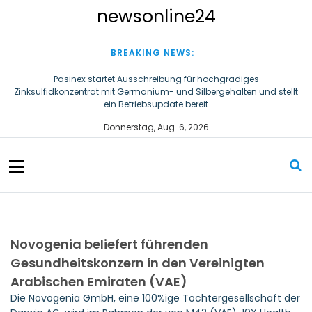
S
newsonline24
k
i
p
BREAKING NEWS:
t
o
Pasinex startet Ausschreibung für hochgradiges
Zinksulfidkonzentrat mit Germanium- und Silbergehalten und stellt
c
ein Betriebsupdate bereit
o
n
Steigende Adipositasrate zeigt strukturellen Handlungsbedarf bei
Donnerstag, Aug. 6, 2026
der Ernährung schulpflichtiger Kinder
t
e
n
t
Novogenia beliefert führenden
Gesundheitskonzern in den Vereinigten
Arabischen Emiraten (VAE)
Die Novogenia GmbH, eine 100%ige Tochtergesellschaft der