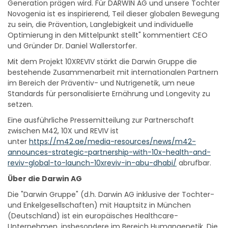
Generation prägen wird. Für DARWIN AG und unsere Tochter
Novogenia ist es inspirierend, Teil dieser globalen Bewegung
zu sein, die Prävention, Langlebigkeit und individuelle
Optimierung in den Mittelpunkt stellt" kommentiert CEO
und Gründer Dr. Daniel Wallerstorfer.
Mit dem Projekt 10XREVIV stärkt die Darwin Gruppe die
bestehende Zusammenarbeit mit internationalen Partnern
im Bereich der Präventiv- und Nutrigenetik, um neue
Standards für personalisierte Ernährung und Longevity zu
setzen.
Eine ausführliche Pressemitteilung zur Partnerschaft
zwischen M42, 10X und REVIV ist
unter
https://m42.ae/media-resources/news/m42-
announces-strategic-partnership-with-10x-health-and-
reviv-global-to-launch-10xreviv-in-abu-dhabi/
abrufbar.
Über die Darwin AG
Die "Darwin Gruppe" (d.h. Darwin AG inklusive der Tochter-
und Enkelgesellschaften) mit Hauptsitz in München
(Deutschland) ist ein europäisches Healthcare-
Unternehmen, insbesondere im Bereich Humangenetik. Die