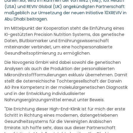
Darwin AG, wird im Rahmen der von M42 (VAE), 10X Health
(USA) und REVIV Global (UK) angekündigten Partnerschaft
maßgeblich zur Umsetzung der neuen Initiative 10XREVIV in
Abu Dhabi beitragen.
Im Mittelpunkt der Kooperation steht die Einführung eines
KI-gestützten Precision Nutrition Systems, das genetische
Daten, Blutbiomarker und Ernährungswissenschaft
miteinander verbindet, um eine hochpersonalisierte
Gesundheitsoptimierung zu ermöglichen.
Die Novogenia GmbH wird dabei sowohl die genetischen
Analysen als auch die Produktion der personalisierten
Mikronährstoffformulierungen exklusiv übernehmen. Damit
stellt die österreichische Tochtergesellschaft der Darwin
AG ihre Kompetenz in der molekulargenetischen Diagnostik
und in der Entwicklung individualisierter
Nahrungsergänzungsmittel erneut unter Beweis.
"Die Errichtung dieser High-End-Klinik ist für mich der erste
Schritt in Richtung eines modernen, datengetriebenen
Gesundheitssystems für die Vereinigten Arabischen
Emirate. Ich hoffe sehr, dass aus dieser Partnerschaft