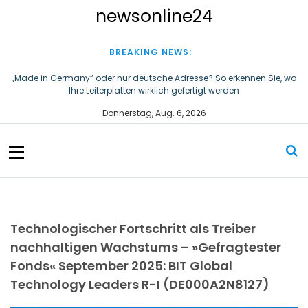
S
newsonline24
k
i
p
BREAKING NEWS:
t
o
„Made in Germany“ oder nur deutsche Adresse? So erkennen Sie, wo
Ihre Leiterplatten wirklich gefertigt werden
c
o
First Phosphate unterzeichnet Vereinbarungen für nicht zu
Donnerstag, Aug. 6, 2026
n
refundierende Zuwendungen in Höhe von 4,84 Mio. $ von der
kanadischen Regierung für Straßeninfrastruktur und
t
Stromübertragungsleitungen
e
n
t
Technologischer Fortschritt als Treiber
nachhaltigen Wachstums – »Gefragtester
Fonds« September 2025: BIT Global
Technology Leaders R-I (DE000A2N8127)