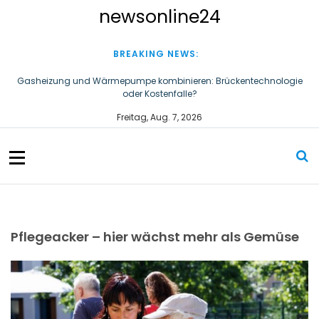
S
newsonline24
k
i
p
BREAKING NEWS:
t
o
Gasheizung und Wärmepumpe kombinieren: Brückentechnologie
oder Kostenfalle?
c
o
Schluss mit Einwegplastik: LifeStraw Go Glass 600ml bringt
Freitag, Aug. 7, 2026
n
gefiltertes Trinkwasser aus der Glasflasche
t
e
n
t
Pflegeacker – hier wächst mehr als Gemüse