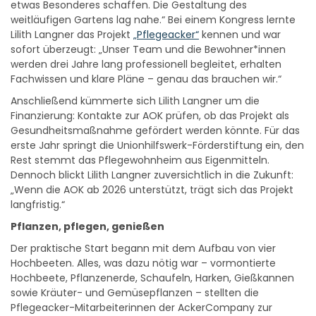
etwas Besonderes schaffen. Die Gestaltung des
weitläufigen Gartens lag nahe.“ Bei einem Kongress lernte
Lilith Langner das Projekt
„Pflegeacker“
kennen und war
sofort überzeugt: „Unser Team und die Bewohner*innen
werden drei Jahre lang professionell begleitet, erhalten
Fachwissen und klare Pläne – genau das brauchen wir.“
Anschließend kümmerte sich Lilith Langner um die
Finanzierung: Kontakte zur AOK prüfen, ob das Projekt als
Gesundheitsmaßnahme gefördert werden könnte. Für das
erste Jahr springt die Unionhilfswerk-Förderstiftung ein, den
Rest stemmt das Pflegewohnheim aus Eigenmitteln.
Dennoch blickt Lilith Langner zuversichtlich in die Zukunft:
„Wenn die AOK ab 2026 unterstützt, trägt sich das Projekt
langfristig.“
Pflanzen, pflegen, genießen
Der praktische Start begann mit dem Aufbau von vier
Hochbeeten. Alles, was dazu nötig war – vormontierte
Hochbeete, Pflanzenerde, Schaufeln, Harken, Gießkannen
sowie Kräuter- und Gemüsepflanzen – stellten die
Pflegeacker-Mitarbeiterinnen der AckerCompany zur