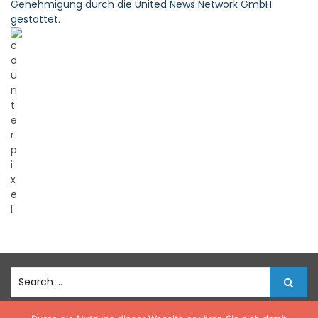
Genehmigung durch die United News Network GmbH
gestattet.
S
e
a