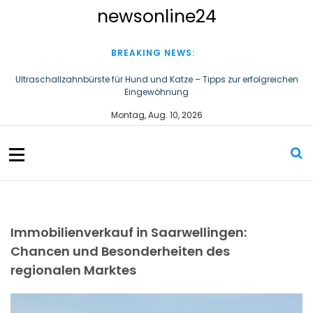
S
newsonline24
k
i
p
BREAKING NEWS:
t
o
Ultraschallzahnbürste für Hund und Katze – Tipps zur erfolgreichen
Eingewöhnung
c
o
Ist das Dach gegen alles versichert?
Montag, Aug. 10, 2026
n
t
e
n
t
Immobilienverkauf in Saarwellingen:
Chancen und Besonderheiten des
regionalen Marktes