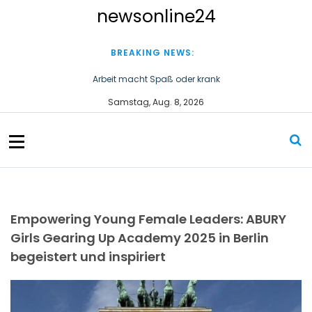
S
newsonline24
k
i
p
BREAKING NEWS:
t
o
Arbeit macht Spaß oder krank
c
Wirtschaftsstaatssekretär Thomas Dörflinger besucht
Samstag, Aug. 8, 2026
o
Handwerksbetrieb im Kammerbezirk Freiburg
n
t
e
n
t
Empowering Young Female Leaders: ABURY
Girls Gearing Up Academy 2025 in Berlin
begeistert und inspiriert