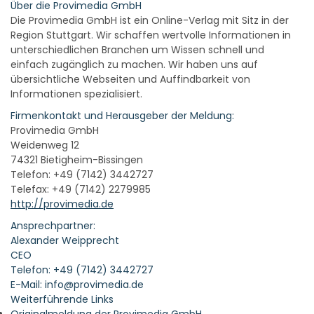
Über die Provimedia GmbH
Die Provimedia GmbH ist ein Online-Verlag mit Sitz in der
Region Stuttgart. Wir schaffen wertvolle Informationen in
unterschiedlichen Branchen um Wissen schnell und
einfach zugänglich zu machen. Wir haben uns auf
übersichtliche Webseiten und Auffindbarkeit von
Informationen spezialisiert.
Firmenkontakt und Herausgeber der Meldung:
Provimedia GmbH
Weidenweg 12
74321 Bietigheim-Bissingen
Telefon: +49 (7142) 3442727
Telefax: +49 (7142) 2279985
http://provimedia.de
Ansprechpartner:
Alexander Weipprecht
CEO
Telefon: +49 (7142) 3442727
E-Mail: info@provimedia.de
Weiterführende Links
Originalmeldung der Provimedia GmbH