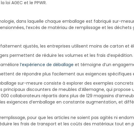
la loi AGEC et le PPWR.
logie, dans laquelle chaque emballage est fabriqué sur-mesur
mensionnées, l’excès de matériau de remplissage et les déchets
itement ajustés, les entreprises utilisent moins de carton et éli
égers permettent de réduire les volumes et les frais d’expédition.
 améliore
l’expérience de déballage
et témoigne d’un engagemen
tent de répondre plus facilement aux exigences spécifiques en
ballage sur-mesure consiste à explorer des exemples concrets 
 des principaux discounters de meubles d’Allemagne, qui prop
000 collaborateurs répartis dans plus de 129 magasins d’ameubl
es exigences d’emballage en constante augmentation, et différe
 remplissage, pour que les articles ne soient pas agités ni e
uire les frais de transport et les coûts des matériaux tout en p