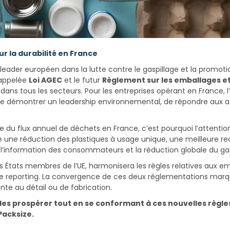
r la durabilité en France
der européen dans la lutte contre le gaspillage et la promotion
 appelée
Loi AGEC
et le futur
Règlement sur les emballages et
ans tous les secteurs. Pour les entreprises opérant en France,
e de démontrer un leadership environnemental, de répondre aux
u flux annuel de déchets en France, c’est pourquoi l’attention 
e une réduction des plastiques à usage unique, une meilleure rec
s, l’information des consommateurs et la réduction globale du ga
es États membres de l’UE, harmonisera les règles relatives aux e
 de reporting. La convergence de ces deux réglementations mar
nte au détail ou de fabrication.
s prospérer tout en se conformant à ces nouvelles règles
Packsize.