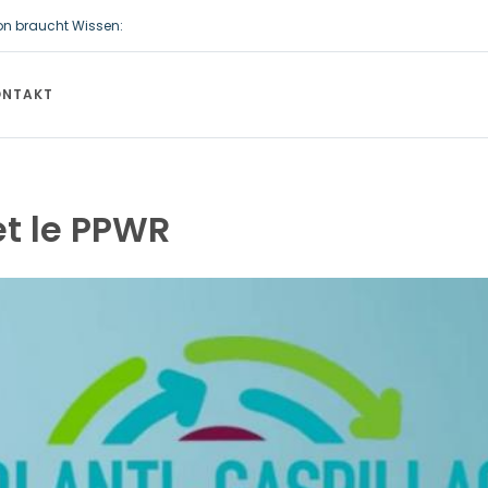
on braucht Wissen:
erziehung beginnt zu Hause: Sicher zur Schule
ONTAKT
et le PPWR