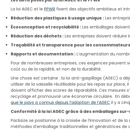
Les défis posés par la loi AGEC et le PPWR
La loi AGEC et le
PPWR
fixent des objectifs ambitieux et in
Réduction des plastiques à usage unique :
Les entrepri
Écoconception et recyclabilité :
Les emballages doivent 
Réduction des déchets :
Les entreprises doivent réduire 
Traçabilité et transparence pour les consommateurs 
Rapports et documentation :
L’augmentation du nombre 
Pour de nombreuses entreprises, ces exigences peuvent sem
coût ou de la rapidité, et non de la durabilité.
Une chose est certaine : la loi anti-gaspillage (AGEC) a d
utiliser de la vaisselle réutilisable pour les repas sur place,
doivent afficher des scores de réparabilité. Ces mesures s
recyclage et promouvoir une économie circulaire. En début 
que le pays a connus depuis l’adoption de l’AGEC
il y a cin
Conformité à la loi AGEC grâce à des emballages sur
Packsize se positionne à la croisée de l’innovation et de la
méthodes d’emballage traditionnelles et génératrices de 