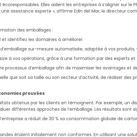
écoresponsables. Elles aident les entreprises à s’aligner sur le P
t une assistance experte », affirme Edin del Mar, le directeur co
rmation des emballages :
et identifiez les domaines à améliorer.
 d’emballage sur-mesure automatisée, adaptée à vos produits, vo
ize à vos opérations, grâce à une formation par des experts et 
re processus d’emballage afin de maximiser les avantages et d
 que soit sa taille ou son secteur d’activité, de réaliser des pr
économies prouvées
tats obtenus par les clients en témoignent. Par exemple, un di
différentes approches de l’emballage. Les résultats sont sign
l’entreprise a réduit de 30 % sa consommation globale de cart
des étaient initialement non conformes. En utilisant une soluti