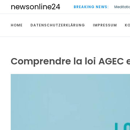
S
newsonline24
BREAKING NEWS:
Meditati
k
Verkehrs
i
p
HOME
DATENSCHUTZERKLÄRUNG
IMPRESSUM
K
t
o
c
o
n
t
Comprendre la loi AGEC 
e
n
t