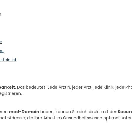
n
e
en
tein ist
barkeit
. Das bedeutet: Jede Ärztin, jeder Arzt, jede Klinik, jede
egistrieren.
eren
med-Domain
haben, können Sie sich direkt mit der
Secur
ernet-Adresse, die Ihre Arbeit im Gesundheitswesen optimal unter