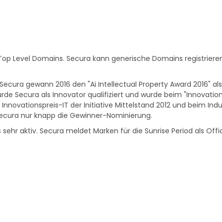
Top Level Domains. Secura kann generische Domains registrieren, 
Secura gewann 2016 den "Ai Intellectual Property Award 2016" al
urde Secura als Innovator qualifiziert und wurde beim "Innovations
novationspreis-IT der Initiative Mittelstand 2012 und beim Ind
ecura nur knapp die Gewinner-Nominierung.
sehr aktiv. Secura meldet Marken für die Sunrise Period als Off