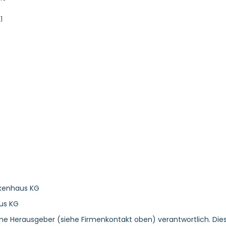
1
nkenhaus KG
us KG
ene Herausgeber (siehe Firmenkontakt oben) verantwortlich. Dies