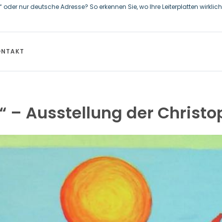
oder nur deutsche Adresse? So erkennen Sie, wo Ihre Leiterplatten wirklich 
terzeichnet Vereinbarungen für nicht zu refundierende Zuwendungen in Hö
nadischen Regierung für Straßeninfrastruktur und Stromübertragungsleit
ONTAKT
nt“ – Ausstellung der Chris