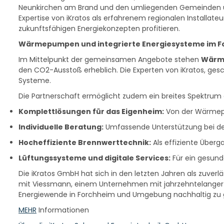
Neunkirchen am Brand und den umliegenden Gemeinden umf
Expertise von iKratos als erfahrenem regionalen Install
zukunftsfähigen Energiekonzepten profitieren.
Wärmepumpen und integrierte Energiesysteme im F
Im Mittelpunkt der gemeinsamen Angebote stehen
Wärm
den CO2-Ausstoß erheblich. Die Experten von iKratos, ges
Systeme.
Die Partnerschaft ermöglicht zudem ein breites Spektrum 
Komplettlösungen für das Eigenheim:
Von der Wärmepu
Individuelle Beratung:
Umfassende Unterstützung bei de
Hocheffiziente Brennwerttechnik:
Als effiziente Über
Lüftungssysteme und digitale Services:
Für ein gesund
Die iKratos GmbH hat sich in den letzten Jahren als zuver
mit Viessmann, einem Unternehmen mit jahrzehntelanger E
Energiewende in Forchheim und Umgebung nachhaltig zu g
MEHR
Informationen