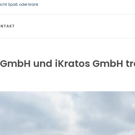
acht Spaß oder krank
ftsstaatssekretär Thomas Dörflinger besucht Handwerksbetrieb im Kamme
ONTAKT
GmbH und iKratos GmbH tr