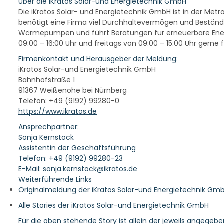
Über die iKratos Solar-und Energietechnik GmbH
Die iKratos Solar- und Energietechnik GmbH ist in der Met
benötigt eine Firma viel Durchhaltevermögen und Beständi
Wärmepumpen und führt Beratungen für erneuerbare Energ
09:00 – 16:00 Uhr und freitags von 09:00 – 15:00 Uhr gerne f
Firmenkontakt und Herausgeber der Meldung:
iKratos Solar-und Energietechnik GmbH
Bahnhofstraße 1
91367 Weißenohe bei Nürnberg
Telefon: +49 (9192) 99280-0
https://www.ikratos.de
Ansprechpartner:
Sonja Kernstock
Assistentin der Geschäftsführung
Telefon: +49 (9192) 99280-23
E-Mail: sonja.kernstock@ikratos.de
Weiterführende Links
Originalmeldung der iKratos Solar-und Energietechnik Gm
Alle Stories der iKratos Solar-und Energietechnik GmbH
Für die oben stehende Story ist allein der jeweils angegeb