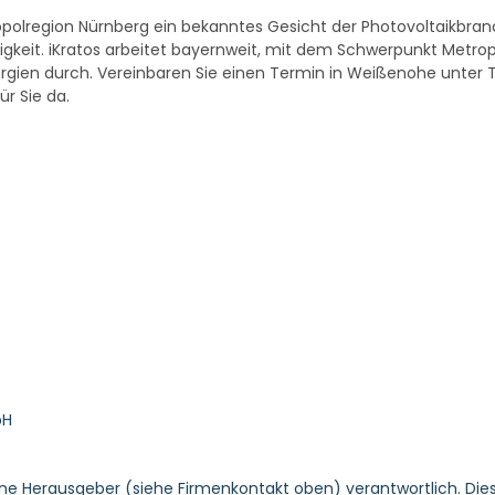
ropolregion Nürnberg ein bekanntes Gesicht der Photovoltaikbra
gkeit. iKratos arbeitet bayernweit, mit dem Schwerpunkt Metrop
ien durch. Vereinbaren Sie einen Termin in Weißenohe unter T
ür Sie da.
bH
ene Herausgeber (siehe Firmenkontakt oben) verantwortlich. Dies