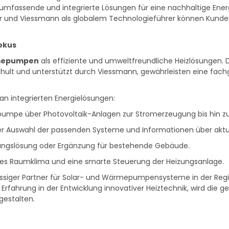
assende und integrierte Lösungen für eine nachhaltige Energ
ateur und Viessmann als globalem Technologieführer können Kund
okus
epumpen
als effiziente und umweltfreundliche Heizlösungen.
chult und unterstützt durch Viessmann, gewährleisten eine fach
an integrierten Energielösungen:
mpe über Photovoltaik-Anlagen zur Stromerzeugung bis hin zu
r Auswahl der passenden Systeme und Informationen über aktu
gangslösung oder Ergänzung für bestehende Gebäude.
es Raumklima und eine smarte Steuerung der Heizungsanlage.
lässiger Partner für Solar- und Wärmepumpensysteme in der Regi
rfahrung in der Entwicklung innovativer Heiztechnik, wird die
estalten.