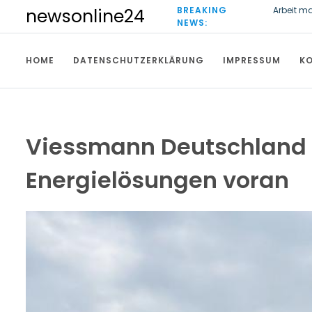
S
BREAKING
Arbeit m
newsonline24
k
NEWS:
Wirtscha
i
Freiburg
p
HOME
DATENSCHUTZERKLÄRUNG
IMPRESSUM
K
t
o
c
o
n
t
Viessmann Deutschland 
e
n
Energielösungen voran
t