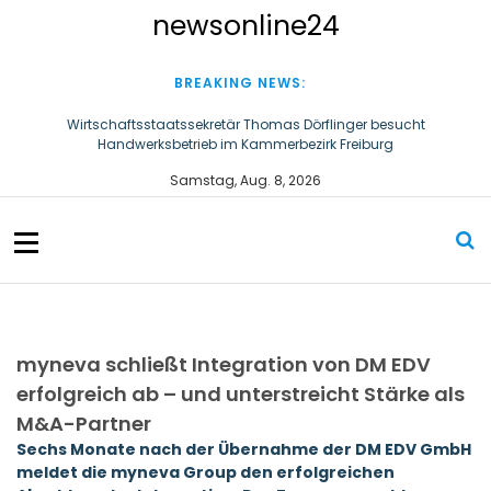
S
newsonline24
k
i
p
BREAKING NEWS:
t
o
Wirtschaftsstaatssekretär Thomas Dörflinger besucht
Handwerksbetrieb im Kammerbezirk Freiburg
c
o
Ultraschallzahnbürste für Hund und Katze – Tipps zur erfolgreichen
Samstag, Aug. 8, 2026
n
Eingewöhnung
t
e
n
t
myneva schließt Integration von DM EDV
erfolgreich ab – und unterstreicht Stärke als
M&A-Partner
Sechs Monate nach der Übernahme der DM EDV GmbH
meldet die myneva Group den erfolgreichen