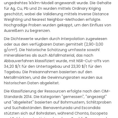
für Ag, Cu, Pb und Zn wurden mittels Ordinary Kriging
geschätzt, wobei die Validierung mittels Inverse Distance
Weighting und Nearest Neighbor-Methoden erfolgte.
Hochgradige Proben wurden gekappt, um den Einfluss von
Ausreißern zu begrenzen.
Die Dichtewerte wurden durch Interpolation zugewiesen
oder aus den verfügbaren Daten gemittelt (2,90-3,00
g/cm³). Die historische Schätzung umfasste sowohl
mineralisiertes als auch Abfallmaterial, das nach
Abbauverfahren klassifiziert wurde, mit NSR-Cut-offs von
34,20 $/t für den Untertagebau und 23,30 $/t für den
Tagebau. Die Preisannahmen basierten auf den
Metallmärkten, und die Gewinnungsraten wurden aus
historischen Daten abgeleitet.
Die Klassifizierung der Ressourcen erfolgte nach den CIM-
Standards 2014. Die Kategorien "gemessen", "angezeigt"
und "abgeleitet" basierten auf Bohrmustern, Schlitzproben
und Suchabständen. Bienaventurada und Escondida
stützten sich auf Bohrdaten, während Chonta, Escopeta
und Rublo in erster Linie anhand von Erschließungs- und