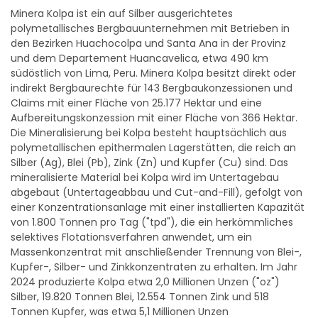
Minera Kolpa ist ein auf Silber ausgerichtetes
polymetallisches Bergbauunternehmen mit Betrieben in
den Bezirken Huachocolpa und Santa Ana in der Provinz
und dem Departement Huancavelica, etwa 490 km
südöstlich von Lima, Peru. Minera Kolpa besitzt direkt oder
indirekt Bergbaurechte für 143 Bergbaukonzessionen und
Claims mit einer Fläche von 25.177 Hektar und eine
Aufbereitungskonzession mit einer Fläche von 366 Hektar.
Die Mineralisierung bei Kolpa besteht hauptsächlich aus
polymetallischen epithermalen Lagerstätten, die reich an
Silber (Ag), Blei (Pb), Zink (Zn) und Kupfer (Cu) sind. Das
mineralisierte Material bei Kolpa wird im Untertagebau
abgebaut (Untertageabbau und Cut-and-Fill), gefolgt von
einer Konzentrationsanlage mit einer installierten Kapazität
von 1.800 Tonnen pro Tag ("tpd"), die ein herkömmliches
selektives Flotationsverfahren anwendet, um ein
Massenkonzentrat mit anschließender Trennung von Blei-,
Kupfer-, Silber- und Zinkkonzentraten zu erhalten. Im Jahr
2024 produzierte Kolpa etwa 2,0 Millionen Unzen ("oz")
Silber, 19.820 Tonnen Blei, 12.554 Tonnen Zink und 518
Tonnen Kupfer, was etwa 5,1 Millionen Unzen
Silberäquivalent ("AgEq oz") entspricht. Im Jahr 2024