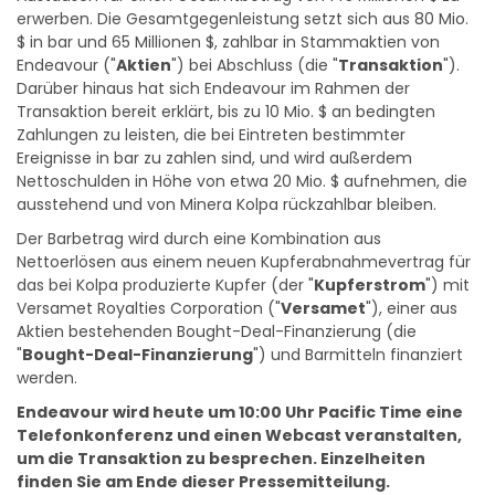
$ in bar und 65 Millionen $, zahlbar in Stammaktien von
Endeavour ("
Aktien
") bei Abschluss (die "
Transaktion
").
Darüber hinaus hat sich Endeavour im Rahmen der
Transaktion bereit erklärt, bis zu 10 Mio. $ an bedingten
Zahlungen zu leisten, die bei Eintreten bestimmter
Ereignisse in bar zu zahlen sind, und wird außerdem
Nettoschulden in Höhe von etwa 20 Mio. $ aufnehmen, die
ausstehend und von Minera Kolpa rückzahlbar bleiben.
Der Barbetrag wird durch eine Kombination aus
Nettoerlösen aus einem neuen Kupferabnahmevertrag für
das bei Kolpa produzierte Kupfer (der "
Kupferstrom
") mit
Versamet Royalties Corporation ("
Versamet
"), einer aus
Aktien bestehenden Bought-Deal-Finanzierung (die
"
Bought-Deal-Finanzierung
") und Barmitteln finanziert
werden.
Endeavour wird heute um 10:00 Uhr Pacific Time eine
Telefonkonferenz und einen Webcast veranstalten,
um die Transaktion zu besprechen. Einzelheiten
finden Sie am Ende dieser Pressemitteilung.