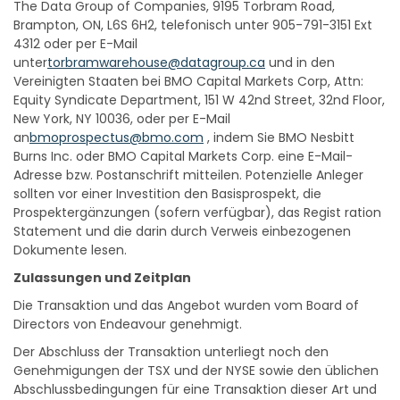
Brampton, ON, L6S 6H2, telefonisch unter 905-791-3151 Ext
4312 oder per E-Mail
unter
torbramwarehouse@datagroup.ca
und in den
Vereinigten Staaten bei BMO Capital Markets Corp, Attn:
Equity Syndicate Department, 151 W 42nd Street, 32nd Floor,
New York, NY 10036, oder per E-Mail
an
bmoprospectus@bmo.com
, indem Sie BMO Nesbitt
Burns Inc. oder BMO Capital Markets Corp. eine E-Mail-
Adresse bzw. Postanschrift mitteilen. Potenzielle Anleger
sollten vor einer Investition den Basisprospekt, die
Prospektergänzungen (sofern verfügbar), das Regist ration
Statement und die darin durch Verweis einbezogenen
Dokumente lesen.
Zulassungen und Zeitplan
Die Transaktion und das Angebot wurden vom Board of
Directors von Endeavour genehmigt.
Der Abschluss der Transaktion unterliegt noch den
Genehmigungen der TSX und der NYSE sowie den üblichen
Abschlussbedingungen für eine Transaktion dieser Art und
wird voraussichtlich innerhalb von 60 Tagen erfolgen.