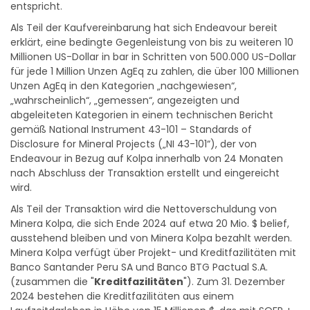
Als Teil der Kaufvereinbarung hat sich Endeavour bereit
erklärt, eine bedingte Gegenleistung von bis zu weiteren 10
Millionen US-Dollar in bar in Schritten von 500.000 US-Dollar
für jede 1 Million Unzen AgEq zu zahlen, die über 100 Millionen
Unzen AgEq in den Kategorien „nachgewiesen“,
„wahrscheinlich“, „gemessen“, angezeigten und
abgeleiteten Kategorien in einem technischen Bericht
gemäß National Instrument 43-101 – Standards of
Disclosure for Mineral Projects („NI 43-101“), der von
Endeavour in Bezug auf Kolpa innerhalb von 24 Monaten
nach Abschluss der Transaktion erstellt und eingereicht
wird.
Als Teil der Transaktion wird die Nettoverschuldung von
Minera Kolpa, die sich Ende 2024 auf etwa 20 Mio. $ belief,
ausstehend bleiben und von Minera Kolpa bezahlt werden.
Minera Kolpa verfügt über Projekt- und Kreditfazilitäten mit
Banco Santander Peru SA und Banco BTG Pactual S.A.
(zusammen die "
Kreditfazilitäten
"). Zum 31. Dezember
2024 bestehen die Kreditfazilitäten aus einem
Laufzeitdarlehen in Höhe von 15 Millionen $, das mit SOFR +