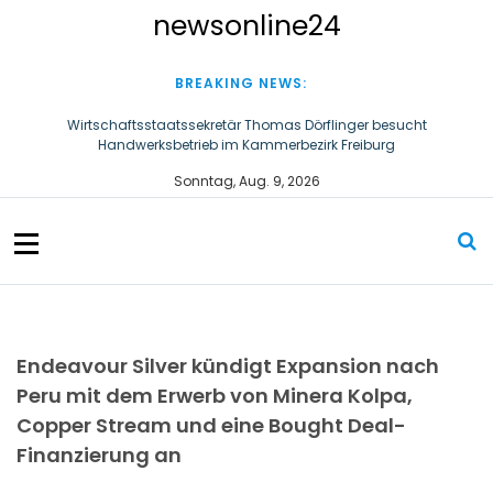
S
newsonline24
k
i
p
BREAKING NEWS:
t
o
Arbeit macht Spaß oder krank
c
Ultraschallzahnbürste für Hund und Katze – Tipps zur erfolgreichen
Sonntag, Aug. 9, 2026
o
Eingewöhnung
n
Wirtschaftsstaatssekretär Thomas Dörflinger besucht
t
Handwerksbetrieb im Kammerbezirk Freiburg
e
n
t
Endeavour Silver kündigt Expansion nach
Peru mit dem Erwerb von Minera Kolpa,
Copper Stream und eine Bought Deal-
Finanzierung an