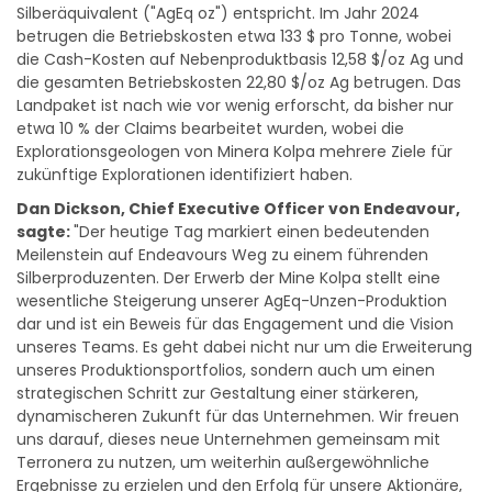
betrugen die Betriebskosten etwa 133 $ pro Tonne, wobei
die Cash-Kosten auf Nebenproduktbasis 12,58 $/oz Ag und
die gesamten Betriebskosten 22,80 $/oz Ag betrugen. Das
Landpaket ist nach wie vor wenig erforscht, da bisher nur
etwa 10 % der Claims bearbeitet wurden, wobei die
Explorationsgeologen von Minera Kolpa mehrere Ziele für
zukünftige Explorationen identifiziert haben.
Dan Dickson, Chief Executive Officer von Endeavour,
sagte:
"Der heutige Tag markiert einen bedeutenden
Meilenstein auf Endeavours Weg zu einem führenden
Silberproduzenten. Der Erwerb der Mine Kolpa stellt eine
wesentliche Steigerung unserer AgEq-Unzen-Produktion
dar und ist ein Beweis für das Engagement und die Vision
unseres Teams. Es geht dabei nicht nur um die Erweiterung
unseres Produktionsportfolios, sondern auch um einen
strategischen Schritt zur Gestaltung einer stärkeren,
dynamischeren Zukunft für das Unternehmen. Wir freuen
uns darauf, dieses neue Unternehmen gemeinsam mit
Terronera zu nutzen, um weiterhin außergewöhnliche
Ergebnisse zu erzielen und den Erfolg für unsere Aktionäre,
Stakeholder und Mitarbeiter zu sichern."