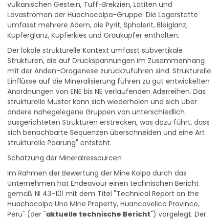
Lavaströmen der Huachocolpa-Gruppe. Die Lagerstätte
umfasst mehrere Adern, die Pyrit, Sphalerit, Bleiglanz,
Kupferglanz, Kupferkies und Graukupfer enthalten.
Der lokale strukturelle Kontext umfasst subvertikale
Strukturen, die auf Druckspannungen im Zusammenhang
mit der Anden-Orogenese zurückzuführen sind. Strukturelle
Einflüsse auf die Mineralisierung führen zu gut entwickelten
Anordnungen von ENE bis NE verlaufenden Aderreihen. Das
strukturelle Muster kann sich wiederholen und sich über
andere nahegelegene Gruppen von unterschiedlich
ausgerichteten Strukturen erstrecken, was dazu führt, dass
sich benachbarte Sequenzen überschneiden und eine Art
strukturelle Paarung" entsteht.
Schätzung der Mineralressourcen
Im Rahmen der Bewertung der Mine Kolpa durch das
Unternehmen hat Endeavour einen technischen Bericht
gemäß NI 43-101 mit dem Titel "Technical Report on the
Huachocolpa Uno Mine Property, Huancavelica Province,
Peru" (der "
aktuelle technische Bericht
") vorgelegt. Der
aktuelle technische Bericht hat ein Gültigkeitsdatum von 31.