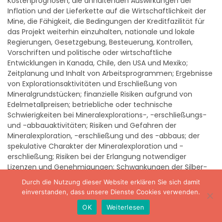
Inflation und der Lieferkette auf die Wirtschaftlichkeit der
Mine, die Fähigkeit, die Bedingungen der Kreditfazilität für
das Projekt weiterhin einzuhalten, nationale und lokale
Regierungen, Gesetzgebung, Besteuerung, Kontrollen,
Vorschriften und politische oder wirtschaftliche
Entwicklungen in Kanada, Chile, den USA und Mexiko;
Zeitplanung und Inhalt von Arbeitsprogrammen; Ergebnisse
von Explorationsaktivitäten und Erschließung von
Mineralgrundstücken; finanzielle Risiken aufgrund von
Edelmetallpreisen; betriebliche oder technische
Schwierigkeiten bei Mineralexplorations-, -erschließungs-
und -abbauaktivitäten; Risiken und Gefahren der
Mineralexploration, -erschließung und des -abbaus; der
spekulative Charakter der Mineralexploration und -
erschließung; Risiken bei der Erlangung notwendiger
Lizenzen und Genehmigungen; Schwankungen der Silber-
und Goldpreise, Schwankungen der Devisenmärkte
(insbesondere des mexikanischen
Peso, des chilenischen
Durch die Nutzung dieser Website erklären Sie sich damit
Peso, des kanadischen Dollars und des US-Dollars)
; und
einverstanden, dass unsere Dienste Cookies verwenden.
Anfechtungen des Eigentumsrechts an Grundstücken;
OK
Weiterlesen
sowie jene Faktoren, die im Abschnitt "Risikofaktoren" im
jüngsten Formblatt 40F/Jahresinformationsblatt und im