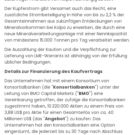
Der Kupferstrom gibt Versamet auch das Recht, eine
zusätzliche Strombeteiligung in Höhe von bis zu 2,2 % der
Gesamteinnahmen aus zukünftigen Entdeckungen von
Mineralvorkommen bei Kolpa zu erwerben, die durch eine
neue Mineralverarbeitungsanlage mit einer Nennkapazität
von mindestens 15.000 Tonnen pro Tag verarbeitet werden.
Die Auszahlung der Kaution und die Verpflichtung zur
Lieferung von LME-Warrants ist abhängig von der Erfüllung
üblicher Bedingungen.
Details zur Finanzierung des Kaufvertrags
Das Unternehmen hat mit einem Konsortium von
Konsortialbanken (die "
Konsortialbanken
") unter der
Leitung von BMO Capital Markets ("
BMO
") eine
Vereinbarung getroffen, der zufolge die Konsortialbanken
zugestimmt haben, 10.320.000 Aktien zu einem Preis von
3,88 US$ pro Aktie für einen Gesamterlös von ca. 40
Millionen US$ (das "
Angebot
") zu kaufen. Das
Unternehmen hat den Konsortialbanken eine Option
eingeräumt, die jederzeit bis zu 30 Tage nach Abschluss
des Angebots ganz oder teilweise ausgeübt werden kann,