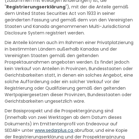
"
Registrierungserklärung
"), mit der die Anteile gemäß
dem United States Securities Act von 1933 in seiner
geänderten Fassung und gemäß dem von den Vereinigten
Staaten und Kanada angenommenen Multi-Jurisdictional
Disclosure System registriert werden.
Die Anteile können auch im Rahmen einer Privatplatzierung
in bestimmten Ländern außerhalb Kanadas und der
Vereinigten Staaten gemäß den geltenden
Prospektausnahmen angeboten werden. Es findet jedoch
kein Verkauf von Anteilen in Provinzen, Bundesstaaten oder
Gerichtsbarkeiten statt, in denen ein solches Angebot, eine
solche Aufforderung oder ein solcher Verkauf vor der
Registrierung oder Qualifizierung gemäß den geltenden
Wertpapiergesetzen dieser Provinzen, Bundesstaaten oder
Gerichtsbarkeiten ungesetzlich wäre.
Der Basisprospekt und die Prospektergänzung sind
(innerhalb von zwei Werktagen ab dem Datum dieses
Dokuments) im Emittentenprofil von Endeavour auf
SEDAR+ unter
www.sedarplus.ca
abrufbar, und eine Kopie
der Registrierungserklärung und der Prospektergänzung
kann nach ihrer Einreichung auf EDGAR unter
www.sec.gov