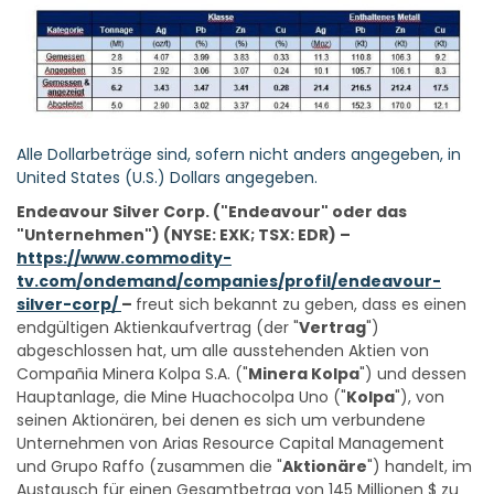
Alle Dollarbeträge sind, sofern nicht anders angegeben, in
United States (U.S.) Dollars angegeben.
Endeavour Silver Corp. ("Endeavour" oder das
"Unternehmen") (NYSE: EXK; TSX: EDR) –
https://www.commodity-
tv.com/ondemand/companies/profil/endeavour-
silver-corp/
–
freut sich bekannt zu geben, dass es einen
endgültigen Aktienkaufvertrag (der "
Vertrag
")
abgeschlossen hat, um alle ausstehenden Aktien von
Compañia Minera Kolpa S.A. ("
Minera Kolpa
") und dessen
Hauptanlage, die Mine Huachocolpa Uno ("
Kolpa
"), von
seinen Aktionären, bei denen es sich um verbundene
Unternehmen von Arias Resource Capital Management
und Grupo Raffo (zusammen die "
Aktionäre
") handelt, im
Austausch für einen Gesamtbetrag von 145 Millionen $ zu
erwerben. Die Gesamtgegenleistung setzt sich aus 80 Mio.