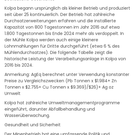
Kolpa begann ursprünglich als kleiner Betrieb und produziert
seit über 25 kontinuierlich. Der Betrieb hat zahlreiche
Durchsatzerweiterungen erfahren und die installierte
Kapazität von 800 Tagestonnen im Jahr 2016 auf etwa
1.800 Tagestonnen bis Ende 2024 mehr als verdoppelt. In
der Mühle Kolpa werden auch einige kleinere
Lohnmahlungen für Dritte durchgeführt (etwa 6 % des
Mühlendurchsatzes). Die folgende Tabelle zeigt die
historische Leistung der Verarbeitungsanlage in Kolpa von
2016 bis 2024.
Anmerkung: AgEq berechnet unter Verwendung konstanter
Preise zu Vergleichszwecken (Pb Tonnen x $1.984+ Zn
Tonnen x $2.755+ Cu Tonnen x $9.369)/$26)+ Ag oz
Umwelt
Kolpa hat zahlreiche Umweltmanagementprogramme
eingeführt, darunter Abfallbehandlung und
Wasserüberwachung.
Gesundheit und Sicherheit
Der Minenbetrieb hat eine umfassende Politik und
Richtlinien für die Gesundheit und Sicherheit seiner