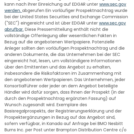
werden.
abgerufen Ein vorläufiger Prospektnachtrag wurde
bei der United States Securities and Exchange Commission
("SEC") eingereicht und ist über EDGAR unter
www.sec.gov
abrufbar.
Diese Pressemitteilung enthält nicht die
vollständige Offenlegung aller wesentlichen Fakten in
Bezug auf die angebotenen Wertpapiere. Potenzielle
Anleger sollten den vorläufigen Prospektnachtrag und die
anderen Dokumente, die das Unternehmen bei der SEC
eingereicht hat, lesen, um vollständigere Informationen
über den Emittenten und das Angebot zu erhalten,
insbesondere die Risikofaktoren im Zusammenhang mit
den angebotenen Wertpapieren. Das Unternehmen, jeder
Konsortialführer oder jeder an dem Angebot beteiligte
Händler wird dafür sorgen, dass Ihnen der Prospekt (in der
durch den Prospektnachtrag ergänzten Fassung) auf
Wunsch zugesandt wird. Exemplare des
Basisregalprospekts, der Registrierungserklärung und der
Prospektergänzungen in Bezug auf das Angebot sind,
sofern verfügbar, in Kanada auf Anfrage bei BMO Nesbitt
Burns Inc. per Post unter Brampton Distribution Centre c/o
The Data Group of Companies, 9195 Torbram Road,