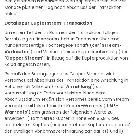
Monate plus einen Tag nach Abschluss der Transaktion
abläuft.
Details zur Kupferstrom-Transaktion
Um einen Teil der im Rahmen der Transaktion fälligen
Barzahlung zu finanzieren, haben Endeavour über eine
hundertprozentige Tochtergesellschaft (der "
Stream-
Verkäufer
") und Versamet einen Kupferkaufvertrag (der
"
Copper Stream
") in Bezug auf die Kupferproduktion von
Kolpa abgeschlossen.
Gemäß den Bedingungen des Copper Streams wird
Versamet bei Abschluss der Transaktion eine Anzahlung in
Höhe von 35 Millionen $ (die "
Anzahlung
") als
Vorauszahlung an Endeavour leisten. Nach dem
Abschlussdatum erklärt sich Versamet bereit, vom Stream-
Verkäufer mittels raffinierter Kupfer-Warrants ("
LME-
Warrants
") den größeren der folgenden Werte zu
erwerben: i) raffiniertes Kupfer in Höhe von 95,8 % des
produzierten Kupfers (ungeachtet des Kupfers, das gemäß
der jeweiligen Abnahmevereinbarung zahlbar ist) und ii)
raffiniertes Kupfer in Höhe von 0,03 Pfund pro Pfund