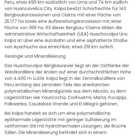
von Huancavelica City. Kolpa besitzt Schürfrechte für 143
Bergbaukonzessionen und Claims mit einer Fläche von
25.177 ha sowie eine Aufbereitungskonzession mit einer
Fläche von 366 ha. 63 dieser Bergbau-Claims bilden die
administrative Wirtschaftseinheit (UEA) Huachocolpa Uno.
Kolpa ist über eine Autobahn und eine asphaltierte Straße
von Ayachucho aus erreichbar, etwa 219 km östlich.
Geologie und Mineralisierung
Das Huachocolpa-Bergbaurevier liegt an der Ostflanke der
Westkordillere der Anden auf einer durchschnittlichen Höhe
von 4.400 m ü.d.M. Kolpa liegt in der Zentralkordillere von
Peru entlang des zentralen Teils des anerkannten
polymetallischen Mineralgürtels aus dem Miozän, zu dem
Lagerstätten wie Yauricocha, Corihuarmi, Marta, Pucajaja,
Palkwanka, Caudalosa Grande und El Milagro gehören.
Bei Kolpa handelt es sich um eine polymetallische
epithermale Lagerstätte mit geringer Sulfidierung im
vetiformen Stil mit hydrothermalen Lösungen, die Brüche
füllen. Die Mineralisierung befindet sich in einem
vulkanischen Gestein, Tuff-Brekzien, Latiten und