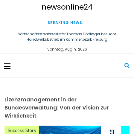
S
newsonline24
k
i
p
BREAKING NEWS:
t
o
Wirtschaftsstaatssekretär Thomas Dörflinger besucht
Handwerksbetrieb im Kammerbezirk Freiburg
c
o
Ultraschallzahnbürste für Hund und Katze – Tipps zur erfolgreichen
Sonntag, Aug. 9, 2026
n
Eingewöhnung
t
e
n
t
Lizenzmanagement in der
Bundesverwaltung: Von der Vision zur
Wirklichkeit