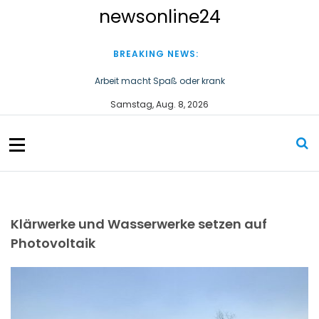
S
newsonline24
k
i
p
BREAKING NEWS:
t
o
Arbeit macht Spaß oder krank
c
Wirtschaftsstaatssekretär Thomas Dörflinger besucht
Samstag, Aug. 8, 2026
o
Handwerksbetrieb im Kammerbezirk Freiburg
n
t
e
n
t
Klärwerke und Wasserwerke setzen auf
Photovoltaik