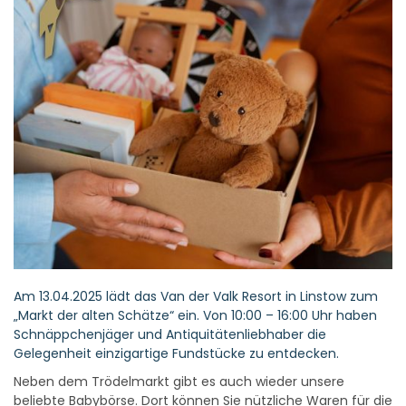
Am 13.04.2025 lädt das Van der Valk Resort in Linstow zum
„Markt der alten Schätze“ ein. Von 10:00 – 16:00 Uhr haben
Schnäppchenjäger und Antiquitätenliebhaber die
Gelegenheit einzigartige Fundstücke zu entdecken.
Neben dem Trödelmarkt gibt es auch wieder unsere
beliebte Babybörse. Dort können Sie nützliche Waren für die