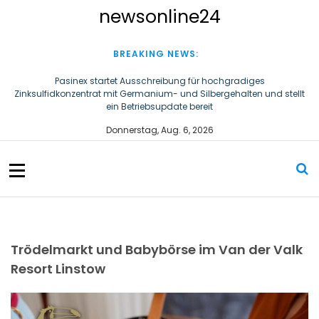
S
newsonline24
k
i
p
BREAKING NEWS:
t
o
Pasinex startet Ausschreibung für hochgradiges
Zinksulfidkonzentrat mit Germanium- und Silbergehalten und stellt
c
ein Betriebsupdate bereit
o
n
Steigende Adipositasrate zeigt strukturellen Handlungsbedarf bei
Donnerstag, Aug. 6, 2026
der Ernährung schulpflichtiger Kinder
t
e
n
t
Trödelmarkt und Babybörse im Van der Valk
Resort Linstow