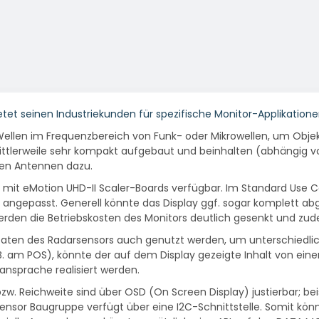
etet seinen Industriekunden für spezifische Monitor-Applikation
llen im Frequenzbereich von Funk- oder Mikrowellen, um Objek
ttlerweile sehr kompakt aufgebaut und beinhalten (abhängig vo
den Antennen dazu.
mit eMotion UHD-II Scaler-Boards verfügbar. Im Standard Use Cas
 angepasst. Generell könnte das Display ggf. sogar komplett a
 werden die Betriebskosten des Monitors deutlich gesenkt und z
n des Radarsensors auch genutzt werden, um unterschiedliche E
. am POS), könnte der auf dem Display gezeigte Inhalt von eine
nsprache realisiert werden.
 bzw. Reichweite sind über OSD (On Screen Display) justierbar; b
nsor Baugruppe verfügt über eine I2C-Schnittstelle. Somit k