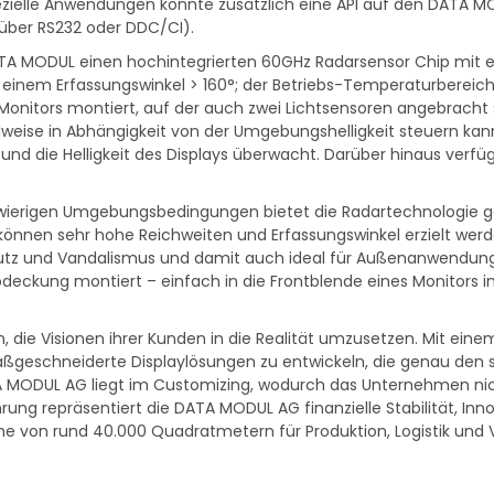
pezielle Anwendungen könnte zusätzlich eine API auf den DATA
 über RS232 oder DDC/CI).
A MODUL einen hochintegrierten 60GHz Radarsensor Chip mit ei
d einem Erfassungswinkel > 160°; der Betriebs-Temperaturbereic
Monitors montiert, auf der auch zwei Lichtsensoren angebracht s
eise in Abhängigkeit von der Umgebungshelligkeit steuern kann.
nd die Helligkeit des Displays überwacht. Darüber hinaus verfüg
wierigen Umgebungsbedingungen bietet die Radartechnologie ge
önnen sehr hohe Reichweiten und Erfassungswinkel erzielt wer
hmutz und Vandalismus und damit auch ideal für Außenanwendun
bdeckung montiert – einfach in die Frontblende eines Monitors in
n, die Visionen ihrer Kunden in die Realität umzusetzen. Mit e
maßgeschneiderte Displaylösungen zu entwickeln, die genau den 
 MODUL AG liegt im Customizing, wodurch das Unternehmen nic
ahrung repräsentiert die DATA MODUL AG finanzielle Stabilität, I
he von rund 40.000 Quadratmetern für Produktion, Logistik und