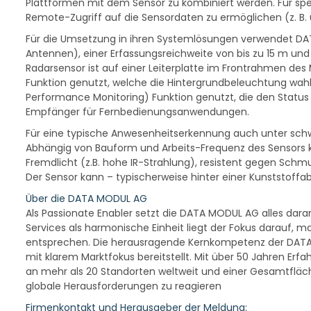
Plattformen mit dem Sensor zu kombiniert werden. Für s
Remote-Zugriff auf die Sensordaten zu ermöglichen (z. B.
Für die Umsetzung in ihren Systemlösungen verwendet DAT
Antennen), einer Erfassungsreichweite von bis zu 15 m un
Radarsensor ist auf einer Leiterplatte im Frontrahmen des 
Funktion genutzt, welche die Hintergrundbeleuchtung wahlw
Performance Monitoring) Funktion genutzt, die den Status u
Empfänger für Fernbedienungsanwendungen.
Für eine typische Anwesenheitserkennung auch unter sch
Abhängig von Bauform und Arbeits-Frequenz des Sensors k
Fremdlicht (z.B. hohe IR-Strahlung), resistent gegen Sc
Der Sensor kann – typischerweise hinter einer Kunststoffa
Über die DATA MODUL AG
Als Passionate Enabler setzt die DATA MODUL AG alles dara
Services als harmonische Einheit liegt der Fokus darauf, 
entsprechen. Die herausragende Kernkompetenz der DATA
mit klarem Marktfokus bereitstellt. Mit über 50 Jahren Erf
an mehr als 20 Standorten weltweit und einer Gesamtfläc
globale Herausforderungen zu reagieren
Firmenkontakt und Herausgeber der Meldung: