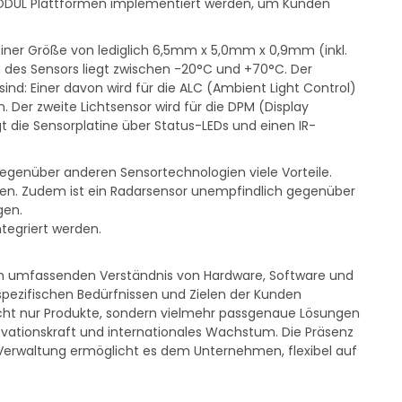
 MODUL Plattformen implementiert werden, um Kunden
ner Größe von lediglich 6,5mm x 5,0mm x 0,9mm (inkl.
h des Sensors liegt zwischen -20°C und +70°C. Der
ind: Einer davon wird für die ALC (Ambient Light Control)
 Der zweite Lichtsensor wird für die DPM (Display
t die Sensorplatine über Status-LEDs und einen IR-
genüber anderen Sensortechnologien viele Vorteile.
den. Zudem ist ein Radarsensor unempfindlich gegenüber
gen.
tegriert werden.
inem umfassenden Verständnis von Hardware, Software und
spezifischen Bedürfnissen und Zielen der Kunden
ht nur Produkte, sondern vielmehr passgenaue Lösungen
nnovationskraft und internationales Wachstum. Die Präsenz
 Verwaltung ermöglicht es dem Unternehmen, flexibel auf