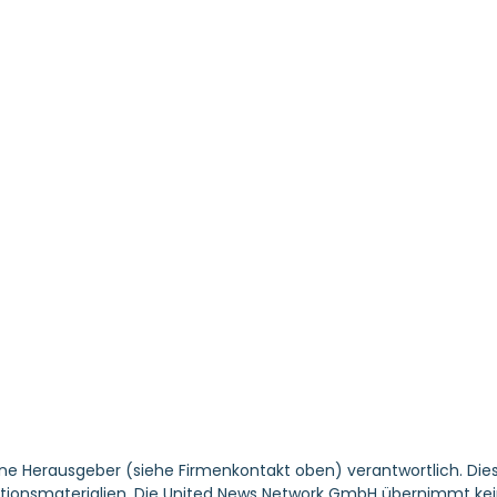
ene Herausgeber (siehe Firmenkontakt oben) verantwortlich. Dies
tionsmaterialien. Die United News Network GmbH übernimmt keine 