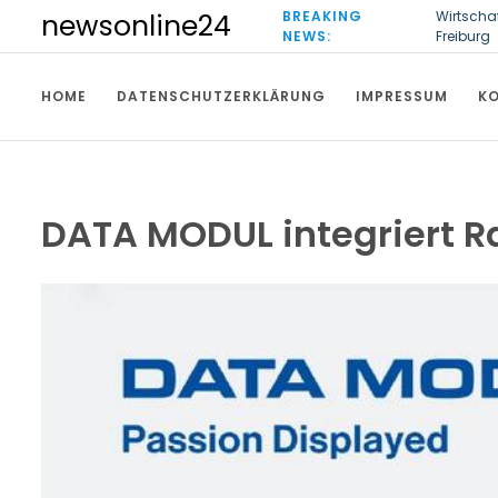
S
BREAKING
Wirtscha
newsonline24
k
NEWS:
Freiburg
i
Ultrasch
p
HOME
DATENSCHUTZERKLÄRUNG
IMPRESSUM
K
t
o
c
o
n
t
DATA MODUL integriert R
e
n
t