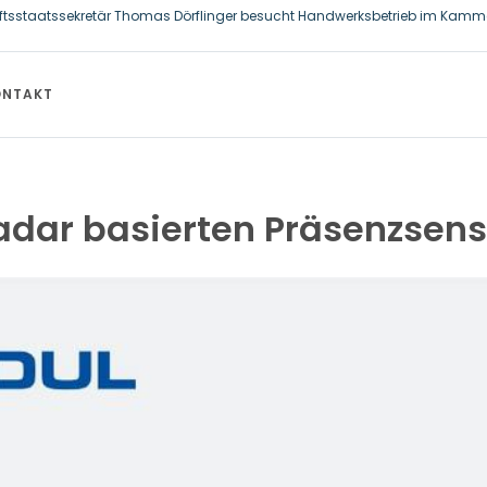
ftsstaatssekretär Thomas Dörflinger besucht Handwerksbetrieb im Kamme
allzahnbürste für Hund und Katze – Tipps zur erfolgreichen Eingewöhnung
ONTAKT
adar basierten Präsenzsens