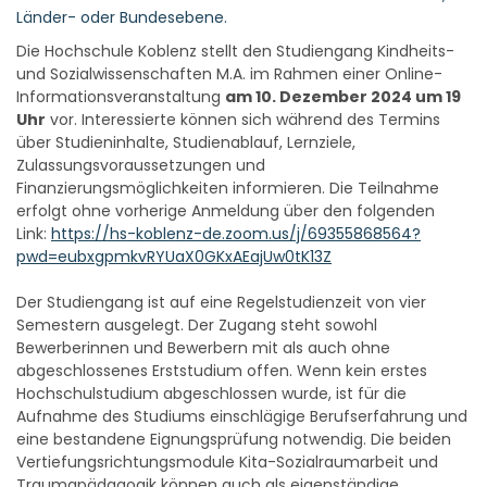
Länder- oder Bundesebene.
Die Hochschule Koblenz stellt den Studiengang Kindheits-
und Sozialwissenschaften M.A. im Rahmen einer Online-
Informationsveranstaltung
am 10. Dezember 2024 um 19
Uhr
vor. Interessierte können sich während des Termins
über Studieninhalte, Studienablauf, Lernziele,
Zulassungsvoraussetzungen und
Finanzierungsmöglichkeiten informieren. Die Teilnahme
erfolgt ohne vorherige Anmeldung über den folgenden
Link:
https://hs-koblenz-de.zoom.us/j/69355868564?
pwd=eubxgpmkvRYUaX0GKxAEajUw0tK13Z
Der Studiengang ist auf eine Regelstudienzeit von vier
Semestern ausgelegt. Der Zugang steht sowohl
Bewerberinnen und Bewerbern mit als auch ohne
abgeschlossenes Erststudium offen. Wenn kein erstes
Hochschulstudium abgeschlossen wurde, ist für die
Aufnahme des Studiums einschlägige Berufserfahrung und
eine bestandene Eignungsprüfung notwendig. Die beiden
Vertiefungsrichtungsmodule Kita-Sozialraumarbeit und
Traumapädagogik können auch als eigenständige