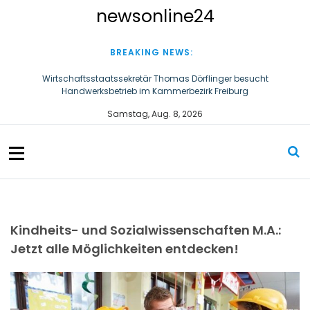
S
newsonline24
k
i
p
BREAKING NEWS:
t
o
Wirtschaftsstaatssekretär Thomas Dörflinger besucht
Handwerksbetrieb im Kammerbezirk Freiburg
c
o
Ultraschallzahnbürste für Hund und Katze – Tipps zur erfolgreichen
Samstag, Aug. 8, 2026
n
Eingewöhnung
t
e
n
t
Kindheits- und Sozialwissenschaften M.A.:
Jetzt alle Möglichkeiten entdecken!