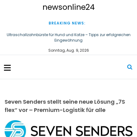
S
newsonline24
k
i
p
BREAKING NEWS:
t
o
Ultraschallzahnbürste für Hund und Katze – Tipps zur erfolgreichen
Eingewöhnung
c
o
Ist das Dach gegen alles versichert?
Sonntag, Aug. 9, 2026
n
t
e
n
t
Seven Senders stellt seine neue Lösung „7S
flex“ vor – Premium-Logistik für alle