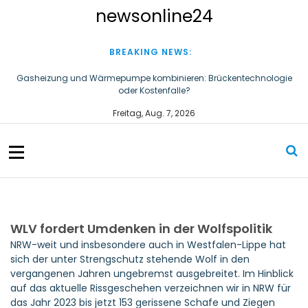
S
newsonline24
k
i
p
BREAKING NEWS:
t
o
Gasheizung und Wärmepumpe kombinieren: Brückentechnologie
oder Kostenfalle?
c
o
Schluss mit Einwegplastik: LifeStraw Go Glass 600ml bringt
Freitag, Aug. 7, 2026
n
gefiltertes Trinkwasser aus der Glasflasche
t
e
n
t
WLV fordert Umdenken in der Wolfspolitik
NRW-weit und insbesondere auch in Westfalen-Lippe hat
sich der unter Strengschutz stehende Wolf in den
vergangenen Jahren ungebremst ausgebreitet. Im Hinblick
auf das aktuelle Rissgeschehen verzeichnen wir in NRW für
das Jahr 2023 bis jetzt 153 gerissene Schafe und Ziegen