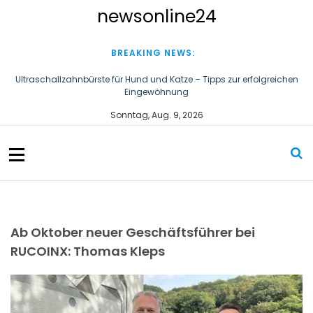
S
newsonline24
k
i
p
BREAKING NEWS:
t
o
Ultraschallzahnbürste für Hund und Katze – Tipps zur erfolgreichen
Eingewöhnung
c
o
Ist das Dach gegen alles versichert?
Sonntag, Aug. 9, 2026
n
t
e
n
t
Ab Oktober neuer Geschäftsführer bei
RUCOINX: Thomas Kleps