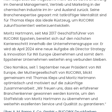
im General Management, Vertrieb und Marketing in der
chemischen Industrie im In- und Ausland zurück. Seine
Branchenexpertise gepaart mit tatkräftiger Mentalität sind
für Thomas Kleps das ideale Rüstzeug, um RUCOINX
zukunftsorientiert weiterzuentwickeln.
Moritz Hartmann, seit Mai 2017 Geschäftsführer von
RUCOINX Eppstein, bereitet sich auf den nächsten
Karriereschritt innerhalb der Unternehmensgruppe vor. Er
wird ab April 2024 eine neue Aufgabe als Director Strategy
& Innovation für INX Europe übernehmen und somit dem
Eppsteiner Unternehmen weiterhin eng verbunden bleiben.
Cleo Nomikos, seit 1. September neuer Präsident von INX
Europe, der Muttergesellschaft von RUCOINX, blickt
gemeinsam mit Thomas Kleps und Moritz Hartmann
optimistisch und motiviert auf die zukünftige
Zusammenarbeit: „Wir freuen uns, dass ein erfahrener
Branchenkenner gewonnen werden konnte, um den
Staffelstab von Moritz Hartmann zu übernehmen und
weiterhin exzellenten Service und Qualität zu garantieren.“
Über A. M. Ramp & Co. GmbH – RUCOINX Druckfarben