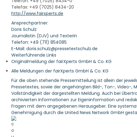
Telefon: +49 (7025) 8434-0
Telefax: +49 (7025) 8434-20
http://www.fairxperts.de
Ansprechpartner:
Doris Schulz
Journalistin (DJV) und Texterin
Telefon: +49 (711) 854085
E-Mail: doris.schulz@pressetextschulz.de
Weiterführende Links
Originalmeldung der fairXperts GmbH & Co. KG
Alle Meldungen der fairXperts GmbH & Co. KG
Für die oben stehende Pressemitteilung ist allein der jewe
Pressetextes, sowie der angehängten Bild-, Ton-, Video-,
Vollständigkeit der dargestellten Meldung. Auch bei Übertr
archivierten Informationen zur Eigeninformation und redakt
Fragen mit dem angegebenen Herausgeber. Eine systematis
Genehmigung durch die United News Network GmbH gestat