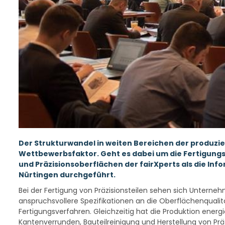
Der Strukturwandel in weiten Bereichen der produz
Wettbewerbsfaktor. Geht es dabei um die Fertigungs
und Präzisionsoberflächen der fairXperts als die Info
Nürtingen durchgeführt.
Bei der Fertigung von Präzisionsteilen sehen sich Unte
anspruchsvollere Spezifikationen an die Oberflächenqualit
Fertigungsverfahren. Gleichzeitig hat die Produktion energ
Kantenverrunden, Bauteilreinigung und Herstellung von Pr