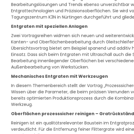
Bearbeitungslösungen und Trends ebenso unverzichtbar wi
Entgrattechnologien und Präzisionsoberflächen. Sie wird 
Tagungszentrum K3N in Nürtingen durchgeführt und gliede
Entgraten mit speziellen Anlagen
Zwei Vortragsreihen widmen sich neuen und weiterentwicke
Kanten- und Oberflächenbearbeitung durch Gleitschleifen
Übersichtsvortrag bietet am Beispiel spanend und additiv h
Einsatz. Dass sich beim Entgraten mit Ultraschall auch die S
Bearbeitung innenliegender Oberflächen bei verschiedene
Außenbearbeitung von Werkstücken.
Mechanisches Entgraten mit Werkzeugen
In diesem Themenbereich stellt der Vortrag „Prozesssicher
Wissen über die Parameter, die beim präzisen Verrunden vo
bereits optimierten Produktionsprozess durch die Kombina
Werkzeug.
Oberflächen prozesssicher reinigen – Gratrückstän
Reinigen ist ein qualitätsrelevanter Baustein im Entgratp
verdeutlicht. Für die Entfernung feiner Flittergrate wird e