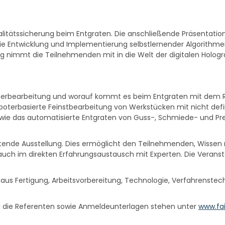
ualitätssicherung beim Entgraten. Die anschließende Präsentation
die Entwicklung und Implementierung selbstlernender Algorithm
rtrag nimmt die Teilnehmenden mit in die Welt der digitalen Holog
oterbearbeitung und worauf kommt es beim Entgraten mit dem Ro
terbasierte Feinstbearbeitung von Werkstücken mit nicht defin
o wie das automatisierte Entgraten von Guss-, Schmiede- und 
ende Ausstellung. Dies ermöglicht den Teilnehmenden, Wissen n
 auch im direkten Erfahrungsaustausch mit Experten. Die Verans
us Fertigung, Arbeitsvorbereitung, Technologie, Verfahrenstech
 die Referenten sowie Anmeldeunterlagen stehen unter
www.fai