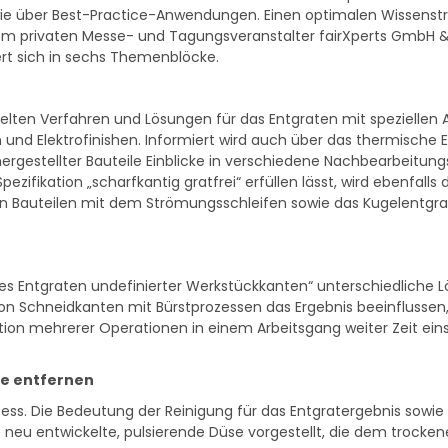
e über Best-Practice-Anwendungen. Einen optimalen Wissenstran
vom privaten Messe- und Tagungsveranstalter fairXperts GmbH & 
rt sich in sechs Themenblöcke.
lten Verfahren und Lösungen für das Entgraten mit speziellen 
 und Elektrofinishen. Informiert wird auch über das thermische
ergestellter Bauteile Einblicke in verschiedene Nachbearbeitung
pezifikation „scharfkantig gratfrei“ erfüllen lässt, wird ebenfal
n Bauteilen mit dem Strömungsschleifen sowie das Kugelentgrat
es Entgraten undefinierter Werkstückkanten“ unterschiedliche L
n Schneidkanten mit Bürstprozessen das Ergebnis beeinflussen, w
tion mehrerer Operationen in einem Arbeitsgang weiter Zeit eins
de entfernen
rozess. Die Bedeutung der Reinigung für das Entgratergebnis sow
ine neu entwickelte, pulsierende Düse vorgestellt, die dem trock