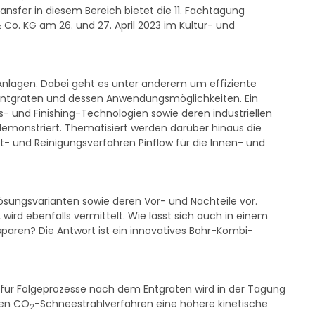
sfer in diesem Bereich bietet die 11. Fachtagung
Co. KG am 26. und 27. April 2023 im Kultur- und
Anlagen. Dabei geht es unter anderem um effiziente
 Entgraten und dessen Anwendungsmöglichkeiten. Ein
s- und Finishing-Technologien sowie deren industriellen
ls demonstriert. Thematisiert werden darüber hinaus die
- und Reinigungsverfahren Pinflow für die Innen- und
ösungsvarianten sowie deren Vor- und Nachteile vor.
ird ebenfalls vermittelt. Wie lässt sich auch in einem
paren? Die Antwort ist ein innovatives Bohr-Kombi-
ie für Folgeprozesse nach dem Entgraten wird in der Tagung
enen CO
-Schneestrahlverfahren eine höhere kinetische
2