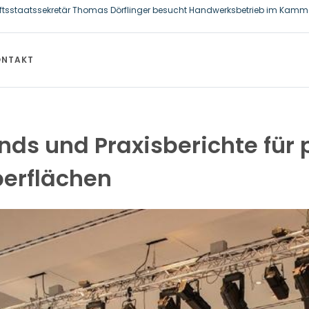
ftsstaatssekretär Thomas Dörflinger besucht Handwerksbetrieb im Kamme
allzahnbürste für Hund und Katze – Tipps zur erfolgreichen Eingewöhnung
ONTAKT
nds und Praxisberichte für 
berflächen