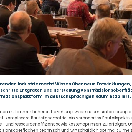
ierenden Industrie macht Wissen über neue Entwicklung
schritte Entgraten und Herstellung von Präzisionsoberflä
rmationsplattform im deutschsprachigen Raum etabliert. Die
rnehmen mit immer höheren beziehungsweise neuen Anforderunge
ät, komplexere Bauteilgeometrie, ein verändertes Bauteilspektr
ie- und ressourceneffizient sowie kostenoptimiert zu erfolgen. 
äzisionsoberflächen technisch und wirtschaftlich optimal zu me