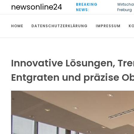
S
BREAKING
Wirtscha
newsonline24
k
NEWS:
Freiburg
i
Ultrasch
p
HOME
DATENSCHUTZERKLÄRUNG
IMPRESSUM
K
t
o
c
o
n
t
Innovative Lösungen, Tre
e
n
Entgraten und präzise O
t