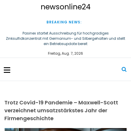
S
newsonline24
k
i
p
BREAKING NEWS:
t
o
Pasinex startet Ausschreibung für hochgradiges
Zinksulfidkonzentrat mit Germanium- und Silbergehalten und stellt
c
ein Betriebsupdate bereit
o
n
Steigende Adipositasrate zeigt strukturellen Handlungsbedarf bei
Freitag, Aug. 7, 2026
der Ernährung schulpflichtiger Kinder
t
e
n
t
Trotz Covid-19 Pandemie – Maxwell-Scott
verzeichnet umsatzstärkstes Jahr der
Firmengeschichte