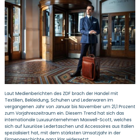
Laut Medienberichten des ZDF brach der Handel mit
Textilien, Bekleidung, Schuhen und Lederwaren im
vergangenen Jahr von Januar bis November um 21,1 Prozent
zum Vorjahreszeitraum ein. Diesem Trend hat sich das
internationale Luxusunternehmen Maxwell-Scott, welches
sich auf luxuriöse Ledertaschen und Accessoires aus Italien
spezialisiert hat, mit dem stärksten Umsatzjahr in der
Firmengeschichte ganz klar widersetzt.