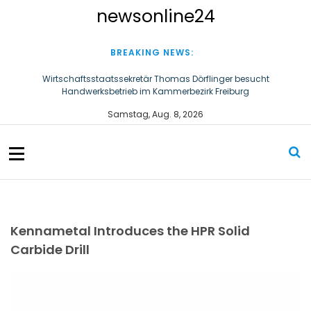
S
newsonline24
k
i
p
BREAKING NEWS:
t
o
Wirtschaftsstaatssekretär Thomas Dörflinger besucht
Handwerksbetrieb im Kammerbezirk Freiburg
c
o
Ultraschallzahnbürste für Hund und Katze – Tipps zur erfolgreichen
Samstag, Aug. 8, 2026
n
Eingewöhnung
t
e
n
t
Kennametal Introduces the HPR Solid
Carbide Drill