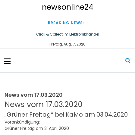
S
newsonline24
k
i
p
BREAKING NEWS:
t
o
Click & Collect im Elektronikhandel
c
Haitian stärkt Fachkräftequalifizierung am SKZ
Freitag, Aug. 7, 2026
o
n
t
e
n
t
News vom 17.03.2020
News vom 17.03.2020
„Grüner Freitag“ bei KaMo am 03.04.2020
Vorankündigung:
Grüner Freitag am 3. April 2020